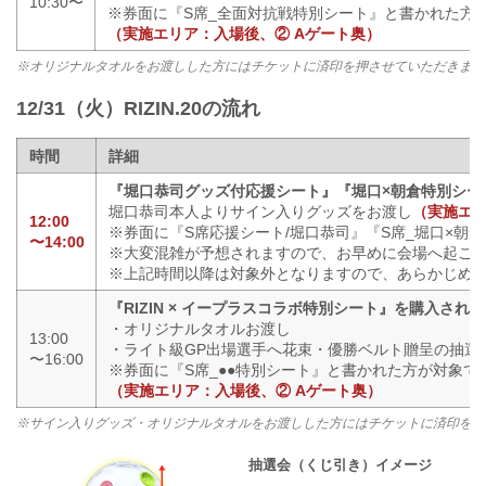
10:30〜
※券面に『S席_全面対抗戦特別シート』と書かれた方
（実施エリア：入場後、② Aゲート奥）
※オリジナルタオルをお渡しした方にはチケットに済印を押させていただきます
12/31（火）RIZIN.20の流れ
時間
詳細
『堀口恭司グッズ付応援シート』『堀口×朝倉特別シー
堀口恭司本人よりサイン入りグッズをお渡し
（実施エリ
12:00
※券面に『S席応援シート/堀口恭司』『S席_堀口×朝
〜14:00
※大変混雑が予想されますので、お早めに会場へ起こ
※上記時間以降は対象外となりますので、あらかじめ
『RIZIN × イープラスコラボ特別シート』を購入され
・オリジナルタオルお渡し
13:00
・ライト級GP出場選手へ花束・優勝ベルト贈呈の抽選
〜16:00
※券面に『S席_●●特別シート』と書かれた方が対象で
（実施エリア：入場後、② Aゲート奥）
※サイン入りグッズ・オリジナルタオルをお渡しした方にはチケットに済印を押
抽選会（くじ引き）イメージ