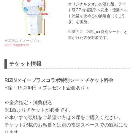
オリジナルタオルお渡し後、ライ
ト級GP出場選手へ花束・優勝ベル
ト贈呈を決めるの抽選会（くじ引
き）を実施。
※券面に『S席_●●特別シート』と
書かれた方が対象です。
※写真はイメージです。
aom-nagoya.jp
チケット情報
RIZIN × イープラスコラボ特別シート チケット料金
S席：15,000円 ＜プレゼント企画あり＞
※全席指定・消費税込
※1歳よりチケットが必要です。
※車いすで観戦をご希望の方はＳ席をご購入ください。
チケット記載のお席番とは別の指定スペースでの観戦にな
ります。