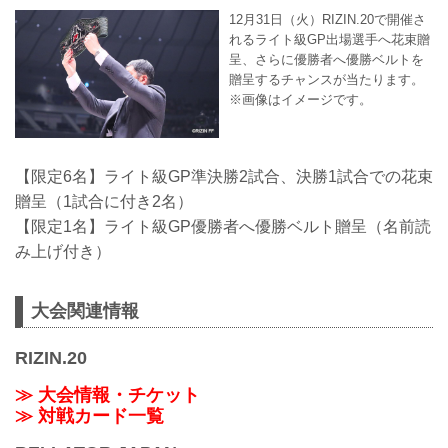
12月31日（火）RIZIN.20で開催さ
れるライト級GP出場選手へ花束贈
呈、さらに優勝者へ優勝ベルトを
贈呈するチャンスが当たります。
※画像はイメージです。
【限定6名】ライト級GP準決勝2試合、決勝1試合での花束
贈呈（1試合に付き2名）
【限定1名】ライト級GP優勝者へ優勝ベルト贈呈（名前読
み上げ付き）
大会関連情報
RIZIN.20
≫ 大会情報・チケット
≫ 対戦カード一覧