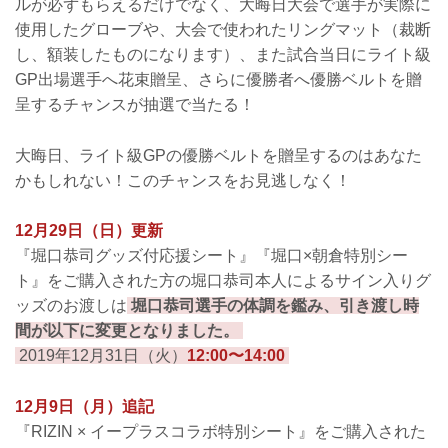
ルが必ずもらえるだけでなく、大晦日大会で選手が実際に
使用したグローブや、大会で使われたリングマット（裁断
し、額装したものになります）、また試合当日にライト級
GP出場選手へ花束贈呈、さらに優勝者へ優勝ベルトを贈
呈するチャンスが抽選で当たる！
大晦日、ライト級GPの優勝ベルトを贈呈するのはあなた
かもしれない！このチャンスをお見逃しなく！
12月29日（日）更新
『堀口恭司グッズ付応援シート』『堀口×朝倉特別シー
ト』をご購入された方の堀口恭司本人によるサイン入りグ
ッズのお渡しは
堀口恭司選手の体調を鑑み、引き渡し時
間が以下に変更となりました。
2019年12月31日（火）
12:00〜14:00
12月9日（月）追記
『RIZIN × イープラスコラボ特別シート』をご購入された