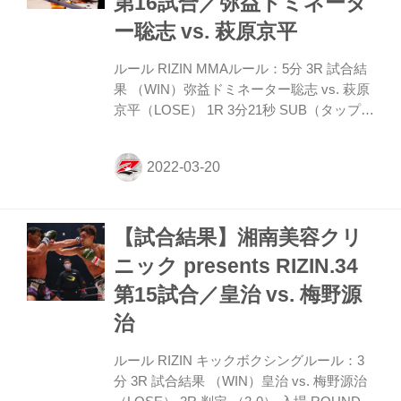
第16試合／弥益ドミネータ
rel=0&loop=0&contro...
ー聡志 vs. 萩原京平
ルール RIZIN MMAルール：5分 3R 試合結
果 （WIN）弥益ドミネーター聡志 vs. 萩原
京平（LOSE） 1R 3分21秒 SUB（タップア
ウト：腕ひしぎ三角固め） 入場 ROUND 1
萩原がバックスピンキックを放ち、これを
ボディに受けた弥益が転倒。 萩原はジャン
プして踏みつけを仕掛けるが、弥益も直撃
させず、体を起こし組みついていく。ここ
【試合結果】湘南美容クリ
は萩原が体を離し、スタンド戦を要求す
る。 タックルを切られた弥益だが、カーフ
ニック presents RIZIN.34
キックを入れ、続いてのタックルから萩原
第15試合／皇治 vs. 梅野源
の背後に回る。 前方に落とされた弥益だ
が、そこから三角絞めに変化。萩原の右腕
治
を十字に極めてタップさせ勝利した。 勝利
者マイク ...
ルール RIZIN キックボクシングルール：3
分 3R 試合結果 （WIN）皇治 vs. 梅野源治