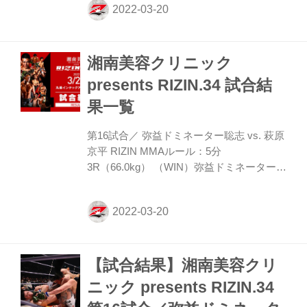
しております。 たくさんのご意見・ご感想
をお待ちしております。 来場・視聴者アン
ケート 概要 アンケートをご記入いただい
湘南美容クリニック
た方の中から抽選で3名様に「湘南美容ク
リニック presents RIZIN.34 出場選手サイ
presents RIZIN.34 試合結
ン入りポスター」をプレゼント致します。
果一覧
プレゼント内容 湘南美容クリニック
presents RIZIN.34 出場選手サイン入りポス
第16試合／ 弥益ドミネーター聡志 vs. 萩原
ター…抽選3名 回答期限 20...
京平 RIZIN MMAルール：5分
3R（66.0kg） （WIN）弥益ドミネーター聡
志 vs. 萩原京平（LOSE） 1R 3分21秒
SUB（タップアウト：腕ひしぎ三角固め）
≫ 試合結果詳細 第15試合／ 皇治 vs. 梅野
源治 RIZIN キックボクシングルール：3分
3R（61.0kg） （WIN）皇治 vs. 梅野源治
【試合結果】湘南美容クリ
（LOSE） 3R 判定 （2-0） ≫ 試合結果詳
細 第14試合／ 中村大介 vs. 山本空良
ニック presents RIZIN.34
//www.youtube.com/embed/Yc0Nr3sPlwQ?