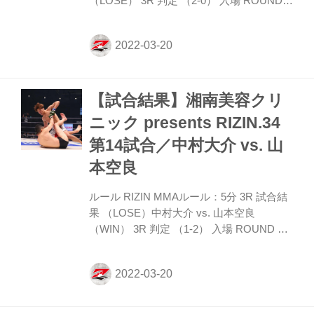
（LOSE） 3R 判定 （2-0） 入場 ROUND 1
両者オーソドックスで前に出る皇治に対
し、梅野は距離を保って左ミドル、左イン
ロー。クリンチの場面で梅野は皇治の頭に
手を当てバッティングがあるとアピールす
る。 間合いを潰しパンチを狙う皇治に対
【試合結果】湘南美容クリ
し、梅野は左ミドルと左インローを中心に
蹴りの距離を保とうとする。 皇治が蹴りを
ニック presents RIZIN.34
かいくぐって前に来ても梅野はプッシング
第14試合／中村大介 vs. 山
して下がらせるが、皇治も右ストレートを
ヒットする。 ROUND 2 梅野の左ミドルに
本空良
皇治も右ローを返して応戦。 皇治の前進に
梅野はジ...
ルール RIZIN MMAルール：5分 3R 試合結
果 （LOSE）中村大介 vs. 山本空良
（WIN） 3R 判定 （1-2） 入場 ROUND 1
両者ローを蹴り合い、アッパー、フック、
ジャブと放つ山本のパンチを中村は頭を振
り目先でかわしていく。 中村は手を下げた
構えで山本に迫っていく。中村のローが山
本の下腹部に入ってしまい、一時インター