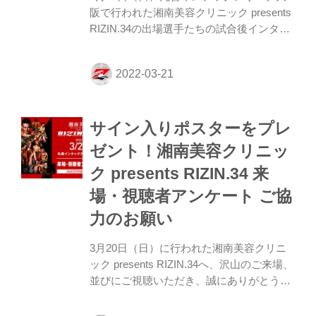
阪で行われた湘南美容クリニック presents
RIZIN.34の出場選手たちの試合後インタビ
ューを公開！ 小川翔「作戦通り、インロー
を蹴ってKO出来て良かった」 ーー試合後
の率直な感想をお聞かせいただいてもよろ
しいですか。 小川 もう、作戦通りで。イ
ンローを蹴るっていうので、まあKOでき
サイン入りポスターをプレ
てとりあえずは良かったかなと思います。
ーー対戦を終えて相手の印象は戦う前と後
ゼント！湘南美容クリニッ
は違いましたでしょうか。 小川 ちょっと
ク presents RIZIN.34 来
最初のほう、距離が取りづらかったので。
まあどんどん慣れてきて、詰めてインロー
場・視聴者アンケート ご協
蹴るというのが成功したので、よかったで
力のお願い
す。 ーー試合を終えたばかり...
3月20日（日）に行われた湘南美容クリニ
ック presents RIZIN.34へ、沢山のご来場、
並びにご視聴いただき、誠にありがとうご
ざいました。 本大会をご観戦、またはご視
聴された皆さまへ簡単なアンケートを実施