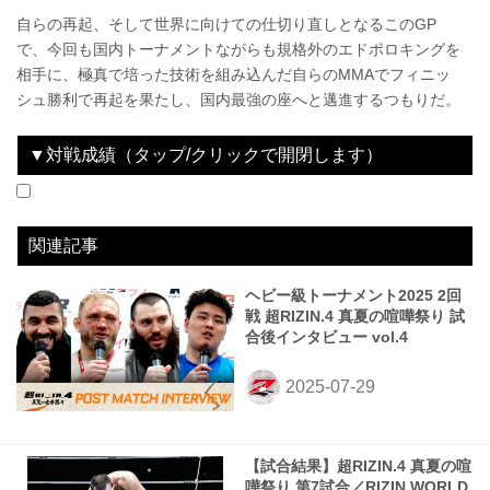
自らの再起、そして世界に向けての仕切り直しとなるこのGP
で、今回も国内トーナメントながらも規格外のエドポロキングを
相手に、極真で培った技術を組み込んだ自らのMMAでフィニッ
シュ勝利で再起を果たし、国内最強の座へと邁進するつもりだ。
▼対戦成績（タップ/クリックで開閉します）
2022.04.17
湘南美容クリニック presents RIZIN.35
LOSE
2023.06.24
RIZIN.43
WIN
2023.12.31
にゃんこ大戦争 presents RIZIN.45
WIN
2024.06.09
Yogibo presents RIZIN.47
LOSE
2024.12.31
RIZIN DECADE
WIN
2025.05.04
RIZIN男祭り
WIN
2025.07.27
超RIZIN.4 真夏の喧嘩祭り
LOSE
vs
vs
vs
vs
vs
vs
vs
髙阪剛
関根“シュレック”秀樹
スダリオ剛
シェミスラブ・コバルチェク
キム・テイン
シビサイ頌真
アレクサンダー・ソルダトキン
1R 2分05秒 TKO（レフェリーストップ：グラウンドパンチ）
1R 0分22秒 TKO（レフェリーストップ：スタンドでのキック）
2R 0分55秒 TKO（レフェリーストップ：グラウンドパンチ）
1R 2分08秒 SUB（タップアウト：アームバー）
2R 2分31秒 KO（スタンドでの膝攻撃）
1R 1分03秒 KO（スタンドでのキック）
2R 3分05秒 TKO（レフェリーストップ：グラウンドパンチ）
関連記事
ヘビー級トーナメント2025 2回
戦 超RIZIN.4 真夏の喧嘩祭り 試
合後インタビュー vol.4
【試合結果】超RIZIN.4 真夏の喧
嘩祭り 第7試合／RIZIN WORLD