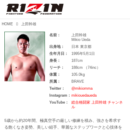
HOME
上田幹雄
名前：
上田幹雄
Mikio Ueda
出身地：
日本 東京都
生年月日：
1995年5月1日
身長：
187cm
リーチ：
188cm （74inc）
体重：
105.0kg
所属：
BRAVE
Twitter：
@mikiomma
Instagram：
mikiouedaueda
YouTube：
総合格闘家 上田幹雄 チャンネ
ル
5歳から約20年間、極真空手の厳しい修練を積み、強さを希求す
る飽くなき姿勢、美しい組手、華麗なステップワークと心技体を