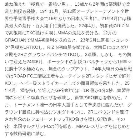
兼ね備えた「極真で一番強い男」。13歳から2年間は部活動で柔
道と相撲も経験。19年11月、第12回オープントーナメント全世
界空手道選手権大会で16年ぶりの日本人王者に。21年4月には極
真最大の荒行・百人組手に挑戦した。22年4月、初参戦のRIZIN
で髙阪剛にTKO負けを喫しMMAの洗礼を受ける。12月の
GRACHANでMMA初勝利を収めると、23年6月に関根“シュレッ
ク”秀樹を1RTKOし、RIZIN初白星を挙げる。大晦日にはスダリ
オ剛を2RにグラウンドパンチでTKOし、2連勝。しかし、その勢
いで迎えた24年6月、ポーランドの新鋭コバルチェクから1R早々
に腕十字を極められ、無念のタップアウト。24年大晦日の再起戦
ではROAD FC二階級王者キム・テインを2Rスタンドヒザで鮮烈
KOし、ヘビー級ストライカーとしての面目躍如を果たした。25
年4月、満を持して迎えたGP初戦では、1R 僅か1分3秒、練習仲
間のシビサイ頌真のヒザを破壊し、衝撃のKO勝ちを収めた。7
月、トーナメント唯一の日本人選手として準決勝に臨んだが、グ
ラウンド勝負に持ち込むソルダトキンに、2Rにパウンドを連打
され無念のレフェリーストップTKO負けを喫しGP敗退。その
後、米国キルクリフFCの門を叩き、MMAレスリングをはじめと
する技術研鑽に励む。