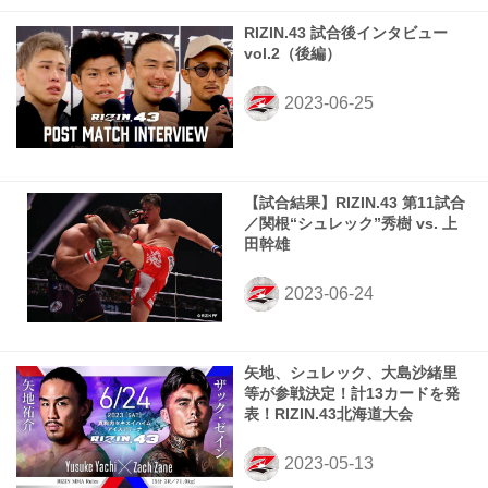
RIZIN.43 試合後インタビュー
vol.2（後編）
【試合結果】RIZIN.43 第11試合
／関根“シュレック”秀樹 vs. 上
田幹雄
矢地、シュレック、大島沙緒里
等が参戦決定！計13カードを発
表！RIZIN.43北海道大会