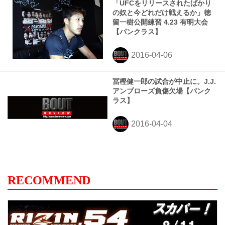
「UFCをリリースされたばかり
の奴と今どれだけ戦えるか」徳
留一樹公開練習 4.23 有明大会
【パンクラス】
冨樫健一郎の試合が中止に。J.J.
アンブローズ負傷欠場【パンク
ラス】
RECOMMEND