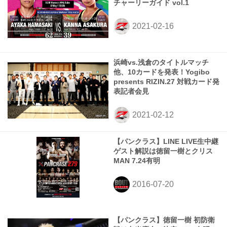
チャーリーガイド vol.1
浜崎vs.浅倉のタイトルマッチ
他、10カードを発表！Yogibo
presents RIZIN.27 対戦カード発
表記者会見
【パンクラス】LINE LIVE生中継
ゲスト解説は徳留一樹とクリス
MAN 7.24有明
【パンクラス】徳留一樹 初防衛