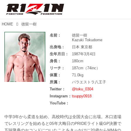
HOME
徳留一樹
名前：
徳留一樹
Kazuki Tokudome
出身地：
日本 東京都
生年月日：
1987年3月4日
身長：
180cm
リーチ：
187cm（74inc）
体重：
71.0kg
所属：
パラエストラ八王子
Twitter：
@toku_0304
Instagram：
tsuppy0918
YouTube：
中学3年から柔道を始め、高校時代は全国大会に出場。木口道場
でレスリングを始めると05年大晦日のPRIDEライト級GP決勝で
五味隆典のセコンドについたことをきっかけに20歳からMMAの