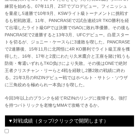
練習を始める。07年11月、ZSTでプロデビュー。フィニッシュ
を量産し5連勝で10年9月、KSWライト級トーナメントに挑戦す
るも初戦敗退。11年、PANCRASEで2試合連続1R TKO勝利を経
て出場したライト級GPでは決勝でISAOに敗れ準優勝。その後も
PANCRASEで2連勝すると13年3月、UFCデビュー。白星スター
トを切るが、ジョニー・ケースらに3連敗を喫した。PANCRASE
で2連勝後、15年11月に北岡悟に4R KO勝利でライト級王座を獲
得した。16年、17年と2度にわたり久米鷹介と王座を賭け戦うも
防衛・奪還いずれもTKO負けにより失敗。その後はONEで絶対
王者クリスチャン・リーらと4戦を経験し2勝2敗の戦績に終わ
る。21年3月のRIZINデビュー戦ではホベルト・サトシ・ソウザ
に三角絞めを極められ一本負けを喫した。
今回3年以上のブランクを経てRIZINのリングに復帰する。強打
を持つパトリックを老獪なMMAで攻略できるか。
▼対戦成績（タップ/クリックで開閉します）
2021.03.21
Yogibo presents RIZIN.27
LOSE
2024.06.09
Yogibo presents RIZIN.47
LOSE
vs
vs
ホベルト・サトシ・ソウザ
宇佐美正パトリック
1R 1分44秒 S（タップアウト：三角絞め）
1R 2分29秒 TKO（レフェリーストップ：グラウンドパンチ）