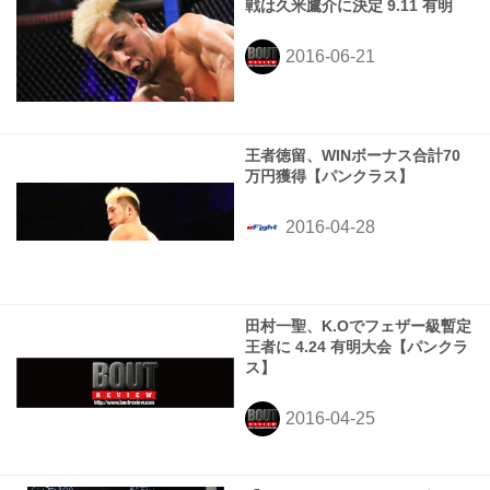
戦は久米鷹介に決定 9.11 有明
王者徳留、WINボーナス合計70
万円獲得【パンクラス】
田村一聖、K.Oでフェザー級暫定
王者に 4.24 有明大会【パンクラ
ス】