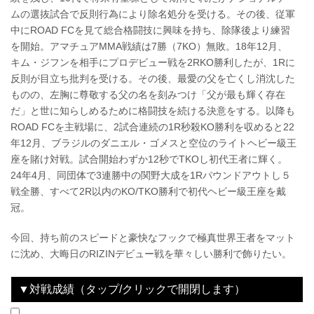
ムの選抜試合で反則行為により除名処分を受ける。その後、従軍
中にROAD FCを見て総合格闘技に興味を持ち、除隊後より練習
を開始。アマチュアMMA戦績は7勝（7KO）無敗。18年12月、
キム・ジフンを相手にプロデビュー戦を2RKO勝利したが、1Rに
反則が目立ち批判を受ける。その後、最愛の父を亡くし消沈した
ものの、左胸に尊敬する父の名を刻みつけ「父が最も輝く存在
だ」と世に知らしめるために格闘技を続ける決意をする。以降も
ROAD FCを主戦場に、2試合連続の1R秒殺KO勝利を収めると22
年12月、ブラジルのダニエル・ゴメスと空位のライトヘビー級王
座を賭け対戦。試合開始わずか12秒でTKOし初代王者に輝く。
24年4月、同団体で3連勝中の関野大成を1Rパウンドアウトし５
戦全勝、すべて2R以内のKO/TKO勝利で初代ヘビー級王座を戴
冠。
今回、持ち前のスピードと豪快なフックで極真世界王者をマット
に沈め、大晦日のRIZINデビュー戦を華々しい勝利で飾りたい。
▼対戦成績（タップ/クリックで開閉します）