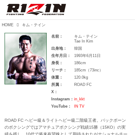
HOME
キム・テイン
名前：
キム・テイン
Tae In Kim
出身地：
韓国
生年月日：
1993年6月11日
身長：
186cm
リーチ：
185cm（73inc）
体重：
120.0kg
所属：
ROAD FC
X：
Instagram：
in_kkt
YouTube：
IN TV
ROAD FC ヘビー級＆ライトヘビー級二階級王者。バックボーン
のボクシングではアマチュアボクシング戦績15勝（15KO）の実
績を残し、10代で将来有望株として期待されたがナショナルチー