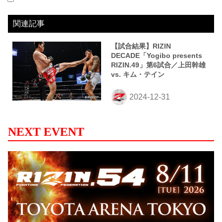
2024.12.31
RIZIN DECADE
LOSE
vs
上田幹雄
2R 2分31秒 KO（スタンドでの膝攻撃）
関連記事
【試合結果】RIZIN
DECADE「Yogibo presents
RIZIN.49」第6試合／上田幹雄
vs. キム・テイン
NEXT EVENT