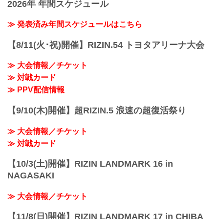
12/18（水）更新
2026年 年間スケジュール
細川一颯 vs. 宇佐美正パトリック
12月31日（火）開催の『RIZIN
第5試合／野田蒼vs.篠塚辰樹
DECADE』第1部で実施を予定しておりま
≫ 発表済み年間スケジュールはこちら
RIZI...
したライアン・ガルシア vs. 安保瑠輝也
は、ライアン・ガルシアが練習中に手を
【8/11(火･祝)開催】RIZIN.54 トヨタアリーナ大会
負傷しドクターストップとなったため、
試合を延期することとなりました。
≫ 大会情報／チケット
これに伴いABEMA、U-NEXTにて第1部
チケットを購入された方へメールにて返
≫ 対戦カード
金についてのご案内をお送りいたしま
≫ PPV配信情報
す。
※通しチケットの返金の対応はございま
【9/10(木)開催】超RIZIN.5 浪速の超復活祭り
せん。
大晦日に開催されるRIZIN DECADEの
≫ 大会情報／チケット
PPV配信チケットが、本日...
≫ 対戦カード
【10/3(土)開催】RIZIN LANDMARK 16 in
NAGASAKI
≫ 大会情報／チケット
【11/8(日)開催】RIZIN LANDMARK 17 in CHIBA