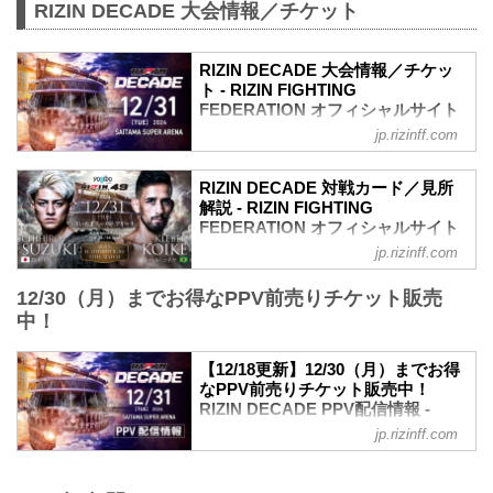
RIZIN DECADE 大会情報／チケット
RIZIN DECADE 大会情報／チケッ
ト - RIZIN FIGHTING
FEDERATION オフィシャルサイト
jp.rizinff.com
更新情報
12/18（水）更新
開場／開始時間変更のお知らせ
RIZIN DECADE 対戦カード／見所
ライアン・ガルシア vs. 安保瑠輝也の試
解説 - RIZIN FIGHTING
合延期に伴い、開場／開始時間変更が以
FEDERATION オフィシャルサイト
下に変更となりました。
jp.rizinff.com
RIZINマッチメイク担当のチャーリーが対
【変更前】2024年12月31日（火）9:00開
戦カードの見所を紹介！選手のバッグボ
場／10:00開始
12/30（月）までお得なPPV前売りチケット販売
ーンやストロングポイントを把握すれ
↓
中！
ば、試合観戦がもっと楽しくなる！観戦
【変更後】2024年12月31日（火）11:30
前に是非チェックしておこう！
開場／13:00開始
※見所解説は随時更新いたします。
12/17（火）更新
【12/18更新】12/30（月）までお得
Yogibo presents RIZIN.49 試合順
なPPV前売りチケット販売中！
RIZIN DECADE チケット払い戻しに関す
雷神番外地
RIZIN DECADE PPV配信情報 -
るお知らせ
第6試合／細川一颯 vs. 宇佐美正パトリッ
RIZIN FIGHTING FEDERATION オ
ライアン・ガルシア vs. 安保瑠輝也の試
jp.rizinff.com
ク
フィシャルサイト
合延期に伴い、チケットの払い戻しを希
RIZINオープンフィンガーグローブキック
望されるチケット購入者には払...
更新情報
ボクシングルール：3分3R（77.0kg）