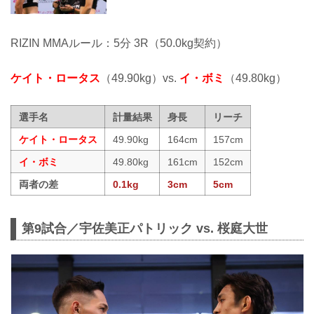
RIZIN MMAルール：5分 3R（50.0kg契約）
ケイト・ロータス
（49.90kg）vs.
イ・ボミ
（49.80kg）
選手名
計量結果
身長
リーチ
ケイト・ロータス
49.90kg
164cm
157cm
イ・ボミ
49.80kg
161cm
152cm
両者の差
0.1kg
3cm
5cm
第9試合／宇佐美正パトリック vs. 桜庭大世