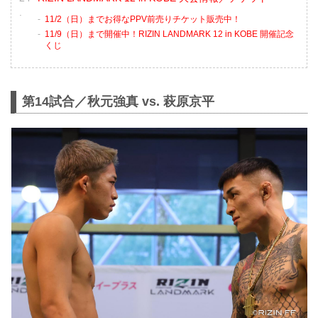
11/2（日）までお得なPPV前売りチケット販売中！
11/9（日）まで開催中！RIZIN LANDMARK 12 in KOBE 開催記念
くじ
第14試合／秋元強真 vs. 萩原京平