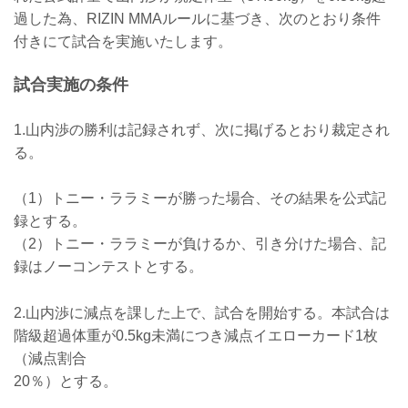
ケラモフがウィルス性胃腸炎のためドク
過した為、RIZIN MMAルールに基づき、次のとおり条件
ターストップ
ヴガール・ケラモフがウィルス性胃腸炎
付きにて試合を実施いたします。
と診断されドクターストップとなりまし
た。よって、ヴガール・ケラモフ vs. 松
試合実施の条件
嶋こよみの試合は中止となります。
この試合をご期待いただいたファンの
方々には謹ん...
1.山内渉の勝利は記録されず、次に掲げるとおり裁定され
る。
（1）トニー・ララミーが勝った場合、その結果を公式記
録とする。
（2）トニー・ララミーが負けるか、引き分けた場合、記
録はノーコンテストとする。
2.山内渉に減点を課した上で、試合を開始する。本試合は
階級超過体重が0.5kg未満につき減点イエローカード1枚
（減点割合
20％）とする。