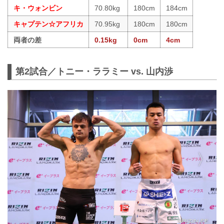
キ・ウォンビン
70.80kg
180cm
184cm
キャプテン☆アフリカ
70.95kg
180cm
180cm
両者の差
0.15kg
0cm
4cm
第2試合／トニー・ララミー vs. 山内渉