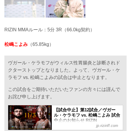
RIZIN MMAルール：5分 3R（66.0kg契約）
松嶋こよみ
（65.85kg）
ヴガール・ケラモフがウィルス性胃腸炎と診断されド
クターストップとなりました。よって、ヴガール・ケ
ラモフ vs. 松嶋こよみの試合は中止となります。
この試合をご期待いただいたファンの方々には謹んで
お詫び申し上げます。
【試合中止】第12試合／ヴガー
ル・ケラモフ vs. 松嶋こよみ 試合
中止のお知らせ RIZIN
jp.rizinff.com
LANDMARK 12 in KOBE - RIZIN
FIGHTING FEDERATION オフィ