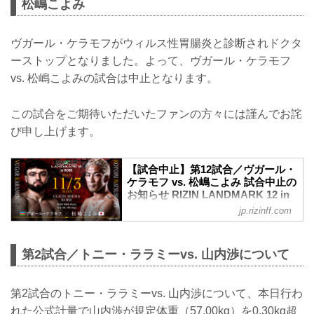
松嶋こよみ
ヴガール・ケラモフがウィルス性胃腸炎と診断されドクタ
ーストップとなりました。よって、ヴガール・ケラモフ
vs. 松嶋こよみの試合は中止となります。
この試合をご期待いただいたファンの方々には謹んでお詫
び申し上げます。
【試合中止】第12試合／ヴガール・
ケラモフ vs. 松嶋こよみ 試合中止の
お知らせ RIZIN LANDMARK 12 in
KOBE - RIZIN FIGHTING
jp.rizinff.com
FEDERATION オフィシャルサイト
11月3日（月・祝）GLION ARENA KOBE
にて開催されるRIZIN LANDMARK 12 in
第2試合／トニー・ララミーvs. 山内渉について
KOBEの第12試合／ヴガール・ケラモフ
vs. 松嶋こよみは、ケラモフのドクタース
トップのため試合中止となりましたので
第2試合のトニー・ララミーvs. 山内渉について、本日行わ
お知らせいたします。
れた公式計量で山内渉が規定体重（57.00kg）を0.30kg超