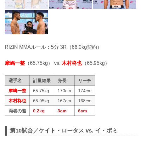
RIZIN MMAルール：5分 3R（66.0kg契約）
摩嶋一整
（65.75kg） vs.
木村柊也
（65.95kg）
選手名
計量結果
身長
リーチ
摩嶋一整
65.75kg
170cm
174cm
木村柊也
65.95kg
167cm
168cm
両者の差
0.2kg
3cm
6cm
第10試合／ケイト・ロータス vs. イ・ボミ