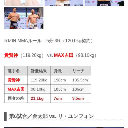
RIZIN MMAルール：5分 3R（120.0kg契約）
貴賢神
（119.20kg） vs.
MAX吉田
（98.10kg）
選手名
計量結果
身長
リーチ
貴賢神
119.20kg
190cm
195.5cm
MAX吉田
98.10kg
183cm
186cm
両者の差
21.1kg
7cm
9.5cm
第6試合／金太郎 vs. リ・ユンフォン