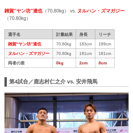
雑賀“ヤン坊”達也
（70.80kg） vs.
ヌルハン・ズマガジー
（70.80kg）
選手名
計量結果
身長
リーチ
雑賀“ヤン坊”達也
70.80kg
183cm
189cm
ヌルハン・ズマガジー
70.80kg
181cm
181cm
両者の差
0kg
2cm
8cm
第4試合／鹿志村仁之介 vs. 安井飛馬