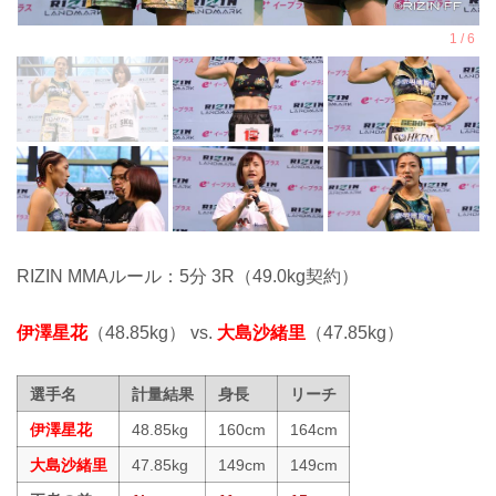
RIZIN MMAルール：5分 3R（49.0kg契約）
伊澤星花
（48.85kg） vs.
大島沙緒里
（47.85kg）
選手名
計量結果
身長
リーチ
伊澤星花
48.85kg
160cm
164cm
大島沙緒里
47.85kg
149cm
149cm