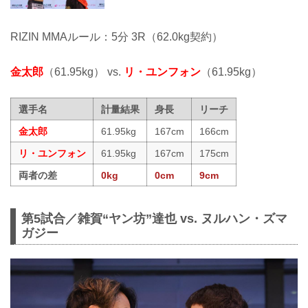
RIZIN MMAルール：5分 3R（62.0kg契約）
金太郎
（61.95kg） vs.
リ・ユンフォン
（61.95kg）
選手名
計量結果
身長
リーチ
金太郎
61.95kg
167cm
166cm
リ・ユンフォン
61.95kg
167cm
175cm
両者の差
0kg
0cm
9cm
第5試合／雑賀“ヤン坊”達也 vs. ヌルハン・ズマ
ガジー