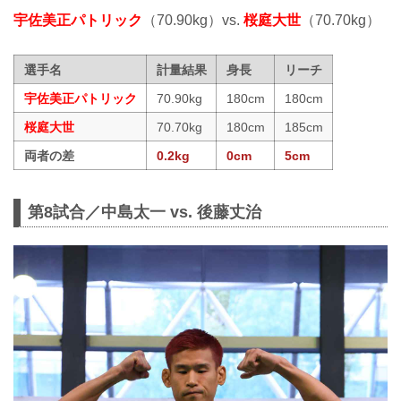
宇佐美正パトリック
（70.90kg）vs.
桜庭大世
（70.70kg）
選手名
計量結果
身長
リーチ
宇佐美正パトリック
70.90kg
180cm
180cm
桜庭大世
70.70kg
180cm
185cm
両者の差
0.2kg
0cm
5cm
第8試合／中島太一 vs. 後藤丈治