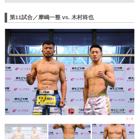
シャルサイト
11月3日（月・祝）GLION ARENA
第11試合／摩嶋一整 vs. 木村柊也
KOBEにて開催されるRIZIN
LANDMARK 12 in KOBEの第12試合／
ヴガール・ケラモフ vs. 松嶋こよみ
は、ケラモフのドクターストップのた
め試合中止となりましたのでお知らせ
いたします。
ケラモフがウィルス性胃腸炎のためド
クターストップ
ヴガール・ケラモフがウィルス性胃腸
炎と診断されドクターストップとなり
ました。よって、ヴガール・ケラモフ
vs. 松嶋こよみの試合は中止となりま
す。
この試合をご期待いただいたファンの
方々には謹ん...