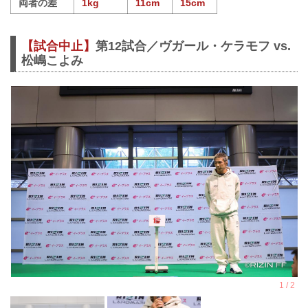
両者の差
1kg
11cm
15cm
【試合中止】
第12試合／ヴガール・ケラモフ vs.
松嶋こよみ