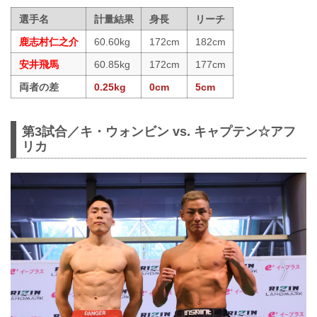
選手名
計量結果
身長
リーチ
鹿志村仁之介
60.60kg
172cm
182cm
安井飛馬
60.85kg
172cm
177cm
両者の差
0.25kg
0cm
5cm
第3試合／キ・ウォンビン vs. キャプテン☆アフ
リカ