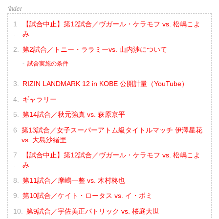
【試合中止】第12試合／ヴガール・ケラモフ vs. 松嶋こよ
み
第2試合／トニー・ララミーvs. 山内渉について
試合実施の条件
RIZIN LANDMARK 12 in KOBE 公開計量（YouTube）
ギャラリー
第14試合／秋元強真 vs. 萩原京平
第13試合／女子スーパーアトム級タイトルマッチ 伊澤星花
vs. 大島沙緒里
【試合中止】第12試合／ヴガール・ケラモフ vs. 松嶋こよ
み
第11試合／摩嶋一整 vs. 木村柊也
第10試合／ケイト・ロータス vs. イ・ボミ
第9試合／宇佐美正パトリック vs. 桜庭大世