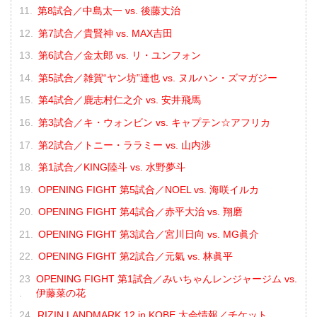
第8試合／中島太一 vs. 後藤丈治
第7試合／貴賢神 vs. MAX吉田
第6試合／金太郎 vs. リ・ユンフォン
第5試合／雑賀“ヤン坊”達也 vs. ヌルハン・ズマガジー
第4試合／鹿志村仁之介 vs. 安井飛馬
第3試合／キ・ウォンビン vs. キャプテン☆アフリカ
第2試合／トニー・ララミー vs. 山内渉
第1試合／KING陸斗 vs. 水野夢斗
OPENING FIGHT 第5試合／NOEL vs. 海咲イルカ
OPENING FIGHT 第4試合／赤平大治 vs. 翔磨
OPENING FIGHT 第3試合／宮川日向 vs. MG眞介
OPENING FIGHT 第2試合／元氣 vs. 林眞平
OPENING FIGHT 第1試合／みいちゃんレンジャージム vs.
伊藤菜の花
RIZIN LANDMARK 12 in KOBE 大会情報／チケット