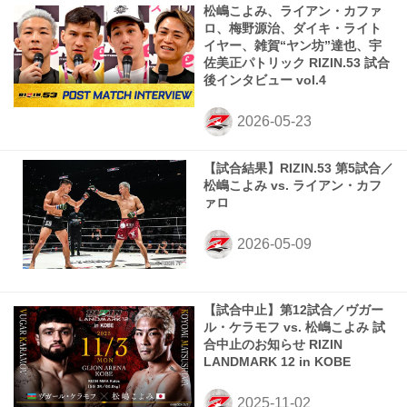
松嶋こよみ、ライアン・カファ
ロ、梅野源治、ダイキ・ライト
イヤー、雑賀“ヤン坊”達也、宇
佐美正パトリック RIZIN.53 試合
後インタビュー vol.4
【試合結果】RIZIN.53 第5試合／
松嶋こよみ vs. ライアン・カフ
ァロ
【試合中止】第12試合／ヴガー
ル・ケラモフ vs. 松嶋こよみ 試
合中止のお知らせ RIZIN
LANDMARK 12 in KOBE