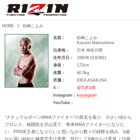
HOME
松嶋こよみ
名前：
松嶋こよみ
Koyomi Matsushima
出身地：
日本 神奈川県
生年月日：
1992年10月08日
身長：
172cm
体重：
66.0kg
所属：
IDEA ASAKUSA
X：
@TUF108
Instagram：
koyosgram
YouTube：
“ナチュラルボーンMMAファイター”の異名を取り、小さい頃から
プロレス、格闘技を沢山見て、将来MMAファイターになりた
い、PRIDE王者になりたいと思いながら数々の経験を積み、5歳
から習い始めた極真空手は黒帯。並行して8歳からは柔道（15歳