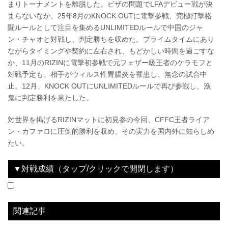
まりトーナメントを離脱した。ビザの問題でLFAデビュー戦が決
まらないなか、25年8月のKNOCK OUTに電撃参戦、究極打撃格
闘ルールとして注目を集めるUNLIMITEDルールで中国のジャ
ン・チャオと対戦し、判定勝ちを収めた。プライムタイムにあり
ながらタイミングや契約に左右され、もどかしい時間を過ごすな
か、11月のRIZINに電撃初参戦で元フェザー級王者のケラモフと
対戦予定も、相手がウィルス性胃腸炎を罹患し、無念の試合中
止。12月、KNOCK OUTにUNLIMITEDルールで再び参戦し、漁
鬼に判定勝利を果たした。
対世界を掲げるRIZINマットに初見参の今回、CFFC王者ライア
ン・カファロに圧倒的勝利を収め、その実力を国内外に知らしめ
たい。
▼対戦成績（タップ/クリックで開閉します）
2026.05.10
RIZIN.53
LOSE
vs
ライアン・カファロ
3R 2分23秒 SUB（タップアウト：ドラゴンスリーパー）
関連記事