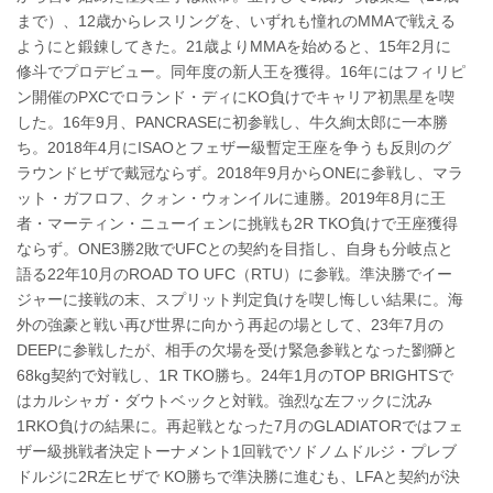
まで）、12歳からレスリングを、いずれも憧れのMMAで戦える
ようにと鍛錬してきた。21歳よりMMAを始めると、15年2月に
修斗でプロデビュー。同年度の新人王を獲得。16年にはフィリピ
ン開催のPXCでロランド・ディにKO負けでキャリア初黒星を喫
した。16年9月、PANCRASEに初参戦し、牛久絢太郎に一本勝
ち。2018年4月にISAOとフェザー級暫定王座を争うも反則のグ
ラウンドヒザで戴冠ならず。2018年9月からONEに参戦し、マラ
ット・ガフロフ、クォン・ウォンイルに連勝。2019年8月に王
者・マーティン・ニューイェンに挑戦も2R TKO負けで王座獲得
ならず。ONE3勝2敗でUFCとの契約を目指し、自身も分岐点と
語る22年10月のROAD TO UFC（RTU）に参戦。準決勝でイー
ジャーに接戦の末、スプリット判定負けを喫し悔しい結果に。海
外の強豪と戦い再び世界に向かう再起の場として、23年7月の
DEEPに参戦したが、相手の欠場を受け緊急参戦となった劉獅と
68kg契約で対戦し、1R TKO勝ち。24年1月のTOP BRIGHTSで
はカルシャガ・ダウトベックと対戦。強烈な左フックに沈み
1RKO負けの結果に。再起戦となった7月のGLADIATORではフェ
ザー級挑戦者決定トーナメント1回戦でソドノムドルジ・プレブ
ドルジに2R左ヒザで KO勝ちで準決勝に進むも、LFAと契約が決