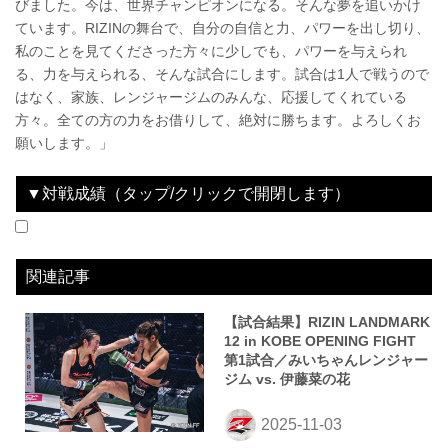
びました。今は、世界チャンピオンになる。そんな夢を追いかけ
ています。RIZINの舞台で、自分の自信と力、パワーを出し切り、
私のことを見てくださった方々に少しでも、パワーを与えられ
る、力を与えられる、そんな試合にします。試合は1人で戦うので
はなく、家族、レンジャージムのみんな、応援してくれている
方々。全ての方の力をお借りして、絶対に勝ちます。よろしくお
願いします。」
▼対戦成績（タップ/クリックで開閉します）
2025.11.03
RIZIN LANDMARK 12 in KOBE
LOSE
vs
伊藤菜の花
3R 判定（0-3）
関連記事
【試合結果】RIZIN LANDMARK
12 in KOBE OPENING FIGHT
第1試合／みいちゃんレンジャー
ジム vs. 伊藤菜の花