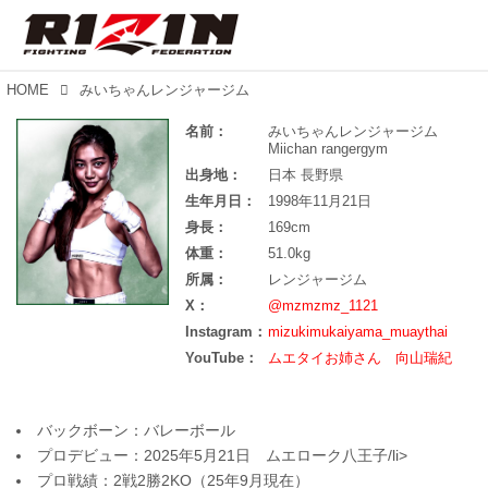
HOME
みいちゃんレンジャージム
名前：
みいちゃんレンジャージム
Miichan rangergym
出身地：
日本 長野県
生年月日：
1998年11月21日
身長：
169cm
体重：
51.0kg
所属：
レンジャージム
X：
@mzmzmz_1121
Instagram：
mizukimukaiyama_muaythai
YouTube：
ムエタイお姉さん 向山瑞紀
バックボーン：バレーボール
プロデビュー：2025年5月21日 ムエローク八王子/li>
プロ戦績：2戦2勝2KO（25年9月現在）