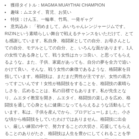
獲得タイトル：MAGMA MUAYTHAI CHAMPION
趣味：ムエタイ、育児、お笑い
特技：けん玉、一輪車、竹馬、一発ギャグ
意気込み：「初めまして。みいちゃんレンジャージムです。
RIZINという素晴らしい舞台で戦えるチャンスをいただけて、とて
も感謝しています。私自身、格闘家としての自分、お母さんとし
ての自分、モデルとしての自分、と、いろんな面があります。1人
の女性である身として、戦う女性はカッコ良い、と思ってもらえ
るような。また、子供、家庭があっても、自分の夢を全力で追い
かけて良い。そんな、戦う女性の象徴であるような、格闘家を目
指しています。格闘技は、まだまだ男性が主ですが、女性の底力
ってすごいんです！女性が格闘技をすることを、格闘技の素晴ら
しさを、広めることは、私の目標でもあります。私が先生とな
り、ムエタイ教室を開き、ムエタイ、格闘技の楽しさを広め、格
闘技を通して心身ともに健康になってもらえるような活動もして
います。私は、子供を産んでから、プロデビューしました。小さ
な頃から格闘技をしていたわけではありません。格闘技に出会
い、厳しい練習の中で、努力することの大切さ、応援してもらえ
ることのありがたさ、格闘技は人生を豊かにしてくれることを学