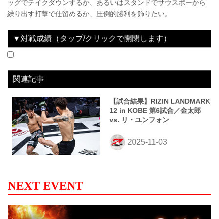
ッグでテイクダウンするか、あるいはスタンドでサウスポーから
繰り出す打撃で仕留めるか、圧倒的勝利を飾りたい。
▼対戦成績（タップ/クリックで開閉します）
2025.11.03
RIZIN LANDMARK 12 in KOBE
LOSE
vs
金太郎
1R 1分34秒 SUB（タップアウト：ヒールフック）
関連記事
【試合結果】RIZIN LANDMARK
12 in KOBE 第6試合／金太郎
vs. リ・ユンフォン
NEXT EVENT