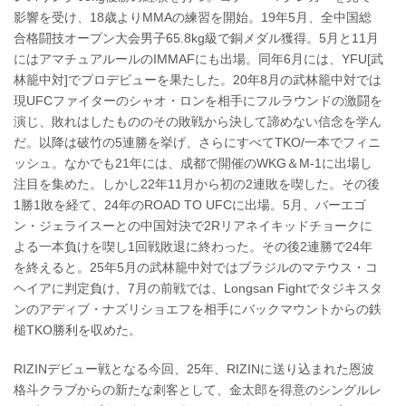
影響を受け、18歳よりMMAの練習を開始。19年5月、全中国総
合格闘技オープン大会男子65.8kg級で銅メダル獲得。5月と11月
にはアマチュアルールのIMMAFにも出場。同年6月には、YFU[武
林籠中対]でプロデビューを果たした。20年8月の武林籠中対では
現UFCファイターのシャオ・ロンを相手にフルラウンドの激闘を
演じ、敗れはしたもののその敗戦から決して諦めない信念を学ん
だ。以降は破竹の5連勝を挙げ、さらにすべてTKO/一本でフィニ
ッシュ。なかでも21年には、成都で開催のWKG＆M-1に出場し
注目を集めた。しかし22年11月から初の2連敗を喫した。その後
1勝1敗を経て、24年のROAD TO UFCに出場。5月、バーエゴ
ン・ジェライスーとの中国対決で2Rリアネイキッドチョークに
よる一本負けを喫し1回戦敗退に終わった。その後2連勝で24年
を終えると。25年5月の武林籠中対ではブラジルのマテウス・コ
ヘイアに判定負け、7月の前戦では、Longsan Fightでタジキスタ
ンのアディブ・ナズリショエフを相手にバックマウントからの鉄
槌TKO勝利を収めた。
RIZINデビュー戦となる今回、25年、RIZINに送り込まれた恩波
格斗クラブからの新たな刺客として、金太郎を得意のシングルレ