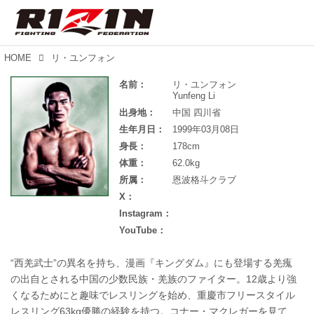
HOME
リ・ユンフォン
名前：
リ・ユンフォン
Yunfeng Li
出身地：
中国 四川省
生年月日：
1999年03月08日
身長：
178cm
体重：
62.0kg
所属：
恩波格斗クラブ
X：
Instagram：
YouTube：
“西羌武士”の異名を持ち、漫画『キングダム』にも登場する羌瘣
の出自とされる中国の少数民族・羌族のファイター。12歳より強
くなるためにと趣味でレスリングを始め、重慶市フリースタイル
レスリング63kg優勝の経験を持つ。コナー・マクレガーを見て