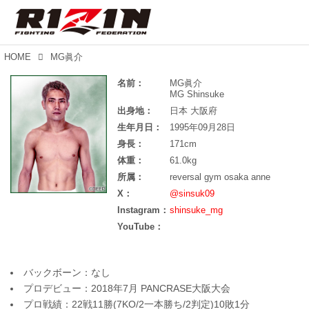
HOME
MG眞介
名前：
MG眞介
MG Shinsuke
出身地：
日本 大阪府
生年月日：
1995年09月28日
身長：
171cm
体重：
61.0kg
所属：
reversal gym osaka anne
X：
@sinsuk09
Instagram：
shinsuke_mg
YouTube：
バックボーン：なし
プロデビュー：2018年7月 PANCRASE大阪大会
プロ戦績：22戦11勝(7KO/2一本勝ち/2判定)10敗1分