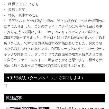
獲得タイトル：なし
趣味：音楽
特技：集中すること
意気込み： 自分は強さに憧れ、強さを求めてこの総合格闘技の
世界に入りました。自分のファイトスタイルは相手を仕留める事
に拘りを持って闘います。これまでのキャリアの多くの試合を
DEEPで闘ってきました。自分は不器用で運動神経が良いわけでは
ありません。ですが努力や継続する才能はありました。努力で培
った気持ちの強さがあります。RIZINルールというサッカーボール
キックや踏みつけ、グラウンドでの顔面膝の攻撃も解禁されて更
に自分のファイトスタイルに磨きがかかると思います。根性と仕
留めに行くスタイルでRIZINでの試合を盛り上げます。
▼対戦成績（タップ/クリックで開閉します）
2025.11.03
RIZIN LANDMARK 12 in KOBE
LOSE
vs
宮川日向
1R1分52秒 TKO（レフェリーストップ：グラウンドパンチ）
関連記事