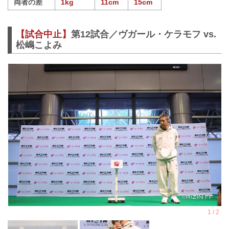
両者の差
1kg
11cm
15cm
【試合中止】
第12試合／ヴガール・ケラモフ vs.
松嶋こよみ