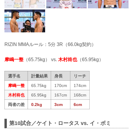
RIZIN MMAルール：5分 3R（66.0kg契約）
摩嶋一整
（65.75kg） vs.
木村柊也
（65.95kg）
選手名
計量結果
身長
リーチ
摩嶋一整
65.75kg
170cm
174cm
木村柊也
65.95kg
167cm
168cm
両者の差
0.2kg
3cm
6cm
第10試合／ケイト・ロータス vs. イ・ボミ