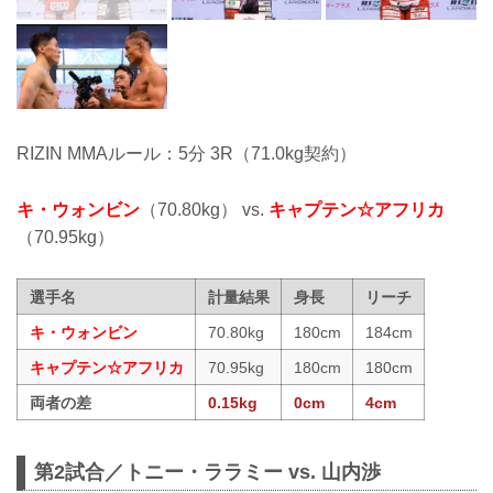
RIZIN MMAルール：5分 3R（71.0kg契約）
キ・ウォンビン
（70.80kg） vs.
キャプテン☆アフリカ
（70.95kg）
選手名
計量結果
身長
リーチ
キ・ウォンビン
70.80kg
180cm
184cm
キャプテン☆アフリカ
70.95kg
180cm
180cm
両者の差
0.15kg
0cm
4cm
第2試合／トニー・ララミー vs. 山内渉