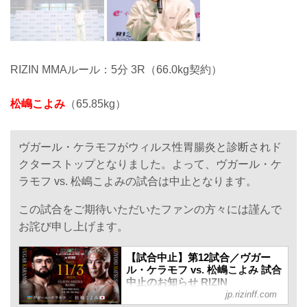
RIZIN MMAルール：5分 3R（66.0kg契約）
松嶋こよみ
（65.85kg）
ヴガール・ケラモフがウィルス性胃腸炎と診断されド
クターストップとなりました。よって、ヴガール・ケ
ラモフ vs. 松嶋こよみの試合は中止となります。
この試合をご期待いただいたファンの方々には謹んで
お詫び申し上げます。
【試合中止】第12試合／ヴガー
ル・ケラモフ vs. 松嶋こよみ 試合
中止のお知らせ RIZIN
jp.rizinff.com
LANDMARK 12 in KOBE - RIZIN
FIGHTING FEDERATION オフィ