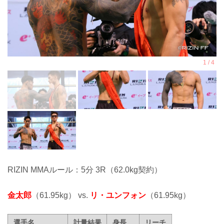
RIZIN MMAルール：5分 3R（62.0kg契約）
金太郎
（61.95kg） vs.
リ・ユンフォン
（61.95kg）
選手名
計量結果
身長
リーチ