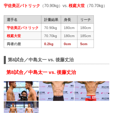
宇佐美正パトリック
（70.90kg）vs.
桜庭大世
（70.70kg）
選手名
計量結果
身長
リーチ
宇佐美正パトリック
70.90kg
180cm
180cm
桜庭大世
70.70kg
180cm
185cm
両者の差
0.2kg
0cm
5cm
第8試合／中島太一 vs. 後藤丈治
第8試合／中島太一 vs. 後藤丈治