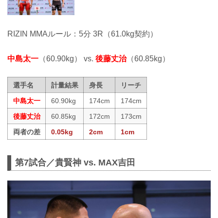
RIZIN MMAルール：5分 3R（61.0kg契約）
中島太一
（60.90kg） vs.
後藤丈治
（60.85kg）
選手名
計量結果
身長
リーチ
中島太一
60.90kg
174cm
174cm
後藤丈治
60.85kg
172cm
173cm
両者の差
0.05kg
2cm
1cm
第7試合／貴賢神 vs. MAX吉田