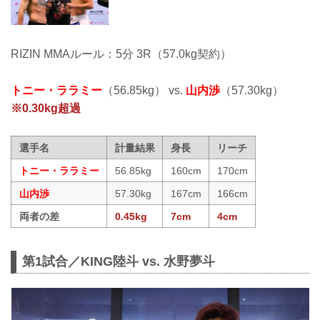
RIZIN MMAルール：5分 3R（57.0kg契約）
トニー・ララミー
（56.85kg） vs.
山内渉
（57.30kg）
※0.30kg超過
選手名
計量結果
身長
リーチ
トニー・ララミー
56.85kg
160cm
170cm
山内渉
57.30kg
167cm
166cm
両者の差
0.45kg
7cm
4cm
第1試合／KING陸斗 vs. 水野夢斗