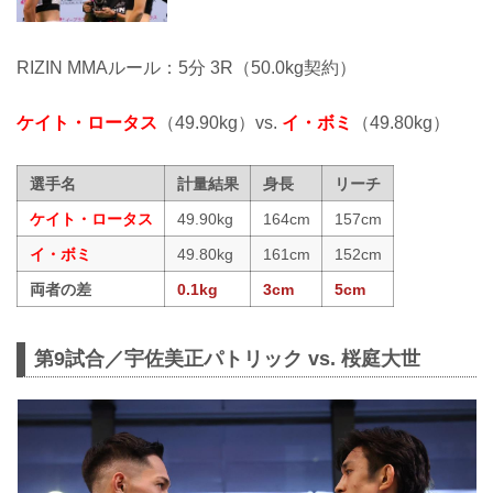
RIZIN MMAルール：5分 3R（50.0kg契約）
ケイト・ロータス
（49.90kg）vs.
イ・ボミ
（49.80kg）
選手名
計量結果
身長
リーチ
ケイト・ロータス
49.90kg
164cm
157cm
イ・ボミ
49.80kg
161cm
152cm
両者の差
0.1kg
3cm
5cm
第9試合／宇佐美正パトリック vs. 桜庭大世