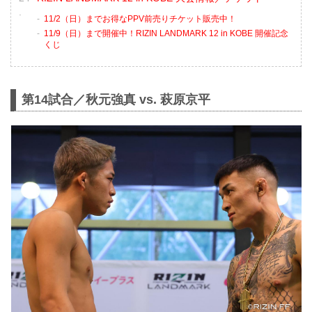
11/2（日）までお得なPPV前売りチケット販売中！
11/9（日）まで開催中！RIZIN LANDMARK 12 in KOBE 開催記念
くじ
第14試合／秋元強真 vs. 萩原京平