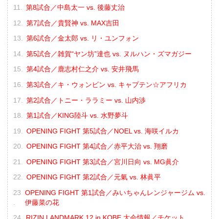
第8試合／中島太一 vs. 後藤丈治
第7試合／貴賢神 vs. MAX吉田
第6試合／金太郎 vs. リ・ユンフォン
第5試合／雑賀“ヤン坊”達也 vs. ヌルハン・ズマガジー
第4試合／鹿志村仁之介 vs. 安井飛馬
第3試合／キ・ウォンビン vs. キャプテン☆アフリカ
第2試合／トニー・ララミー vs. 山内渉
第1試合／KING陸斗 vs. 水野夢斗
OPENING FIGHT 第5試合／NOEL vs. 海咲イルカ
OPENING FIGHT 第4試合／赤平大治 vs. 翔磨
OPENING FIGHT 第3試合／宮川日向 vs. MG眞介
OPENING FIGHT 第2試合／元氣 vs. 林眞平
OPENING FIGHT 第1試合／みいちゃんレンジャージム vs.
伊藤菜の花
RIZIN LANDMARK 12 in KOBE 大会情報／チケット