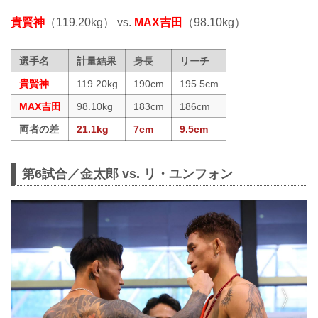
貴賢神
（119.20kg） vs.
MAX吉田
（98.10kg）
選手名
計量結果
身長
リーチ
貴賢神
119.20kg
190cm
195.5cm
MAX吉田
98.10kg
183cm
186cm
両者の差
21.1kg
7cm
9.5cm
第6試合／金太郎 vs. リ・ユンフォン