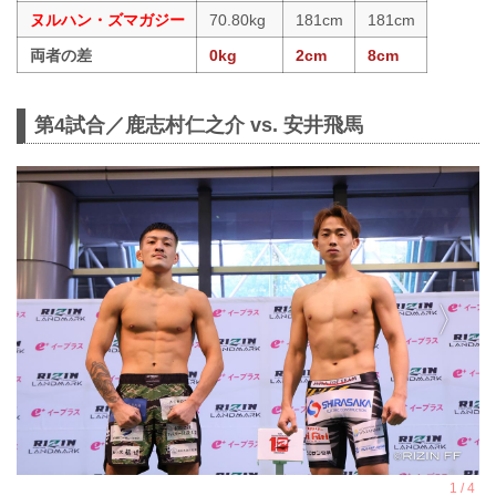
ヌルハン・ズマガジー
70.80kg
181cm
181cm
両者の差
0kg
2cm
8cm
第4試合／鹿志村仁之介 vs. 安井飛馬