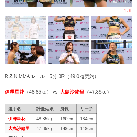
RIZIN MMAルール：5分 3R（49.0kg契約）
伊澤星花
（48.85kg） vs.
大島沙緒里
（47.85kg）
選手名
計量結果
身長
リーチ
伊澤星花
48.85kg
160cm
164cm
大島沙緒里
47.85kg
149cm
149cm