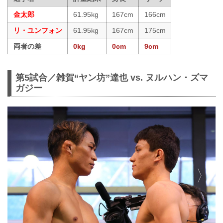
金太郎
61.95kg
167cm
166cm
リ・ユンフォン
61.95kg
167cm
175cm
両者の差
0kg
0cm
9cm
第5試合／雑賀“ヤン坊”達也 vs. ヌルハン・ズマ
ガジー