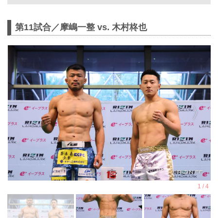
シャルサイト
11月3日（月・祝）GLION ARENA
第11試合／摩嶋一整 vs. 木村柊也
KOBEにて開催されるRIZIN
LANDMARK 12 in KOBEの第12試合／
ヴガール・ケラモフ vs. 松嶋こよみ
は、ケラモフのドクターストップのた
め試合中止となりましたのでお知らせ
いたします。
ケラモフがウィルス性胃腸炎のためド
クターストップ
ヴガール・ケラモフがウィルス性胃腸
炎と診断されドクターストップとなり
ました。よって、ヴガール・ケラモフ
vs. 松嶋こよみの試合は中止となりま
す。
この試合をご期待いただいたファンの
方々には謹ん...