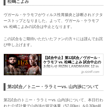
松嶋こよみ
ヴガール・ケラモフがウィルス性胃腸炎と診断されドクタ
ーストップとなりました。よって、ヴガール・ケラモフ
vs. 松嶋こよみの試合は中止となります。
この試合をご期待いただいたファンの方々には謹んでお詫
び申し上げます。
【試合中止】第12試合／ヴガール・
ケラモフ vs. 松嶋こよみ 試合中止の
お知らせ RIZIN LANDMARK 12 in
KOBE - RIZIN FIGHTING
jp.rizinff.com
FEDERATION オフィシャルサイト
11月3日（月・祝）GLION ARENA KOBE
にて開催されるRIZIN LANDMARK 12 in
第2試合／トニー・ララミーvs. 山内渉について
KOBEの第12試合／ヴガール・ケラモフ
vs. 松嶋こよみは、ケラモフのドクタース
トップのため試合中止となりましたので
第2試合のトニー・ララミーvs. 山内渉について、本日行わ
お知らせいたします。
れた公式計量で山内渉が規定体重（57.00kg）を0.30kg超