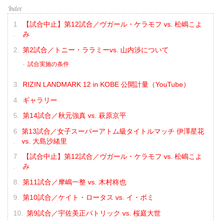
【試合中止】第12試合／ヴガール・ケラモフ vs. 松嶋こよ
み
第2試合／トニー・ララミーvs. 山内渉について
試合実施の条件
RIZIN LANDMARK 12 in KOBE 公開計量（YouTube）
ギャラリー
第14試合／秋元強真 vs. 萩原京平
第13試合／女子スーパーアトム級タイトルマッチ 伊澤星花
vs. 大島沙緒里
【試合中止】第12試合／ヴガール・ケラモフ vs. 松嶋こよ
み
第11試合／摩嶋一整 vs. 木村柊也
第10試合／ケイト・ロータス vs. イ・ボミ
第9試合／宇佐美正パトリック vs. 桜庭大世