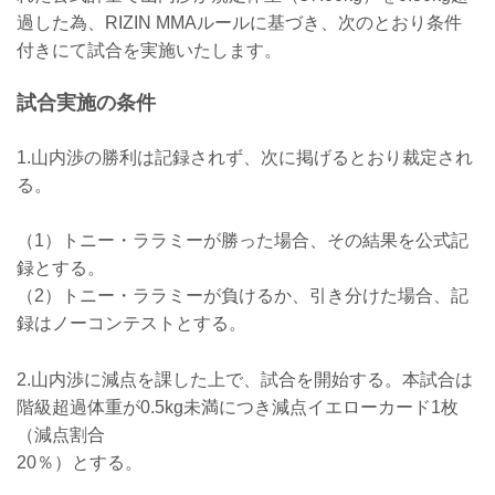
ケラモフがウィルス性胃腸炎のためドク
過した為、RIZIN MMAルールに基づき、次のとおり条件
ターストップ
ヴガール・ケラモフがウィルス性胃腸炎
付きにて試合を実施いたします。
と診断されドクターストップとなりまし
た。よって、ヴガール・ケラモフ vs. 松
試合実施の条件
嶋こよみの試合は中止となります。
この試合をご期待いただいたファンの
方々には謹ん...
1.山内渉の勝利は記録されず、次に掲げるとおり裁定され
る。
（1）トニー・ララミーが勝った場合、その結果を公式記
録とする。
（2）トニー・ララミーが負けるか、引き分けた場合、記
録はノーコンテストとする。
2.山内渉に減点を課した上で、試合を開始する。本試合は
階級超過体重が0.5kg未満につき減点イエローカード1枚
（減点割合
20％）とする。