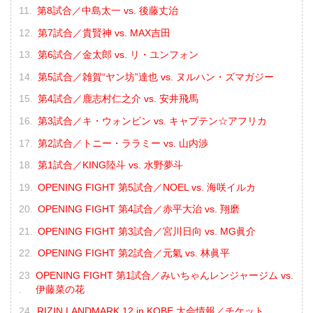
第8試合／中島太一 vs. 後藤丈治
第7試合／貴賢神 vs. MAX吉田
第6試合／金太郎 vs. リ・ユンフォン
第5試合／雑賀“ヤン坊”達也 vs. ヌルハン・ズマガジー
第4試合／鹿志村仁之介 vs. 安井飛馬
第3試合／キ・ウォンビン vs. キャプテン☆アフリカ
第2試合／トニー・ララミー vs. 山内渉
第1試合／KING陸斗 vs. 水野夢斗
OPENING FIGHT 第5試合／NOEL vs. 海咲イルカ
OPENING FIGHT 第4試合／赤平大治 vs. 翔磨
OPENING FIGHT 第3試合／宮川日向 vs. MG眞介
OPENING FIGHT 第2試合／元氣 vs. 林眞平
OPENING FIGHT 第1試合／みいちゃんレンジャージム vs.
伊藤菜の花
RIZIN LANDMARK 12 in KOBE 大会情報／チケット