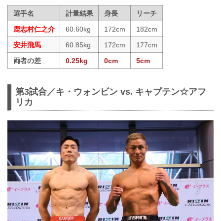
選手名
計量結果
身長
リーチ
鹿志村仁之介
60.60kg
172cm
182cm
安井飛馬
60.85kg
172cm
177cm
両者の差
0.25kg
0cm
5cm
第3試合／キ・ウォンビン vs. キャプテン☆アフ
リカ