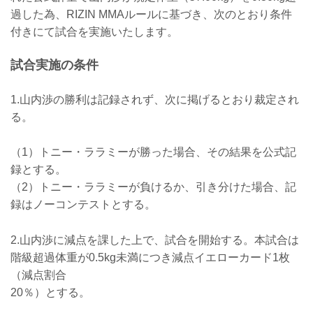
ケラモフがウィルス性胃腸炎のためドク
過した為、RIZIN MMAルールに基づき、次のとおり条件
ターストップ
ヴガール・ケラモフがウィルス性胃腸炎
付きにて試合を実施いたします。
と診断されドクターストップとなりまし
た。よって、ヴガール・ケラモフ vs. 松
試合実施の条件
嶋こよみの試合は中止となります。
この試合をご期待いただいたファンの
方々には謹ん...
1.山内渉の勝利は記録されず、次に掲げるとおり裁定され
る。
（1）トニー・ララミーが勝った場合、その結果を公式記
録とする。
（2）トニー・ララミーが負けるか、引き分けた場合、記
録はノーコンテストとする。
2.山内渉に減点を課した上で、試合を開始する。本試合は
階級超過体重が0.5kg未満につき減点イエローカード1枚
（減点割合
20％）とする。