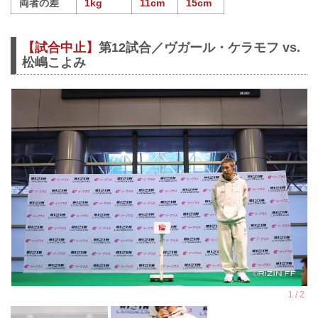
両者の差
1kg
11cm
15cm
【試合中止】
第12試合／ヴガール・ケラモフ vs.
松嶋こよみ