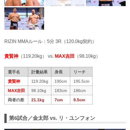
RIZIN MMAルール：5分 3R（120.0kg契約）
貴賢神
（119.20kg） vs.
MAX吉田
（98.10kg）
選手名
計量結果
身長
リーチ
貴賢神
119.20kg
190cm
195.5cm
MAX吉田
98.10kg
183cm
186cm
両者の差
21.1kg
7cm
9.5cm
第6試合／金太郎 vs. リ・ユンフォン