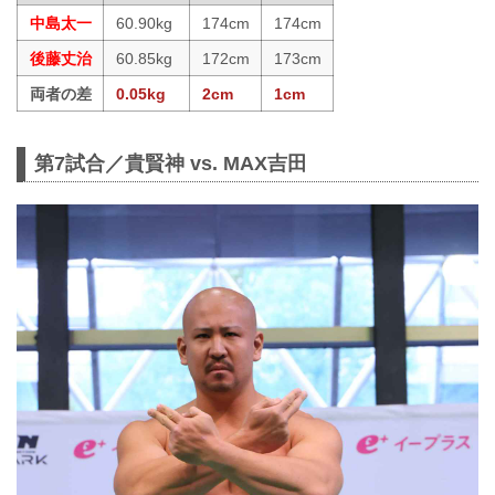
中島太一
60.90kg
174cm
174cm
後藤丈治
60.85kg
172cm
173cm
両者の差
0.05kg
2cm
1cm
第7試合／貴賢神 vs. MAX吉田