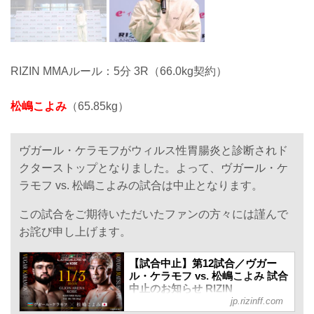
RIZIN MMAルール：5分 3R（66.0kg契約）
松嶋こよみ
（65.85kg）
ヴガール・ケラモフがウィルス性胃腸炎と診断されド
クターストップとなりました。よって、ヴガール・ケ
ラモフ vs. 松嶋こよみの試合は中止となります。
この試合をご期待いただいたファンの方々には謹んで
お詫び申し上げます。
【試合中止】第12試合／ヴガー
ル・ケラモフ vs. 松嶋こよみ 試合
中止のお知らせ RIZIN
jp.rizinff.com
LANDMARK 12 in KOBE - RIZIN
FIGHTING FEDERATION オフィ