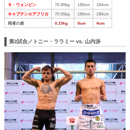
キ・ウォンビン
70.80kg
180cm
184cm
キャプテン☆アフリカ
70.95kg
180cm
180cm
両者の差
0.15kg
0cm
4cm
第2試合／トニー・ララミー vs. 山内渉