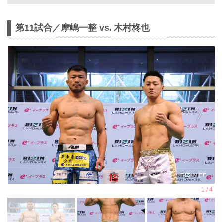
シャルサイト
11月3日（月・祝）GLION ARENA
第11試合／摩嶋一整 vs. 木村柊也
KOBEにて開催されるRIZIN
LANDMARK 12 in KOBEの第12試合／
ヴガール・ケラモフ vs. 松嶋こよみ
は、ケラモフのドクターストップのた
め試合中止となりましたのでお知らせ
いたします。
ケラモフがウィルス性胃腸炎のためド
クターストップ
ヴガール・ケラモフがウィルス性胃腸
炎と診断されドクターストップとなり
ました。よって、ヴガール・ケラモフ
vs. 松嶋こよみの試合は中止となりま
す。
この試合をご期待いただいたファンの
方々には謹ん...