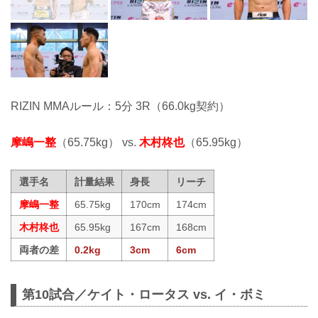
RIZIN MMAルール：5分 3R（66.0kg契約）
摩嶋一整
（65.75kg） vs.
木村柊也
（65.95kg）
選手名
計量結果
身長
リーチ
摩嶋一整
65.75kg
170cm
174cm
木村柊也
65.95kg
167cm
168cm
両者の差
0.2kg
3cm
6cm
第10試合／ケイト・ロータス vs. イ・ボミ