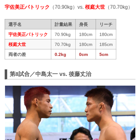
宇佐美正パトリック
（70.90kg）vs.
桜庭大世
（70.70kg）
選手名
計量結果
身長
リーチ
宇佐美正パトリック
70.90kg
180cm
180cm
桜庭大世
70.70kg
180cm
185cm
両者の差
0.2kg
0cm
5cm
第8試合／中島太一 vs. 後藤丈治