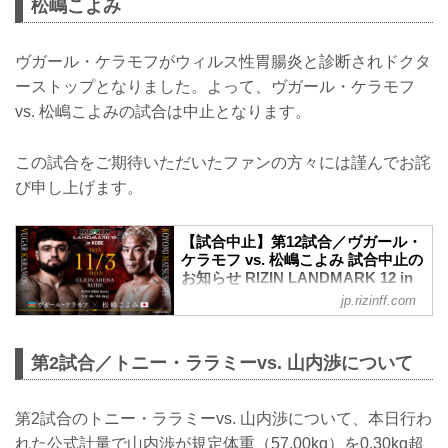
松嶋こよみ
ヴガール・ケラモフがウィルス性胃腸炎と診断されドクタ
ーストップとなりました。よって、ヴガール・ケラモフ
vs. 松嶋こよみの試合は中止となります。
この試合をご期待いただいたファンの方々には謹んでお詫
び申し上げます。
【試合中止】第12試合／ヴガール・
ケラモフ vs. 松嶋こよみ 試合中止の
お知らせ RIZIN LANDMARK 12 in
KOBE - RIZIN FIGHTING
jp.rizinff.com
FEDERATION オフィシャルサイト
11月3日（月・祝）GLION ARENA KOBE
にて開催されるRIZIN LANDMARK 12 in
第2試合／トニー・ララミーvs. 山内渉について
KOBEの第12試合／ヴガール・ケラモフ
vs. 松嶋こよみは、ケラモフのドクタース
トップのため試合中止となりましたので
第2試合のトニー・ララミーvs. 山内渉について、本日行わ
お知らせいたします。
れた公式計量で山内渉が規定体重（57.00kg）を0.30kg超