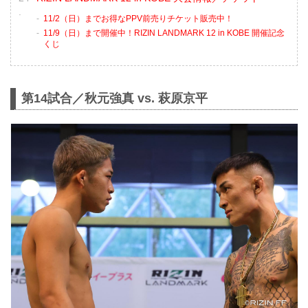
11/2（日）までお得なPPV前売りチケット販売中！
11/9（日）まで開催中！RIZIN LANDMARK 12 in KOBE 開催記念
くじ
第14試合／秋元強真 vs. 萩原京平