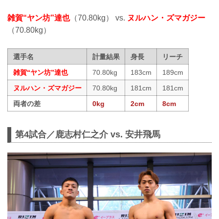
雑賀“ヤン坊”達也
（70.80kg） vs.
ヌルハン・ズマガジー
（70.80kg）
選手名
計量結果
身長
リーチ
雑賀“ヤン坊”達也
70.80kg
183cm
189cm
ヌルハン・ズマガジー
70.80kg
181cm
181cm
両者の差
0kg
2cm
8cm
第4試合／鹿志村仁之介 vs. 安井飛馬