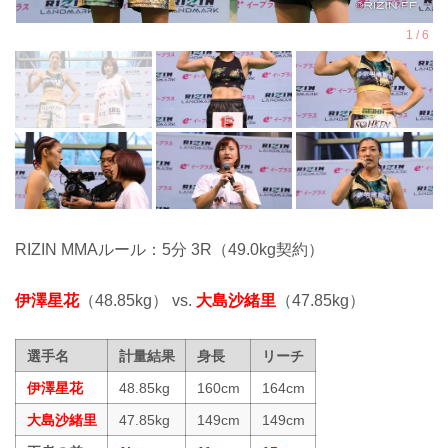
RIZIN MMAルール：5分 3R（49.0kg契約）
伊澤星花
（48.85kg） vs.
大島沙緒里
（47.85kg）
選手名
計量結果
身長
リーチ
伊澤星花
48.85kg
160cm
164cm
大島沙緒里
47.85kg
149cm
149cm