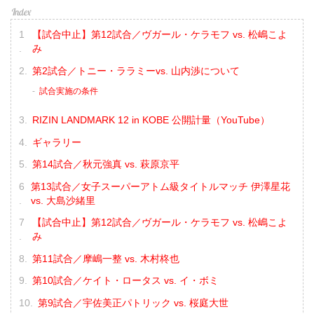
【試合中止】第12試合／ヴガール・ケラモフ vs. 松嶋こよ
み
第2試合／トニー・ララミーvs. 山内渉について
試合実施の条件
RIZIN LANDMARK 12 in KOBE 公開計量（YouTube）
ギャラリー
第14試合／秋元強真 vs. 萩原京平
第13試合／女子スーパーアトム級タイトルマッチ 伊澤星花
vs. 大島沙緒里
【試合中止】第12試合／ヴガール・ケラモフ vs. 松嶋こよ
み
第11試合／摩嶋一整 vs. 木村柊也
第10試合／ケイト・ロータス vs. イ・ボミ
第9試合／宇佐美正パトリック vs. 桜庭大世