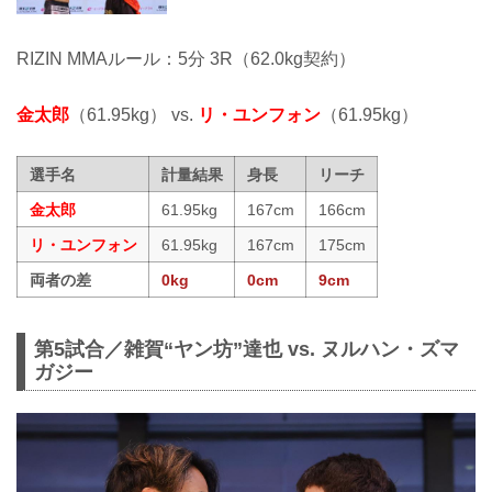
RIZIN MMAルール：5分 3R（62.0kg契約）
金太郎
（61.95kg） vs.
リ・ユンフォン
（61.95kg）
選手名
計量結果
身長
リーチ
金太郎
61.95kg
167cm
166cm
リ・ユンフォン
61.95kg
167cm
175cm
両者の差
0kg
0cm
9cm
第5試合／雑賀“ヤン坊”達也 vs. ヌルハン・ズマ
ガジー