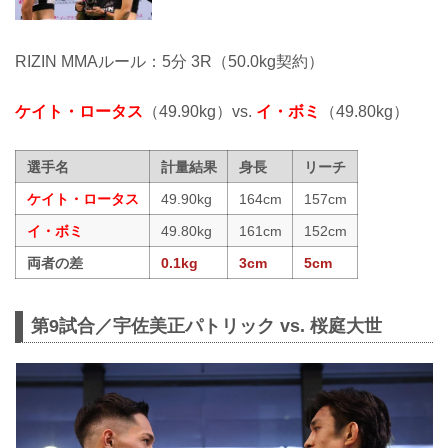
RIZIN MMAルール：5分 3R（50.0kg契約）
ケイト・ロータス
（49.90kg）vs.
イ・ボミ
（49.80kg）
選手名
計量結果
身長
リーチ
ケイト・ロータス
49.90kg
164cm
157cm
イ・ボミ
49.80kg
161cm
152cm
両者の差
0.1kg
3cm
5cm
第9試合／宇佐美正パトリック vs. 桜庭大世