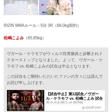
RIZIN MMAルール：5分 3R（66.0kg契約）
松嶋こよみ
（65.85kg）
ヴガール・ケラモフがウィルス性胃腸炎と診断されド
クターストップとなりました。よって、ヴガール・ケ
ラモフ vs. 松嶋こよみの試合は中止となります。
この試合をご期待いただいたファンの方々には謹んで
お詫び申し上げます。
【試合中止】第12試合／ヴガー
ル・ケラモフ vs. 松嶋こよみ 試合
中止のお知らせ RIZIN
jp.rizinff.com
LANDMARK 12 in KOBE - RIZIN
FIGHTING FEDERATION オフィ