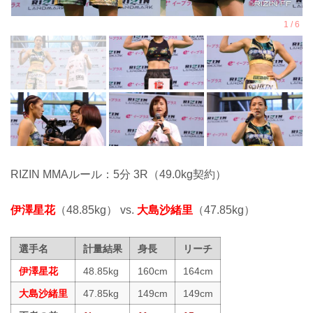
RIZIN MMAルール：5分 3R（49.0kg契約）
伊澤星花
（48.85kg） vs.
大島沙緒里
（47.85kg）
選手名
計量結果
身長
リーチ
伊澤星花
48.85kg
160cm
164cm
大島沙緒里
47.85kg
149cm
149cm