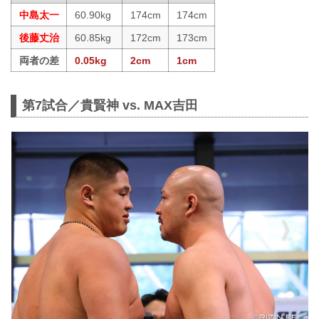
中島太一
60.90kg
174cm
174cm
後藤丈治
60.85kg
172cm
173cm
両者の差
0.05kg
2cm
1cm
第7試合／貴賢神 vs. MAX吉田