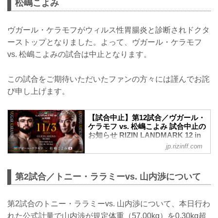
松嶋こよみ
ヴガール・ケラモフがウィルス性胃腸炎と診断されドクタ
ーストップとなりました。よって、ヴガール・ケラモフ
vs. 松嶋こよみの試合は中止となります。
この試合をご期待いただいたファンの方々には謹んでお詫
び申し上げます。
【試合中止】第12試合／ヴガール・
ケラモフ vs. 松嶋こよみ 試合中止の
お知らせ RIZIN LANDMARK 12 in
KOBE - RIZIN FIGHTING
jp.rizinff.com
FEDERATION オフィシャルサイト
11月3日（月・祝）GLION ARENA KOBE
にて開催されるRIZIN LANDMARK 12 in
第2試合／トニー・ララミーvs. 山内渉について
KOBEの第12試合／ヴガール・ケラモフ
vs. 松嶋こよみは、ケラモフのドクタース
トップのため試合中止となりましたので
第2試合のトニー・ララミーvs. 山内渉について、本日行わ
お知らせいたします。
れた公式計量で山内渉が規定体重（57.00kg）を0.30kg超