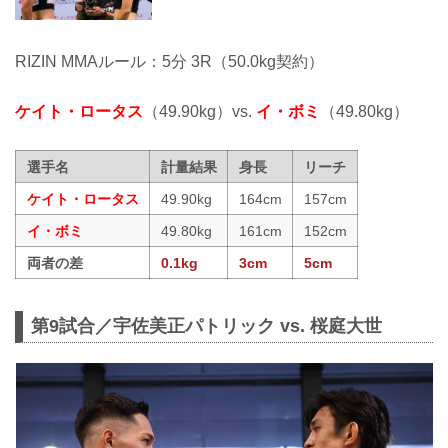
RIZIN MMAルール：5分 3R（50.0kg契約）
ケイト・ロータス
（49.90kg）vs.
イ・ボミ
（49.80kg）
選手名
計量結果
身長
リーチ
ケイト・ロータス
49.90kg
164cm
157cm
イ・ボミ
49.80kg
161cm
152cm
両者の差
0.1kg
3cm
5cm
第9試合／宇佐美正パトリック vs. 桜庭大世