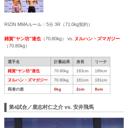
RIZIN MMAルール：5分 3R（71.0kg契約）
雑賀“ヤン坊”達也
（70.80kg） vs.
ヌルハン・ズマガジー
（70.80kg）
選手名
計量結果
身長
リーチ
雑賀“ヤン坊”達也
70.80kg
183cm
189cm
ヌルハン・ズマガジー
70.80kg
181cm
181cm
両者の差
0kg
2cm
8cm
第4試合／鹿志村仁之介 vs. 安井飛馬