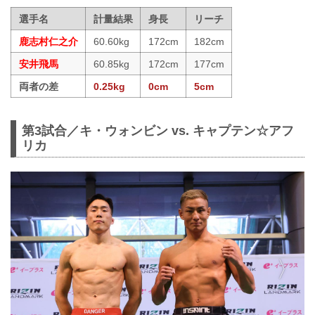
選手名
計量結果
身長
リーチ
鹿志村仁之介
60.60kg
172cm
182cm
安井飛馬
60.85kg
172cm
177cm
両者の差
0.25kg
0cm
5cm
第3試合／キ・ウォンビン vs. キャプテン☆アフ
リカ