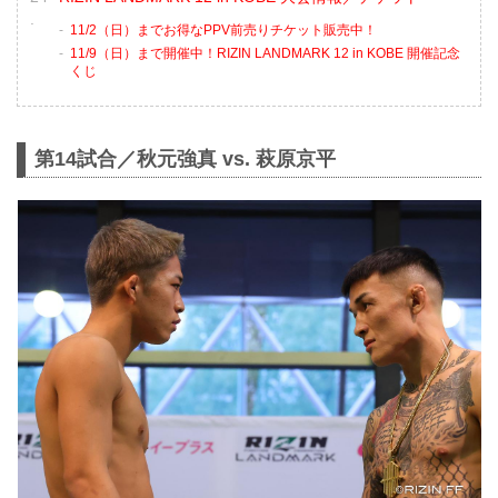
11/2（日）までお得なPPV前売りチケット販売中！
11/9（日）まで開催中！RIZIN LANDMARK 12 in KOBE 開催記念
くじ
第14試合／秋元強真 vs. 萩原京平