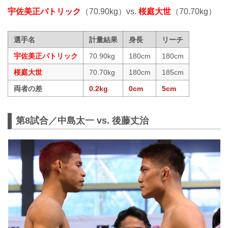
宇佐美正パトリック
（70.90kg）vs.
桜庭大世
（70.70kg）
選手名
計量結果
身長
リーチ
宇佐美正パトリック
70.90kg
180cm
180cm
桜庭大世
70.70kg
180cm
185cm
両者の差
0.2kg
0cm
5cm
第8試合／中島太一 vs. 後藤丈治