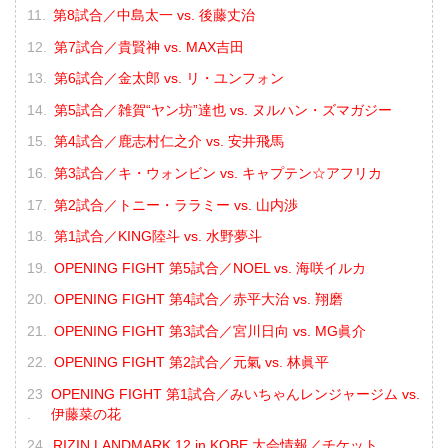
第8試合／中島太一 vs. 後藤丈治
第7試合／貴賢神 vs. MAX吉田
第6試合／金太郎 vs. リ・ユンフォン
第5試合／雑賀“ヤン坊”達也 vs. ヌルハン・ズマガジー
第4試合／鹿志村仁之介 vs. 安井飛馬
第3試合／キ・ウォンビン vs. キャプテン☆アフリカ
第2試合／トニー・ララミー vs. 山内渉
第1試合／KING陸斗 vs. 水野夢斗
OPENING FIGHT 第5試合／NOEL vs. 海咲イルカ
OPENING FIGHT 第4試合／赤平大治 vs. 翔磨
OPENING FIGHT 第3試合／宮川日向 vs. MG眞介
OPENING FIGHT 第2試合／元氣 vs. 林眞平
OPENING FIGHT 第1試合／みいちゃんレンジャージム vs.
伊藤菜の花
RIZIN LANDMARK 12 in KOBE 大会情報／チケット