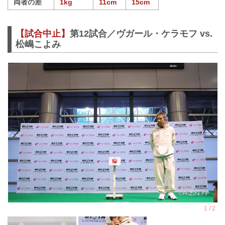
両者の差
1kg
11cm
15cm
【試合中止】
第12試合／ヴガール・ケラモフ vs.
松嶋こよみ