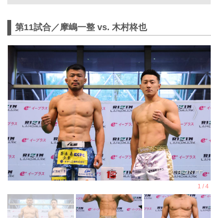
シャルサイト
11月3日（月・祝）GLION ARENA
第11試合／摩嶋一整 vs. 木村柊也
KOBEにて開催されるRIZIN
LANDMARK 12 in KOBEの第12試合／
ヴガール・ケラモフ vs. 松嶋こよみ
は、ケラモフのドクターストップのた
め試合中止となりましたのでお知らせ
いたします。
ケラモフがウィルス性胃腸炎のためド
クターストップ
ヴガール・ケラモフがウィルス性胃腸
炎と診断されドクターストップとなり
ました。よって、ヴガール・ケラモフ
vs. 松嶋こよみの試合は中止となりま
す。
この試合をご期待いただいたファンの
方々には謹ん...