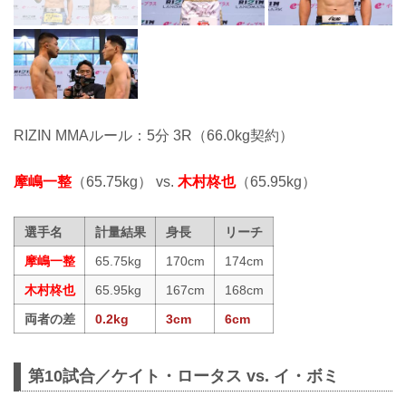
RIZIN MMAルール：5分 3R（66.0kg契約）
摩嶋一整
（65.75kg） vs.
木村柊也
（65.95kg）
選手名
計量結果
身長
リーチ
摩嶋一整
65.75kg
170cm
174cm
木村柊也
65.95kg
167cm
168cm
両者の差
0.2kg
3cm
6cm
第10試合／ケイト・ロータス vs. イ・ボミ