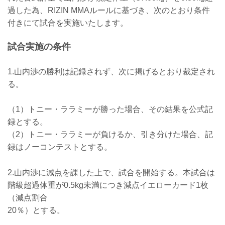
ケラモフがウィルス性胃腸炎のためドク
過した為、RIZIN MMAルールに基づき、次のとおり条件
ターストップ
ヴガール・ケラモフがウィルス性胃腸炎
付きにて試合を実施いたします。
と診断されドクターストップとなりまし
た。よって、ヴガール・ケラモフ vs. 松
試合実施の条件
嶋こよみの試合は中止となります。
この試合をご期待いただいたファンの
方々には謹ん...
1.山内渉の勝利は記録されず、次に掲げるとおり裁定され
る。
（1）トニー・ララミーが勝った場合、その結果を公式記
録とする。
（2）トニー・ララミーが負けるか、引き分けた場合、記
録はノーコンテストとする。
2.山内渉に減点を課した上で、試合を開始する。本試合は
階級超過体重が0.5kg未満につき減点イエローカード1枚
（減点割合
20％）とする。