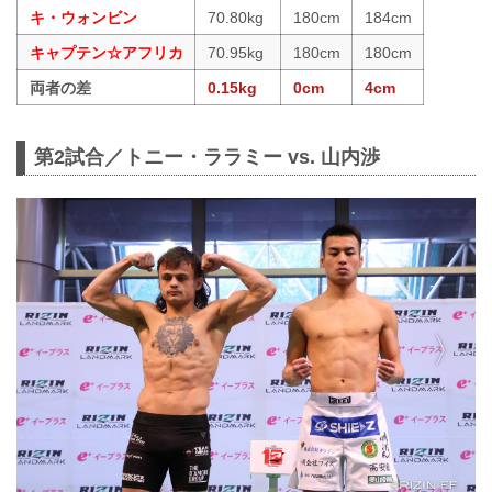
キ・ウォンビン
70.80kg
180cm
184cm
キャプテン☆アフリカ
70.95kg
180cm
180cm
両者の差
0.15kg
0cm
4cm
第2試合／トニー・ララミー vs. 山内渉