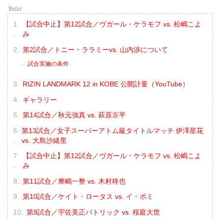
【試合中止】第12試合／ヴガール・ケラモフ vs. 松嶋こよ
み
第2試合／トニー・ララミーvs. 山内渉について
試合実施の条件
RIZIN LANDMARK 12 in KOBE 公開計量（YouTube）
ギャラリー
第14試合／秋元強真 vs. 萩原京平
第13試合／女子スーパーアトム級タイトルマッチ 伊澤星花
vs. 大島沙緒里
【試合中止】第12試合／ヴガール・ケラモフ vs. 松嶋こよ
み
第11試合／摩嶋一整 vs. 木村柊也
第10試合／ケイト・ロータス vs. イ・ボミ
第9試合／宇佐美正パトリック vs. 桜庭大世