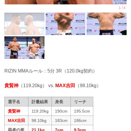
RIZIN MMAルール：5分 3R（120.0kg契約）
貴賢神
（119.20kg） vs.
MAX吉田
（98.10kg）
選手名
計量結果
身長
リーチ
貴賢神
119.20kg
190cm
195.5cm
MAX吉田
98.10kg
183cm
186cm
両者の差
21.1kg
7cm
9.5cm