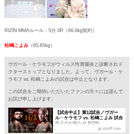
RIZIN MMAルール：5分 3R（66.0kg契約）
松嶋こよみ
（65.85kg）
ヴガール・ケラモフがウィルス性胃腸炎と診断されド
クターストップとなりました。よって、ヴガール・ケ
ラモフ vs. 松嶋こよみの試合は中止となります。
この試合をご期待いただいたファンの方々には謹んで
お詫び申し上げます。
【試合中止】第12試合／ヴガー
ル・ケラモフ vs. 松嶋こよみ 試合
中止のお知らせ RIZIN
jp.rizinff.com
LANDMARK 12 in KOBE - RIZIN
FIGHTING FEDERATION オフィ