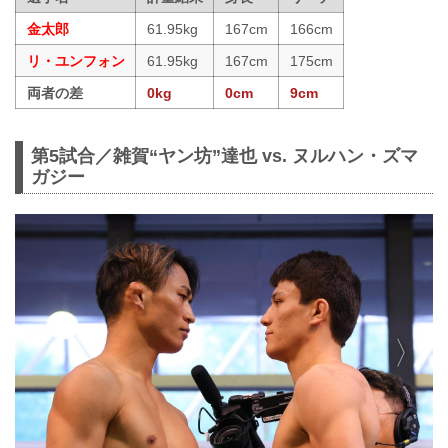
金太郎
61.95kg
167cm
166cm
リ・ユンフォン
61.95kg
167cm
175cm
両者の差
0kg
0cm
9cm
第5試合／雑賀“ヤン坊”達也 vs. ヌルハン・ズマ
ガジー