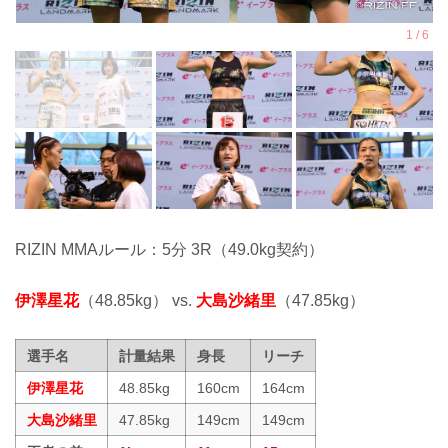
RIZIN MMAルール：5分 3R（49.0kg契約）
伊澤星花
（48.85kg） vs.
大島沙緒里
（47.85kg）
選手名
計量結果
身長
リーチ
伊澤星花
48.85kg
160cm
164cm
大島沙緒里
47.85kg
149cm
149cm