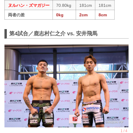
ヌルハン・ズマガジー
70.80kg
181cm
181cm
両者の差
0kg
2cm
8cm
第4試合／鹿志村仁之介 vs. 安井飛馬