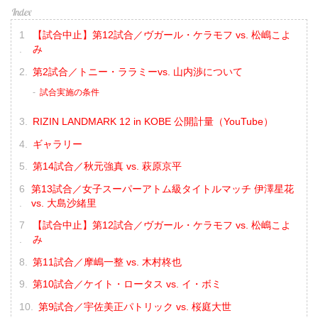
【試合中止】第12試合／ヴガール・ケラモフ vs. 松嶋こよ
み
第2試合／トニー・ララミーvs. 山内渉について
試合実施の条件
RIZIN LANDMARK 12 in KOBE 公開計量（YouTube）
ギャラリー
第14試合／秋元強真 vs. 萩原京平
第13試合／女子スーパーアトム級タイトルマッチ 伊澤星花
vs. 大島沙緒里
【試合中止】第12試合／ヴガール・ケラモフ vs. 松嶋こよ
み
第11試合／摩嶋一整 vs. 木村柊也
第10試合／ケイト・ロータス vs. イ・ボミ
第9試合／宇佐美正パトリック vs. 桜庭大世