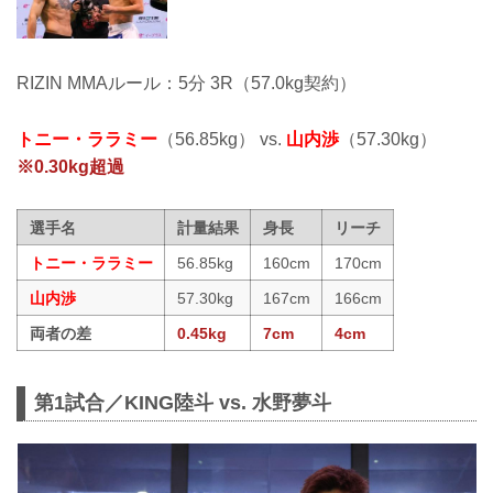
RIZIN MMAルール：5分 3R（57.0kg契約）
トニー・ララミー
（56.85kg） vs.
山内渉
（57.30kg）
※0.30kg超過
選手名
計量結果
身長
リーチ
トニー・ララミー
56.85kg
160cm
170cm
山内渉
57.30kg
167cm
166cm
両者の差
0.45kg
7cm
4cm
第1試合／KING陸斗 vs. 水野夢斗