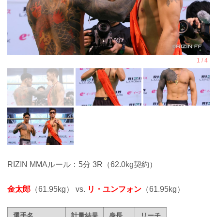
RIZIN MMAルール：5分 3R（62.0kg契約）
金太郎
（61.95kg） vs.
リ・ユンフォン
（61.95kg）
選手名
計量結果
身長
リーチ