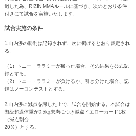
ケラモフがウィルス性胃腸炎のためドク
過した為、RIZIN MMAルールに基づき、次のとおり条件
ターストップ
ヴガール・ケラモフがウィルス性胃腸炎
付きにて試合を実施いたします。
と診断されドクターストップとなりまし
た。よって、ヴガール・ケラモフ vs. 松
試合実施の条件
嶋こよみの試合は中止となります。
この試合をご期待いただいたファンの
方々には謹ん...
1.山内渉の勝利は記録されず、次に掲げるとおり裁定され
る。
（1）トニー・ララミーが勝った場合、その結果を公式記
録とする。
（2）トニー・ララミーが負けるか、引き分けた場合、記
録はノーコンテストとする。
2.山内渉に減点を課した上で、試合を開始する。本試合は
階級超過体重が0.5kg未満につき減点イエローカード1枚
（減点割合
20％）とする。