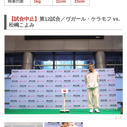
両者の差
1kg
11cm
15cm
【試合中止】
第12試合／ヴガール・ケラモフ vs.
松嶋こよみ