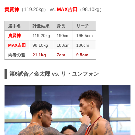
貴賢神
（119.20kg） vs.
MAX吉田
（98.10kg）
選手名
計量結果
身長
リーチ
貴賢神
119.20kg
190cm
195.5cm
MAX吉田
98.10kg
183cm
186cm
両者の差
21.1kg
7cm
9.5cm
第6試合／金太郎 vs. リ・ユンフォン