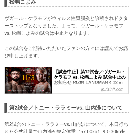
松嶋こよみ
ヴガール・ケラモフがウィルス性胃腸炎と診断されドクタ
ーストップとなりました。よって、ヴガール・ケラモフ
vs. 松嶋こよみの試合は中止となります。
この試合をご期待いただいたファンの方々には謹んでお詫
び申し上げます。
【試合中止】第12試合／ヴガール・
ケラモフ vs. 松嶋こよみ 試合中止の
お知らせ RIZIN LANDMARK 12 in
KOBE - RIZIN FIGHTING
jp.rizinff.com
FEDERATION オフィシャルサイト
11月3日（月・祝）GLION ARENA KOBE
にて開催されるRIZIN LANDMARK 12 in
第2試合／トニー・ララミーvs. 山内渉について
KOBEの第12試合／ヴガール・ケラモフ
vs. 松嶋こよみは、ケラモフのドクタース
トップのため試合中止となりましたので
第2試合のトニー・ララミーvs. 山内渉について、本日行わ
お知らせいたします。
れた公式計量で山内渉が規定体重（57.00kg）を0.30kg超