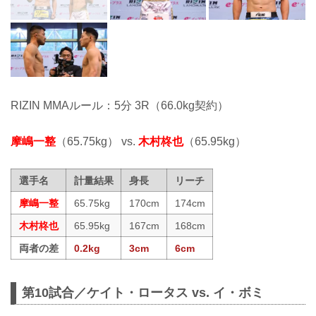
RIZIN MMAルール：5分 3R（66.0kg契約）
摩嶋一整
（65.75kg） vs.
木村柊也
（65.95kg）
選手名
計量結果
身長
リーチ
摩嶋一整
65.75kg
170cm
174cm
木村柊也
65.95kg
167cm
168cm
両者の差
0.2kg
3cm
6cm
第10試合／ケイト・ロータス vs. イ・ボミ