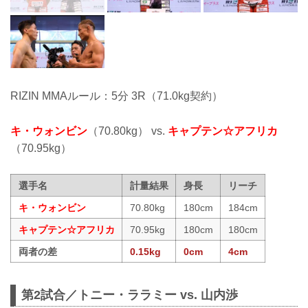
RIZIN MMAルール：5分 3R（71.0kg契約）
キ・ウォンビン
（70.80kg） vs.
キャプテン☆アフリカ
（70.95kg）
選手名
計量結果
身長
リーチ
キ・ウォンビン
70.80kg
180cm
184cm
キャプテン☆アフリカ
70.95kg
180cm
180cm
両者の差
0.15kg
0cm
4cm
第2試合／トニー・ララミー vs. 山内渉