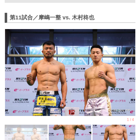
シャルサイト
11月3日（月・祝）GLION ARENA
第11試合／摩嶋一整 vs. 木村柊也
KOBEにて開催されるRIZIN
LANDMARK 12 in KOBEの第12試合／
ヴガール・ケラモフ vs. 松嶋こよみ
は、ケラモフのドクターストップのた
め試合中止となりましたのでお知らせ
いたします。
ケラモフがウィルス性胃腸炎のためド
クターストップ
ヴガール・ケラモフがウィルス性胃腸
炎と診断されドクターストップとなり
ました。よって、ヴガール・ケラモフ
vs. 松嶋こよみの試合は中止となりま
す。
この試合をご期待いただいたファンの
方々には謹ん...