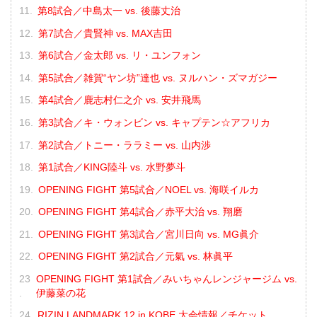
第8試合／中島太一 vs. 後藤丈治
第7試合／貴賢神 vs. MAX吉田
第6試合／金太郎 vs. リ・ユンフォン
第5試合／雑賀“ヤン坊”達也 vs. ヌルハン・ズマガジー
第4試合／鹿志村仁之介 vs. 安井飛馬
第3試合／キ・ウォンビン vs. キャプテン☆アフリカ
第2試合／トニー・ララミー vs. 山内渉
第1試合／KING陸斗 vs. 水野夢斗
OPENING FIGHT 第5試合／NOEL vs. 海咲イルカ
OPENING FIGHT 第4試合／赤平大治 vs. 翔磨
OPENING FIGHT 第3試合／宮川日向 vs. MG眞介
OPENING FIGHT 第2試合／元氣 vs. 林眞平
OPENING FIGHT 第1試合／みいちゃんレンジャージム vs.
伊藤菜の花
RIZIN LANDMARK 12 in KOBE 大会情報／チケット