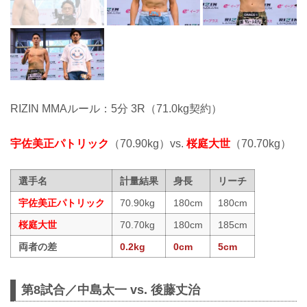
RIZIN MMAルール：5分 3R（71.0kg契約）
宇佐美正パトリック
（70.90kg）vs.
桜庭大世
（70.70kg）
選手名
計量結果
身長
リーチ
宇佐美正パトリック
70.90kg
180cm
180cm
桜庭大世
70.70kg
180cm
185cm
両者の差
0.2kg
0cm
5cm
第8試合／中島太一 vs. 後藤丈治