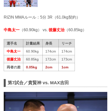
RIZIN MMAルール：5分 3R（61.0kg契約）
中島太一
（60.90kg） vs.
後藤丈治
（60.85kg）
選手名
計量結果
身長
リーチ
中島太一
60.90kg
174cm
174cm
後藤丈治
60.85kg
172cm
173cm
両者の差
0.05kg
2cm
1cm
第7試合／貴賢神 vs. MAX吉田