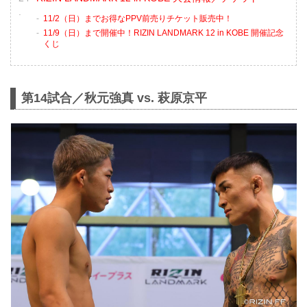
11/2（日）までお得なPPV前売りチケット販売中！
11/9（日）まで開催中！RIZIN LANDMARK 12 in KOBE 開催記念
くじ
第14試合／秋元強真 vs. 萩原京平