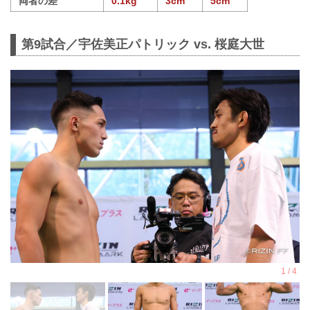
両者の差
0.1kg
3cm
5cm
第9試合／宇佐美正パトリック vs. 桜庭大世