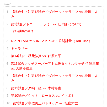
【試合中止】第12試合／ヴガール・ケラモフ vs. 松嶋こよ
み
第2試合／トニー・ララミーvs. 山内渉について
試合実施の条件
RIZIN LANDMARK 12 in KOBE 公開計量（YouTube）
ギャラリー
第14試合／秋元強真 vs. 萩原京平
第13試合／女子スーパーアトム級タイトルマッチ 伊澤星花
vs. 大島沙緒里
【試合中止】第12試合／ヴガール・ケラモフ vs. 松嶋こよ
み
第11試合／摩嶋一整 vs. 木村柊也
第10試合／ケイト・ロータス vs. イ・ボミ
第9試合／宇佐美正パトリック vs. 桜庭大世