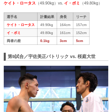
ケイト・ロータス
（49.90kg）vs.
イ・ボミ
（49.80kg）
選手名
計量結果
身長
リーチ
ケイト・ロータス
49.90kg
164cm
157cm
イ・ボミ
49.80kg
161cm
152cm
両者の差
0.1kg
3cm
5cm
第9試合／宇佐美正パトリック vs. 桜庭大世