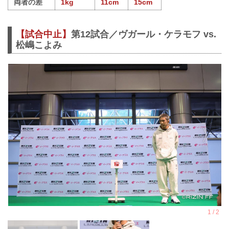
両者の差
1kg
11cm
15cm
【試合中止】
第12試合／ヴガール・ケラモフ vs.
松嶋こよみ