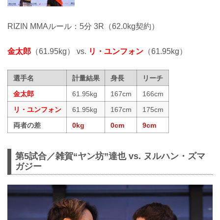
RIZIN MMAルール：5分 3R（62.0kg契約）
金太郎
（61.95kg） vs.
リ・ユンフォン
（61.95kg）
選手名
計量結果
身長
リーチ
金太郎
61.95kg
167cm
166cm
リ・ユンフォン
61.95kg
167cm
175cm
両者の差
0kg
0cm
9cm
第5試合／雑賀“ヤン坊”達也 vs. ヌルハン・ズマ
ガジー