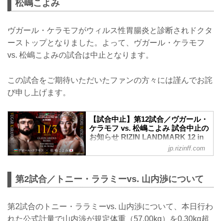
松嶋こよみ
ヴガール・ケラモフがウィルス性胃腸炎と診断されドクタ
ーストップとなりました。よって、ヴガール・ケラモフ
vs. 松嶋こよみの試合は中止となります。
この試合をご期待いただいたファンの方々には謹んでお詫
び申し上げます。
【試合中止】第12試合／ヴガール・
ケラモフ vs. 松嶋こよみ 試合中止の
お知らせ RIZIN LANDMARK 12 in
KOBE - RIZIN FIGHTING
jp.rizinff.com
FEDERATION オフィシャルサイト
11月3日（月・祝）GLION ARENA KOBE
にて開催されるRIZIN LANDMARK 12 in
第2試合／トニー・ララミーvs. 山内渉について
KOBEの第12試合／ヴガール・ケラモフ
vs. 松嶋こよみは、ケラモフのドクタース
トップのため試合中止となりましたので
第2試合のトニー・ララミーvs. 山内渉について、本日行わ
お知らせいたします。
れた公式計量で山内渉が規定体重（57.00kg）を0.30kg超