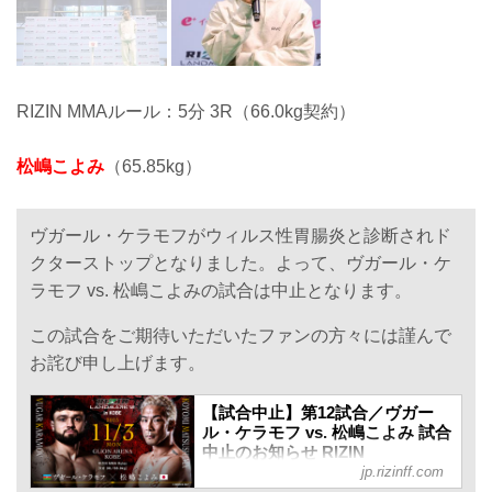
RIZIN MMAルール：5分 3R（66.0kg契約）
松嶋こよみ
（65.85kg）
ヴガール・ケラモフがウィルス性胃腸炎と診断されド
クターストップとなりました。よって、ヴガール・ケ
ラモフ vs. 松嶋こよみの試合は中止となります。
この試合をご期待いただいたファンの方々には謹んで
お詫び申し上げます。
【試合中止】第12試合／ヴガー
ル・ケラモフ vs. 松嶋こよみ 試合
中止のお知らせ RIZIN
jp.rizinff.com
LANDMARK 12 in KOBE - RIZIN
FIGHTING FEDERATION オフィ