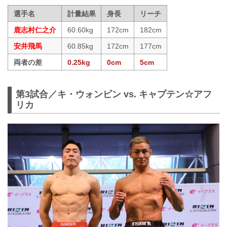
選手名
計量結果
身長
リーチ
鹿志村仁之介
60.60kg
172cm
182cm
安井飛馬
60.85kg
172cm
177cm
両者の差
0.25kg
0cm
5cm
第3試合／キ・ウォンビン vs. キャプテン☆アフ
リカ