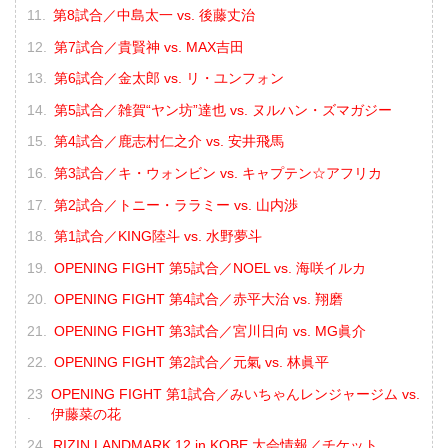
第8試合／中島太一 vs. 後藤丈治
第7試合／貴賢神 vs. MAX吉田
第6試合／金太郎 vs. リ・ユンフォン
第5試合／雑賀“ヤン坊”達也 vs. ヌルハン・ズマガジー
第4試合／鹿志村仁之介 vs. 安井飛馬
第3試合／キ・ウォンビン vs. キャプテン☆アフリカ
第2試合／トニー・ララミー vs. 山内渉
第1試合／KING陸斗 vs. 水野夢斗
OPENING FIGHT 第5試合／NOEL vs. 海咲イルカ
OPENING FIGHT 第4試合／赤平大治 vs. 翔磨
OPENING FIGHT 第3試合／宮川日向 vs. MG眞介
OPENING FIGHT 第2試合／元氣 vs. 林眞平
OPENING FIGHT 第1試合／みいちゃんレンジャージム vs.
伊藤菜の花
RIZIN LANDMARK 12 in KOBE 大会情報／チケット