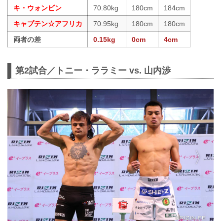
キ・ウォンビン
70.80kg
180cm
184cm
キャプテン☆アフリカ
70.95kg
180cm
180cm
両者の差
0.15kg
0cm
4cm
第2試合／トニー・ララミー vs. 山内渉