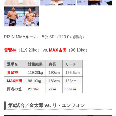
RIZIN MMAルール：5分 3R（120.0kg契約）
貴賢神
（119.20kg） vs.
MAX吉田
（98.10kg）
選手名
計量結果
身長
リーチ
貴賢神
119.20kg
190cm
195.5cm
MAX吉田
98.10kg
183cm
186cm
両者の差
21.1kg
7cm
9.5cm
第6試合／金太郎 vs. リ・ユンフォン