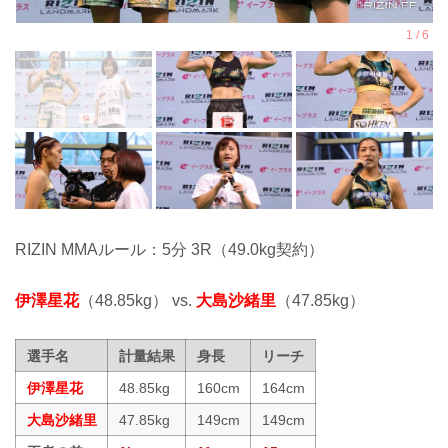
RIZIN MMAルール：5分 3R（49.0kg契約）
伊澤星花
（48.85kg） vs.
大島沙緒里
（47.85kg）
選手名
計量結果
身長
リーチ
伊澤星花
48.85kg
160cm
164cm
大島沙緒里
47.85kg
149cm
149cm