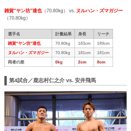
雑賀“ヤン坊”達也
（70.80kg） vs.
ヌルハン・ズマガジー
（70.80kg）
選手名
計量結果
身長
リーチ
雑賀“ヤン坊”達也
70.80kg
183cm
189cm
ヌルハン・ズマガジー
70.80kg
181cm
181cm
両者の差
0kg
2cm
8cm
第4試合／鹿志村仁之介 vs. 安井飛馬