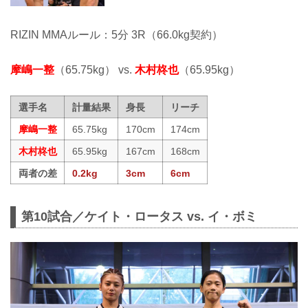
RIZIN MMAルール：5分 3R（66.0kg契約）
摩嶋一整
（65.75kg） vs.
木村柊也
（65.95kg）
選手名
計量結果
身長
リーチ
摩嶋一整
65.75kg
170cm
174cm
木村柊也
65.95kg
167cm
168cm
両者の差
0.2kg
3cm
6cm
第10試合／ケイト・ロータス vs. イ・ボミ