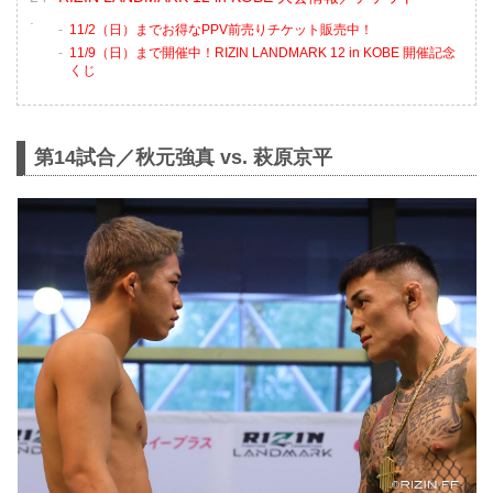
11/2（日）までお得なPPV前売りチケット販売中！
11/9（日）まで開催中！RIZIN LANDMARK 12 in KOBE 開催記念
くじ
第14試合／秋元強真 vs. 萩原京平