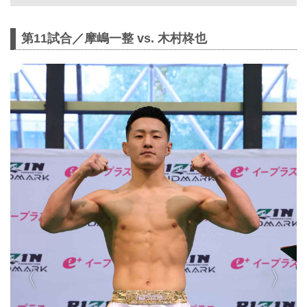
シャルサイト
11月3日（月・祝）GLION ARENA
第11試合／摩嶋一整 vs. 木村柊也
KOBEにて開催されるRIZIN
LANDMARK 12 in KOBEの第12試合／
ヴガール・ケラモフ vs. 松嶋こよみ
は、ケラモフのドクターストップのた
め試合中止となりましたのでお知らせ
いたします。
ケラモフがウィルス性胃腸炎のためド
クターストップ
ヴガール・ケラモフがウィルス性胃腸
炎と診断されドクターストップとなり
ました。よって、ヴガール・ケラモフ
vs. 松嶋こよみの試合は中止となりま
す。
この試合をご期待いただいたファンの
方々には謹ん...