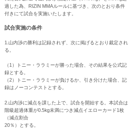
ケラモフがウィルス性胃腸炎のためドク
過した為、RIZIN MMAルールに基づき、次のとおり条件
ターストップ
ヴガール・ケラモフがウィルス性胃腸炎
付きにて試合を実施いたします。
と診断されドクターストップとなりまし
た。よって、ヴガール・ケラモフ vs. 松
試合実施の条件
嶋こよみの試合は中止となります。
この試合をご期待いただいたファンの
方々には謹ん...
1.山内渉の勝利は記録されず、次に掲げるとおり裁定され
る。
（1）トニー・ララミーが勝った場合、その結果を公式記
録とする。
（2）トニー・ララミーが負けるか、引き分けた場合、記
録はノーコンテストとする。
2.山内渉に減点を課した上で、試合を開始する。本試合は
階級超過体重が0.5kg未満につき減点イエローカード1枚
（減点割合
20％）とする。