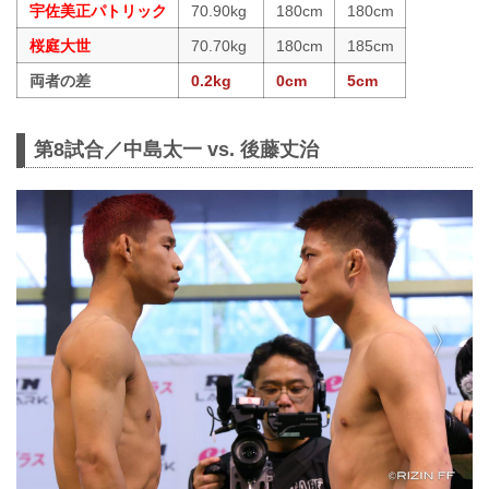
宇佐美正パトリック
70.90kg
180cm
180cm
桜庭大世
70.70kg
180cm
185cm
両者の差
0.2kg
0cm
5cm
第8試合／中島太一 vs. 後藤丈治