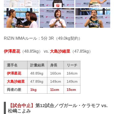
RIZIN MMAルール：5分 3R（49.0kg契約）
伊澤星花
（48.85kg） vs.
大島沙緒里
（47.85kg）
選手名
計量結果
身長
リーチ
伊澤星花
48.85kg
160cm
164cm
大島沙緒里
47.85kg
149cm
149cm
両者の差
1kg
11cm
15cm
【試合中止】
第12試合／ヴガール・ケラモフ vs.
松嶋こよみ