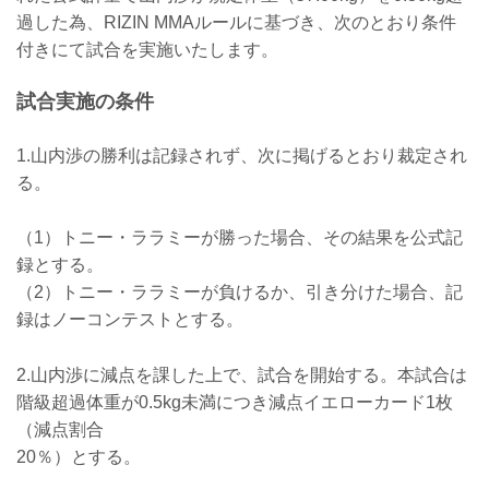
ケラモフがウィルス性胃腸炎のためドク
過した為、RIZIN MMAルールに基づき、次のとおり条件
ターストップ
ヴガール・ケラモフがウィルス性胃腸炎
付きにて試合を実施いたします。
と診断されドクターストップとなりまし
た。よって、ヴガール・ケラモフ vs. 松
試合実施の条件
嶋こよみの試合は中止となります。
この試合をご期待いただいたファンの
方々には謹ん...
1.山内渉の勝利は記録されず、次に掲げるとおり裁定され
る。
（1）トニー・ララミーが勝った場合、その結果を公式記
録とする。
（2）トニー・ララミーが負けるか、引き分けた場合、記
録はノーコンテストとする。
2.山内渉に減点を課した上で、試合を開始する。本試合は
階級超過体重が0.5kg未満につき減点イエローカード1枚
（減点割合
20％）とする。