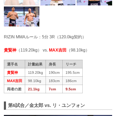
RIZIN MMAルール：5分 3R（120.0kg契約）
貴賢神
（119.20kg） vs.
MAX吉田
（98.10kg）
選手名
計量結果
身長
リーチ
貴賢神
119.20kg
190cm
195.5cm
MAX吉田
98.10kg
183cm
186cm
両者の差
21.1kg
7cm
9.5cm
第6試合／金太郎 vs. リ・ユンフォン