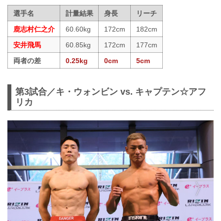
選手名
計量結果
身長
リーチ
鹿志村仁之介
60.60kg
172cm
182cm
安井飛馬
60.85kg
172cm
177cm
両者の差
0.25kg
0cm
5cm
第3試合／キ・ウォンビン vs. キャプテン☆アフ
リカ