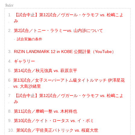
【試合中止】第12試合／ヴガール・ケラモフ vs. 松嶋こよ
み
第2試合／トニー・ララミーvs. 山内渉について
試合実施の条件
RIZIN LANDMARK 12 in KOBE 公開計量（YouTube）
ギャラリー
第14試合／秋元強真 vs. 萩原京平
第13試合／女子スーパーアトム級タイトルマッチ 伊澤星花
vs. 大島沙緒里
【試合中止】第12試合／ヴガール・ケラモフ vs. 松嶋こよ
み
第11試合／摩嶋一整 vs. 木村柊也
第10試合／ケイト・ロータス vs. イ・ボミ
第9試合／宇佐美正パトリック vs. 桜庭大世