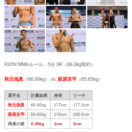
RIZIN MMAルール：5分 3R（66.0kg契約）
秋元強真
（66.00kg） vs.
萩原京平
（65.65kg）
選手名
計量結果
身長
リーチ
秋元強真
66.00kg
177cm
177.5cm
萩原京平
65.65kg
178cm
180.5cm
両者の差
0.35kg
1cm
3cm