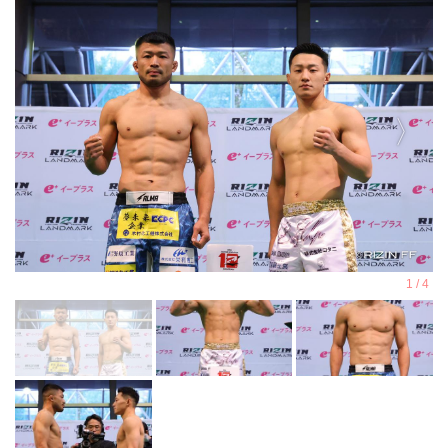
ヴガール・ケラモフ vs. 松嶋こよみ
は、ケラモフのドクターストップのた
め試合中止となりましたのでお知らせ
いたします。
ケラモフがウィルス性胃腸炎のためド
クターストップ
ヴガール・ケラモフがウィルス性胃腸
炎と診断されドクターストップとなり
ました。よって、ヴガール・ケラモフ
vs. 松嶋こよみの試合は中止となりま
す。
この試合をご期待いただいたファンの
方々には謹ん...