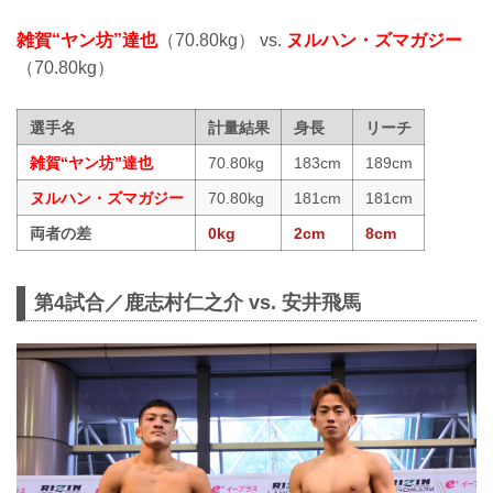
雑賀“ヤン坊”達也
（70.80kg） vs.
ヌルハン・ズマガジー
（70.80kg）
選手名
計量結果
身長
リーチ
雑賀“ヤン坊”達也
70.80kg
183cm
189cm
ヌルハン・ズマガジー
70.80kg
181cm
181cm
両者の差
0kg
2cm
8cm
第4試合／鹿志村仁之介 vs. 安井飛馬