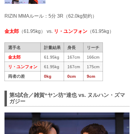
RIZIN MMAルール：5分 3R（62.0kg契約）
金太郎
（61.95kg） vs.
リ・ユンフォン
（61.95kg）
選手名
計量結果
身長
リーチ
金太郎
61.95kg
167cm
166cm
リ・ユンフォン
61.95kg
167cm
175cm
両者の差
0kg
0cm
9cm
第5試合／雑賀“ヤン坊”達也 vs. ヌルハン・ズマ
ガジー