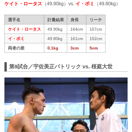
ケイト・ロータス
（49.90kg）vs.
イ・ボミ
（49.80kg）
選手名
計量結果
身長
リーチ
ケイト・ロータス
49.90kg
164cm
157cm
イ・ボミ
49.80kg
161cm
152cm
両者の差
0.1kg
3cm
5cm
第9試合／宇佐美正パトリック vs. 桜庭大世