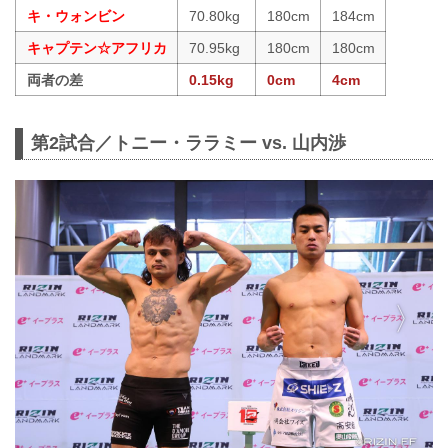
キ・ウォンビン
70.80kg
180cm
184cm
キャプテン☆アフリカ
70.95kg
180cm
180cm
両者の差
0.15kg
0cm
4cm
第2試合／トニー・ララミー vs. 山内渉