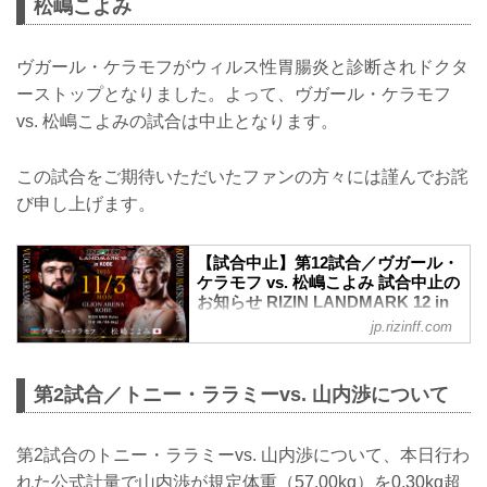
松嶋こよみ
ヴガール・ケラモフがウィルス性胃腸炎と診断されドクタ
ーストップとなりました。よって、ヴガール・ケラモフ
vs. 松嶋こよみの試合は中止となります。
この試合をご期待いただいたファンの方々には謹んでお詫
び申し上げます。
【試合中止】第12試合／ヴガール・
ケラモフ vs. 松嶋こよみ 試合中止の
お知らせ RIZIN LANDMARK 12 in
KOBE - RIZIN FIGHTING
jp.rizinff.com
FEDERATION オフィシャルサイト
11月3日（月・祝）GLION ARENA KOBE
にて開催されるRIZIN LANDMARK 12 in
第2試合／トニー・ララミーvs. 山内渉について
KOBEの第12試合／ヴガール・ケラモフ
vs. 松嶋こよみは、ケラモフのドクタース
トップのため試合中止となりましたので
第2試合のトニー・ララミーvs. 山内渉について、本日行わ
お知らせいたします。
れた公式計量で山内渉が規定体重（57.00kg）を0.30kg超