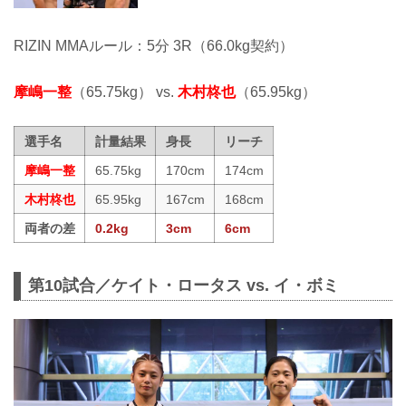
RIZIN MMAルール：5分 3R（66.0kg契約）
摩嶋一整
（65.75kg） vs.
木村柊也
（65.95kg）
選手名
計量結果
身長
リーチ
摩嶋一整
65.75kg
170cm
174cm
木村柊也
65.95kg
167cm
168cm
両者の差
0.2kg
3cm
6cm
第10試合／ケイト・ロータス vs. イ・ボミ