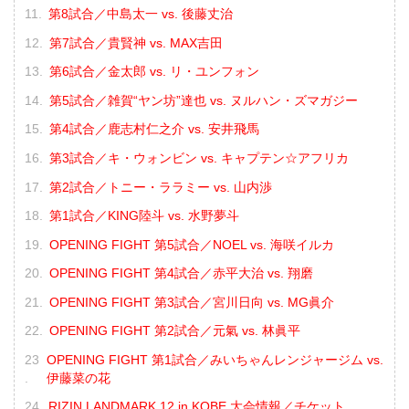
第8試合／中島太一 vs. 後藤丈治
第7試合／貴賢神 vs. MAX吉田
第6試合／金太郎 vs. リ・ユンフォン
第5試合／雑賀“ヤン坊”達也 vs. ヌルハン・ズマガジー
第4試合／鹿志村仁之介 vs. 安井飛馬
第3試合／キ・ウォンビン vs. キャプテン☆アフリカ
第2試合／トニー・ララミー vs. 山内渉
第1試合／KING陸斗 vs. 水野夢斗
OPENING FIGHT 第5試合／NOEL vs. 海咲イルカ
OPENING FIGHT 第4試合／赤平大治 vs. 翔磨
OPENING FIGHT 第3試合／宮川日向 vs. MG眞介
OPENING FIGHT 第2試合／元氣 vs. 林眞平
OPENING FIGHT 第1試合／みいちゃんレンジャージム vs.
伊藤菜の花
RIZIN LANDMARK 12 in KOBE 大会情報／チケット