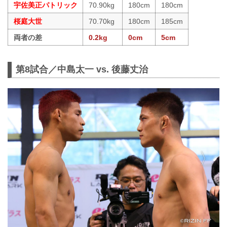
宇佐美正パトリック
70.90kg
180cm
180cm
桜庭大世
70.70kg
180cm
185cm
両者の差
0.2kg
0cm
5cm
第8試合／中島太一 vs. 後藤丈治