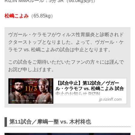
RIZIN MMAルール：5分 3R（66.0kg契約）
松嶋こよみ
（65.85kg）
ヴガール・ケラモフがウィルス性胃腸炎と診断されド
クターストップとなりました。よって、ヴガール・ケ
ラモフ vs. 松嶋こよみの試合は中止となります。
この試合をご期待いただいたファンの方々には謹んで
お詫び申し上げます。
【試合中止】第12試合／ヴガー
ル・ケラモフ vs. 松嶋こよみ 試合
中止のお知らせ RIZIN
jp.rizinff.com
LANDMARK 12 in KOBE - RIZIN
FIGHTING FEDERATION オフィ
シャルサイト
11月3日（月・祝）GLION ARENA
第11試合／摩嶋一整 vs. 木村柊也
KOBEにて開催されるRIZIN
LANDMARK 12 in KOBEの第12試合／