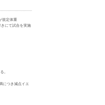
ップ
れドクターストップ
 松嶋こよみの試合は
が規定体重
..
条件付きにて試合を実施
する。
未満につき減点イエ