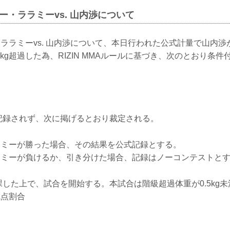
でお知らせいたします。
ー・ララミーvs. 山内渉について
ケラモフがウィルス性胃腸炎のためドクタースト
ヴガール・ケラモフがウィルス性胃腸炎と診断さ
となりました。よって、ヴガール・ケラモフ vs.
ララミーvs. 山内渉について、本日行われた公式計量で山内渉
中止となります。
この試合をご期待いただいたファンの方々には謹ん.
0.30kg超過した為、RIZIN MMAルールに基づき、次のとおり
は記録されず、次に掲げるとおり裁定される。
ラミーが勝った場合、その結果を公式記録とする。
ラミーが負けるか、引き分けた場合、記録はノーコンテストと
課した上で、試合を開始する。本試合は階級超過体重が0.5kg
減点割合