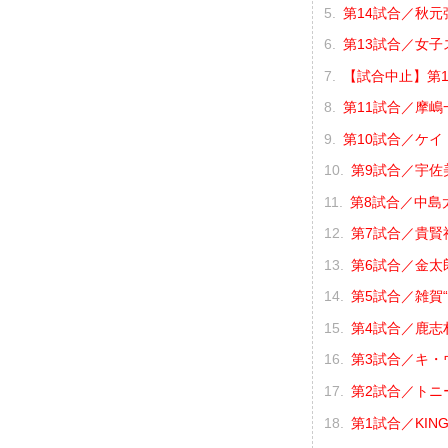
第14試合／秋元強
第13試合／女子
【試合中止】第1
第11試合／摩嶋一
第10試合／ケイト
第9試合／宇佐美
第8試合／中島太
第7試合／貴賢神 
第6試合／金太郎
第5試合／雑賀“
第4試合／鹿志村
第3試合／キ・
第2試合／トニー
第1試合／KING