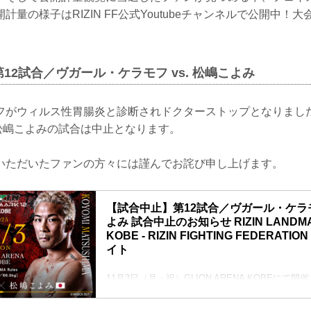
計量の様子はRIZIN FF公式Youtubeチャンネルで公開中！
第12試合／ヴガール・ケラモフ vs. 松嶋こよみ
フがウィルス性胃腸炎と診断されドクターストップとなりまし
. 松嶋こよみの試合は中止となります。
いただいたファンの方々には謹んでお詫び申し上げます。
【試合中止】第12試合／ヴガール・ケラモフ
よみ 試合中止のお知らせ RIZIN LANDMAR
KOBE - RIZIN FIGHTING FEDERAT
イト
11月3日（月・祝）GLION ARENA KOBEにて開催
LANDMARK 12 in KOBEの第12試合／ヴガール・
よみは、ケラモフのドクターストップのため試合