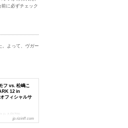
大会前に必ずチェック
た。よって、ヴガー
 vs. 松嶋こ
K 12 in
ION オフィシャルサ
されるRIZIN
jp.rizinff.com
ケラモフ vs. 松嶋こ
中止となりましたの