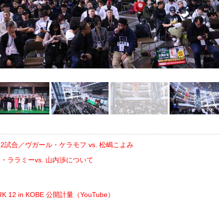
2試合／ヴガール・ケラモフ vs. 松嶋こよみ
・ララミーvs. 山内渉について
RK 12 in KOBE 公開計量（YouTube）