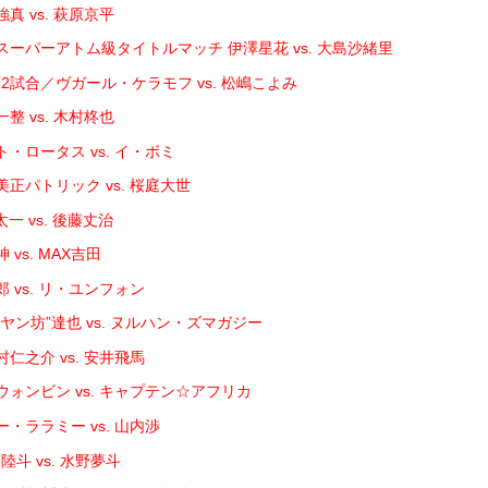
真 vs. 萩原京平
スーパーアトム級タイトルマッチ 伊澤星花 vs. 大島沙緒里
2試合／ヴガール・ケラモフ vs. 松嶋こよみ
整 vs. 木村柊也
・ロータス vs. イ・ボミ
正パトリック vs. 桜庭大世
一 vs. 後藤丈治
vs. MAX吉田
 vs. リ・ユンフォン
ヤン坊”達也 vs. ヌルハン・ズマガジー
仁之介 vs. 安井飛馬
ウォンビン vs. キャプテン☆アフリカ
・ララミー vs. 山内渉
陸斗 vs. 水野夢斗