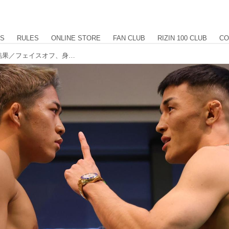
US
RULES
ONLINE STORE
FAN CLUB
RIZIN 100 CLUB
CO
RIZIN LANDMARK 12 in KOBE 計量結果／フェイスオフ、身長差、リーチ差も掲載中