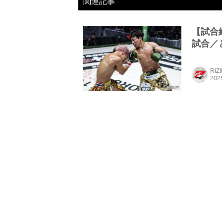
関連記事
【試合結果
試合／と
RIZ