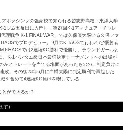
ュアボクシングの強豪校で知られる習志野高校・東洋大学
-1ジム五反田に入門し、第27回K-1アマチュア・チャレ
理戦争 K-1 FINAL WAR」では久保優太率いる久保ファ
HAOSでプロデビュー。9月のKHAOSで行われた“優勝者
M KHAOSでは2連続KO勝利で優勝し、ラウンドガールと
0日、K-1バンタム級日本最強決定トーナメントへの出場が
の左ストレートを当てる場面があったものの、判定負けに
連敗。その後23年6月に白幡太陽に判定勝利で再起した
の敗戦を含めて4連続KO負けを喫している。
すことができるか？
ます）
3R 判定（3-0）