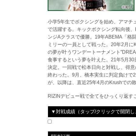
小学5年生でボクシングを始め、アマチ
で活躍する。キックボクシング転向後、K
ンジAクラスで優勝。19年ABEMA「格闘代
ミリーの一員として戦った。20年2月にK
の夢が叶うワンデートーナメント”DREA
食事するという夢を叶えた。21年5月3
決定。一回戦で松本日向と対戦し、得意
終わった。9月、橋本実生に判定負けで2
が、以降は、直近25年4月のKrushで
RIZINデビュー戦で全てをひっくり返
▼対戦成績（タップ/クリックで開閉し
2025.06.14
RIZIN LANDMARK 11 in SAPPORO
WIN
vs
としぞう