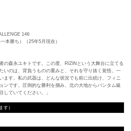
LENGE 146
 /4一本勝ち）（25年5月現在）
者の森永ユキトです。この度、RIZINという大舞台に立てる
たいのは、背負うものの重みと、それを守り抜く覚悟。一
います。私の武器は、どんな状況でも前に出続け、フィニ
ョンです。圧倒的な勝利を掴み、北の大地からバンタム級
目していてください。」
ます）
1R 0分53秒 SUB（テクニカルサブミッション：肩固め）