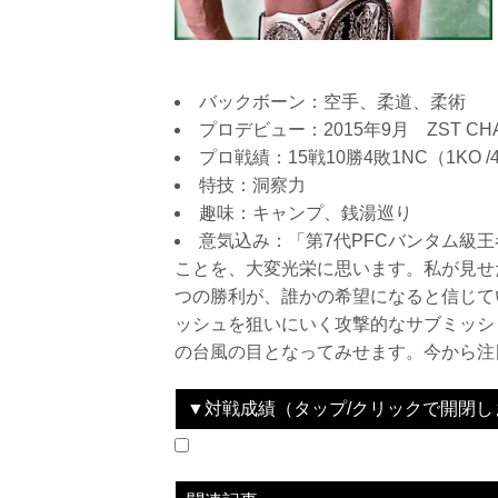
バックボーン：空手、柔道、柔術
プロデビュー：2015年9月 ZST CHAL
プロ戦績：15戦10勝4敗1NC（1KO
特技：洞察力
趣味：キャンプ、銭湯巡り
意気込み：「第7代PFCバンタム級王
ことを、大変光栄に思います。私が見せ
つの勝利が、誰かの希望になると信じて
ッシュを狙いにいく攻撃的なサブミッシ
の台風の目となってみせます。今から注
▼対戦成績（タップ/クリックで開閉し
2025.06.14
RIZIN LANDMARK 11 in SAPPORO
WIN
vs
小林大希