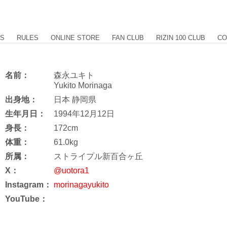
US
RULES
ONLINE STORE
FAN CLUB
RIZIN 100 CLUB
CO
名前：
森永ユキト
Yukito Morinaga
出身地：
日本 静岡県
生年月日：
1994年12月12日
身長：
172cm
体重：
61.0kg
所属：
ストライプル新百合ヶ丘
X：
@uotora1
Instagram：
morinagayukito
YouTube：