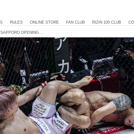
US
RULES
ONLINE STORE
FAN CLUB
RIZIN 100 CLUB
CO
【試合結果】RIZIN LANDMARK 11 in SAPPORO OPENING FIGHT 第4試合／鈴木嵐士 vs. 早坂優瑠