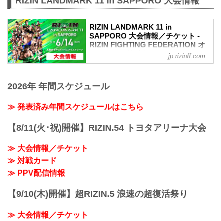
RIZIN LANDMARK 11 in SAPPORO 大会情報
RIZIN LANDMARK 11 in
SAPPORO 大会情報／チケット -
RIZIN FIGHTING FEDERATION オ
フィシャルサイト
jp.rizinff.com
MOVIE
- YouTube
2026年 年間スケジュール
youtu.be
RIZIN LANDMARK 11 in SAPPORO 大会
概要
≫ 発表済み年間スケジュールはこちら
開催日時
2025年6月14日（土）12:00開場 / 14:00開
【8/11(火･祝)開催】RIZIN.54 トヨタアリーナ大会
始
※オープニングファイトは12:30開始予定
≫ 大会情報／チケット
終了予定時間
≫ 対戦カード
19:00〜20:00頃
※試合内容、イベント進行によって終了
≫ PPV配信情報
予定時間が前後することがありますので
ご了承ください。
【9/10(木)開催】超RIZIN.5 浪速の超復活祭り
会場
真駒内セキスイハイムアイスアリーナ
≫ 大会情報／チケット
札幌市営地下鉄南北線「真駒内」駅 徒歩