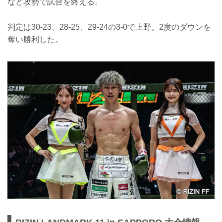
など攻勢で試合を終える。
判定は30-23、28-25、29-24の3-0で上野。2度のダウンを
奪い勝利した。