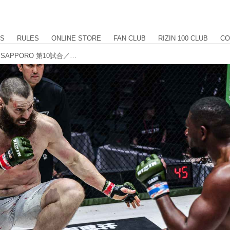
US
RULES
ONLINE STORE
FAN CLUB
RIZIN 100 CLUB
CO
【試合結果】RIZIN LANDMARK 11 in SAPPORO 第10試合／アレクサンダー・ソルダトキン vs. プリンス・アウンアラー