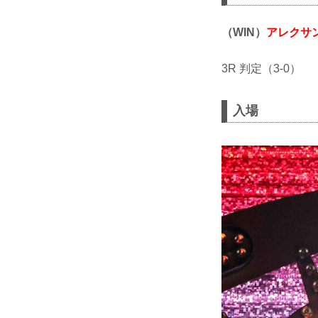
（WIN）
アレクサ
3R 判定（3-0）
入場