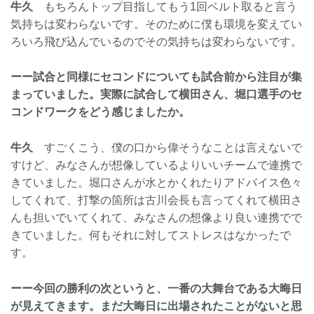
牛久
もちろんトップ目指してもう1回ベルト取ると言う
気持ちは変わらないです。そのために僕も環境を変えてい
ろいろ飛び込んでいるのでその気持ちは変わらないです。
ーー試合と同様にセコンドについても試合前から注目が集
まっていました。実際に試合して横田さん、堀口選手のセ
コンドワークをどう感じましたか。
牛久
すごくこう、僕の口から偉そうなことは言えないで
すけど、みなさんが想像しているよりいいチームで連携で
きていました。堀口さんが水とかくれたりアドバイス色々
してくれて、打撃の箇所は古川会長も言ってくれて横田さ
んも担いでいてくれて、みなさんの想像より良い連携でで
きていました。何もそれに対してストレスはなかったで
す。
ーー今回の勝利の次というと、一番の大舞台である大晦日
が見えてきます。まだ大晦日に出場されたことがないと思