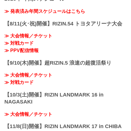
ーー試合後の率直な感想をお聞かせいた
堀江 まず自分が元気で動けたというのが
YouTubeで見る
だけますか。
一番あって。カーライル選手のフィジカ
試合後インタビュー vol.1 / RIZIN.44
≫ 発表済み年間スケジュールはこちら
中原 ホッとしました！それに尽きます。
ル...
youtu.be
ーー試合前に苦戦すると考えていた等、
中島太一「RIZINのバンタム級チャンピオ
何か要因がありますか？
【8/11(火･祝)開催】RIZIN.54 トヨタアリーナ大会
ンになります」
中原 連敗は許されないなとはずっと考え
ーー試合後の率直な感想をお聞かせくだ
ていて、前回負けた時から。周...
≫ 大会情報／チケット
さい。
≫ 対戦カード
中島 （相手の）膝を蹴っちゃったんで足
が痛いです。
≫ PPV配信情報
ーーグラウンド状態の膝や踏みつけ、サ
ッカーキックなどRIZINルールを活用して
【9/10(木)開催】超RIZIN.5 浪速の超復活祭り
いましたが、それは最初からやろうと決
めていたのです...
≫ 大会情報／チケット
≫ 対戦カード
【10/3(土)開催】RIZIN LANDMARK 16 in
NAGASAKI
≫ 大会情報／チケット
【11/8(日)開催】RIZIN LANDMARK 17 in CHIBA