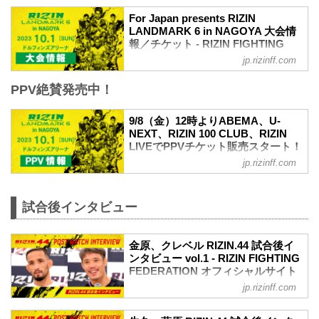
≫ 試合結果詳細
第9試合／牛久絢太郎 vs. 萩原京平
For Japan presents RIZIN
LANDMARK 6 in NAGOYA 大会情
RIZIN MMAルール：5分 3R（66.0kg）
報／チケット - RIZIN FIGHTING
（WIN）牛久絢太郎 vs. 萩原京平
FEDERATION オフィシャルサイト
（LOSE）
jp.rizinff.com
3R 判定（3-0）
MOVIE
≫ 試合結果詳細
PPV絶賛発売中！
【Trailer】RIZIN LANDMARK 6 in
第8試合／スパイク・カーライル vs. 堀江
NAGOYA
圭功
youtu.be
9/8（金）12時よりABEMA、U-
RIZIN MMAルール：5分 3R（71.0kg）
For Japan presents RIZIN LANDMARK 6
NEXT、RIZIN 100 CLUB、RIZIN
（L...
in NAGOYA大会概要
LIVEでPPVチケット販売スタート！
開催日時
RIZIN LANDMARK 6 in NAGOYA
jp.rizinff.com
2023年10月1日（日）11:30開場 / 13:00開
PPV配信情報 - RIZIN FIGHTING
始
FEDERATION オフィシャルサイト
終了予定時間
9月24日（日）さいたまスーパーアリーナ
試合後インタビュー
20:00〜21:00頃
にて開催されるRIZIN LANDMARK 6 in
※試合内容、イベント進行によって終了
NAGOYAのPPV配信チケットが、本日12
予定時間が前後することがありますので
時よりABEMA、U-NEXT、RIZIN 100
金原、クレベル RIZIN.44 試合後イ
ご了承ください。
CLUB、RIZIN LIVEで販売スタート！
ンタビュー vol.1 - RIZIN FIGHTING
会場
FEDERATION オフィシャルサイト
会場に来れない方はお好きな配信サービ
ドルフィンズアリーナ（愛知県体育館）
スで、RIZIN LANDMARK 6 in NAGOYA
jp.rizinff.com
9月24日（日）にさいたまスーパーアリー
名古屋市営地下鉄名城線「名古屋城」駅
を全試合リアルタイムで視聴しよう！
ナにて開催されたRIZIN.44の出場選手た
7番出...
PPV配信スケジュール一覧
ちの試合後インタビューを公開！