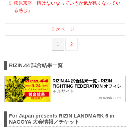
萩原京平「情けないなっていうか気が遠くなってい
る感じ」
次ページ
1
2
RIZIN.44 試合結果一覧
RIZIN.44 試合結果一覧 - RIZIN
FIGHTING FEDERATION オフィシ
ャルサイト
jp.rizinff.com
第10試合／クレベル・コイケ vs. 金原正
徳
RIZIN MMAルール：5分 3R（66.0kg）
For Japan presents RIZIN LANDMARK 6 in
（LOSE）クレベル・コイケ vs. 金原正徳
（WIN）
NAGOYA 大会情報／チケット
3R 判定（0-3）