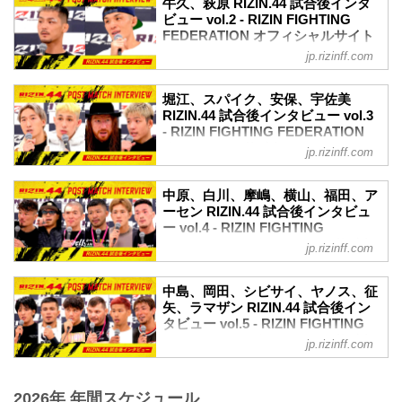
牛久、萩原 RIZIN.44 試合後インタ
配信日時 料金 配信媒体 アーカイブ
YouTubeで見る
ビュー vol.2 - RIZIN FIGHTING
期間 応援
クレベル・コイケ & 金原正徳 試合後イン
FEDERATION オフィシャルサイト
コード 番組名・その他
タビュー / RIZIN.44
jp.rizinff.com
9月24日（日）にさいたまスーパーアリー
10/1(日)
youtu.be
ナにて開催されたRIZIN.44の出場選手た
13:0...
金原正徳「やっと終わったなっていうの
ちの試合後インタビューを公開！
堀江、スパイク、安保、宇佐美
が第一の感想」
YouTubeで見る
RIZIN.44 試合後インタビュー vol.3
ーー試合後の率直な感想をお聞かせいた
牛久絢太郎 & 萩原京平 試合後インタビュ
- RIZIN FIGHTING FEDERATION
だけますか。
ー / RIZIN.44
オフィシャルサイト
金原 ああ、やっと終わったなっていうの
jp.rizinff.com
youtu.be
が第一の感想です。まあ、よかったで
9月24日（日）にさいたまスーパーアリー
牛久絢太郎「環境を変えての1発目の試合
す。はい。
ナにて開催されたRIZIN.44の出場選手た
中原、白川、摩嶋、横山、福田、ア
で勝つことができてホッとしている」
ーー勝利してリング上から見た観客席は
ちの試合後インタビューを公開！
ーセン RIZIN.44 試合後インタビュ
ーー試合後の率直な感想をお聞かせいた
どんな印象だったでしょうか。
YouTubeで見る
ー vol.4 - RIZIN FIGHTING
だけますか。
金原 メイ...
試合後インタビュー vol.3 / RIZIN.44
FEDERATION オフィシャルサイト
牛久 本当に、環境を変えての1発目の試
jp.rizinff.com
youtu.be
合で勝つことができて嬉しいというより
9月24日（日）にさいたまスーパーアリー
堀江圭功「ライト級で一番を目指してや
ホッとしている気持ちが一番強いです。
ナにて開催されたRIZIN.44の出場選手た
っていきたい」
中島、岡田、シビサイ、ヤノス、征
ーー環境を変えたことは今回の試合...
ちの試合後インタビューを公開！
矢、ラマザン RIZIN.44 試合後イン
ーー試合後の率直な感想をお聞かせいた
YouTubeで見る
タビュー vol.5 - RIZIN FIGHTING
だけますか。
試合後インタビュー vol.2 / RIZIN.44
FEDERATION オフィシャルサイト
堀江 強いカーライル選手に勝ててめちゃ
jp.rizinff.com
youtu.be
くちゃ嬉しいです。
9月24日（日）にさいたまスーパーアリー
中原由貴「なんとか踏みとどまったの
ーーライト級に転向して1戦目ですが手応
ナにて開催されたRIZIN.44の出場選手た
で、上位を突き上げにいきたい」
えは？
2026年 年間スケジュール
ちの試合後インタビューを公開！