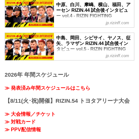
す。はい。
ナにて開催されたRIZIN.44の出場選手た
中原、白川、摩嶋、横山、福田、ア
で勝つことができてホッとしている」
ーー勝利してリング上から見た観客席は
ちの試合後インタビューを公開！
ーセン RIZIN.44 試合後インタビュ
ーー試合後の率直な感想をお聞かせいた
どんな印象だったでしょうか。
YouTubeで見る
ー vol.4 - RIZIN FIGHTING
だけますか。
金原 メイ...
試合後インタビュー vol.3 / RIZIN.44
FEDERATION オフィシャルサイト
牛久 本当に、環境を変えての1発目の試
jp.rizinff.com
youtu.be
合で勝つことができて嬉しいというより
9月24日（日）にさいたまスーパーアリー
堀江圭功「ライト級で一番を目指してや
ホッとしている気持ちが一番強いです。
ナにて開催されたRIZIN.44の出場選手た
っていきたい」
中島、岡田、シビサイ、ヤノス、征
ーー環境を変えたことは今回の試合...
ちの試合後インタビューを公開！
矢、ラマザン RIZIN.44 試合後イン
ーー試合後の率直な感想をお聞かせいた
YouTubeで見る
タビュー vol.5 - RIZIN FIGHTING
だけますか。
試合後インタビュー vol.2 / RIZIN.44
FEDERATION オフィシャルサイト
堀江 強いカーライル選手に勝ててめちゃ
jp.rizinff.com
youtu.be
くちゃ嬉しいです。
9月24日（日）にさいたまスーパーアリー
中原由貴「なんとか踏みとどまったの
ーーライト級に転向して1戦目ですが手応
ナにて開催されたRIZIN.44の出場選手た
で、上位を突き上げにいきたい」
えは？
2026年 年間スケジュール
ちの試合後インタビューを公開！
ーー試合後の率直な感想をお聞かせいた
堀江 まず自分が元気で動けたというのが
YouTubeで見る
だけますか。
一番あって。カーライル選手のフィジカ
試合後インタビュー vol.1 / RIZIN.44
≫ 発表済み年間スケジュールはこちら
中原 ホッとしました！それに尽きます。
ル...
youtu.be
ーー試合前に苦戦すると考えていた等、
中島太一「RIZINのバンタム級チャンピオ
何か要因がありますか？
【8/11(火･祝)開催】RIZIN.54 トヨタアリーナ大会
ンになります」
中原 連敗は許されないなとはずっと考え
ーー試合後の率直な感想をお聞かせくだ
ていて、前回負けた時から。周...
≫ 大会情報／チケット
さい。
≫ 対戦カード
中島 （相手の）膝を蹴っちゃったんで足
が痛いです。
≫ PPV配信情報
ーーグラウンド状態の膝や踏みつけ、サ