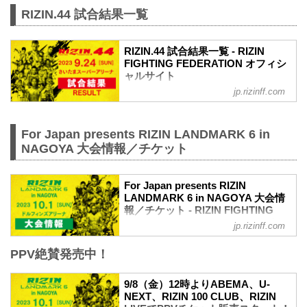
RIZIN.44 試合結果一覧
RIZIN.44 試合結果一覧 - RIZIN
FIGHTING FEDERATION オフィシ
ャルサイト
jp.rizinff.com
第10試合／クレベル・コイケ vs. 金原正
徳
RIZIN MMAルール：5分 3R（66.0kg）
For Japan presents RIZIN LANDMARK 6 in
（LOSE）クレベル・コイケ vs. 金原正徳
（WIN）
NAGOYA 大会情報／チケット
3R 判定（0-3）
≫ 試合結果詳細
第9試合／牛久絢太郎 vs. 萩原京平
For Japan presents RIZIN
LANDMARK 6 in NAGOYA 大会情
RIZIN MMAルール：5分 3R（66.0kg）
報／チケット - RIZIN FIGHTING
（WIN）牛久絢太郎 vs. 萩原京平
FEDERATION オフィシャルサイト
（LOSE）
jp.rizinff.com
3R 判定（3-0）
MOVIE
≫ 試合結果詳細
PPV絶賛発売中！
【Trailer】RIZIN LANDMARK 6 in
第8試合／スパイク・カーライル vs. 堀江
NAGOYA
圭功
youtu.be
9/8（金）12時よりABEMA、U-
RIZIN MMAルール：5分 3R（71.0kg）
For Japan presents RIZIN LANDMARK 6
NEXT、RIZIN 100 CLUB、RIZIN
（L...
in NAGOYA大会概要