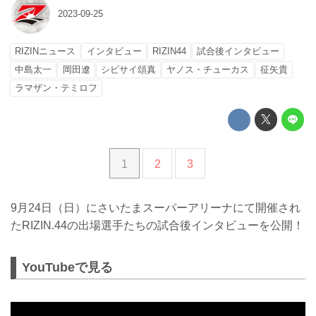
2023-09-25
RIZINニュース
インタビュー
RIZIN44
試合後インタビュー
中島太一
岡田遼
シビサイ頌真
ヤノス・チューカス
征矢貴
ラマザン・テミロフ
1
2
3
9月24日（日）にさいたまスーパーアリーナにて開催され
たRIZIN.44の出場選手たちの試合後インタビューを公開！
YouTubeで見る