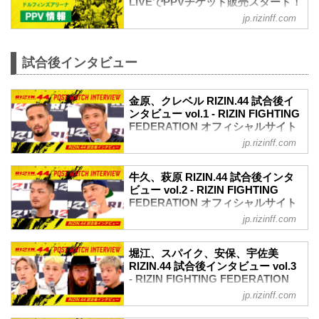
LIVEでPPVチケット販売スタート！
開催日時
RIZIN LANDMARK 6 in NAGOYA
jp.rizinff.com
2023年10月1日（日）11:30開場 / 13:00開
PPV配信情報 - RIZIN FIGHTING
始
FEDERATION オフィシャルサイト
終了予定時間
9月24日（日）さいたまスーパーアリーナ
試合後インタビュー
20:00〜21:00頃
にて開催されるRIZIN LANDMARK 6 in
※試合内容、イベント進行によって終了
NAGOYAのPPV配信チケットが、本日12
予定時間が前後することがありますので
時よりABEMA、U-NEXT、RIZIN 100
金原、クレベル RIZIN.44 試合後イ
ご了承ください。
CLUB、RIZIN LIVEで販売スタート！
ンタビュー vol.1 - RIZIN FIGHTING
会場
FEDERATION オフィシャルサイト
会場に来れない方はお好きな配信サービ
ドルフィンズアリーナ（愛知県体育館）
スで、RIZIN LANDMARK 6 in NAGOYA
jp.rizinff.com
9月24日（日）にさいたまスーパーアリー
名古屋市営地下鉄名城線「名古屋城」駅
を全試合リアルタイムで視聴しよう！
ナにて開催されたRIZIN.44の出場選手た
7番出...
PPV配信スケジュール一覧
ちの試合後インタビューを公開！
牛久、萩原 RIZIN.44 試合後インタ
配信日時 料金 配信媒体 アーカイブ
YouTubeで見る
ビュー vol.2 - RIZIN FIGHTING
期間 応援
クレベル・コイケ & 金原正徳 試合後イン
FEDERATION オフィシャルサイト
コード 番組名・その他
タビュー / RIZIN.44
jp.rizinff.com
9月24日（日）にさいたまスーパーアリー
10/1(日)
youtu.be
ナにて開催されたRIZIN.44の出場選手た
13:0...
金原正徳「やっと終わったなっていうの
ちの試合後インタビューを公開！
堀江、スパイク、安保、宇佐美
が第一の感想」
YouTubeで見る
RIZIN.44 試合後インタビュー vol.3
ーー試合後の率直な感想をお聞かせいた
牛久絢太郎 & 萩原京平 試合後インタビュ
- RIZIN FIGHTING FEDERATION
だけますか。
ー / RIZIN.44
オフィシャルサイト
金原 ああ、やっと終わったなっていうの
jp.rizinff.com
youtu.be
が第一の感想です。まあ、よかったで
9月24日（日）にさいたまスーパーアリー
牛久絢太郎「環境を変えての1発目の試合