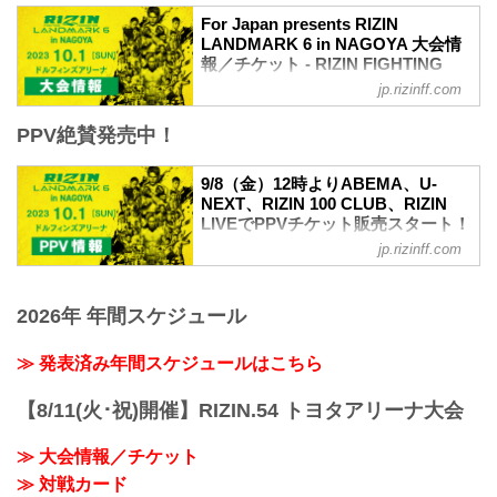
2023年9月24日（日）12:00開場 / 14:00開
始
For Japan presents RIZIN
LANDMARK 6 in NAGOYA 大会情
終了予定時間
報／チケット - RIZIN FIGHTING
20:00〜21:00頃
FEDERATION オフィシャルサイト
※試合内容、イベント進行によって終了
jp.rizinff.com
予定時間が前後することがありますので
MOVIE
ご了承ください。
PPV絶賛発売中！
【Trailer】RIZIN LANDMARK 6 in
会場
NAGOYA
さいたまスーパーアリーナ
youtu.be
9/8（金）12時よりABEMA、U-
JR京浜東北線・JR上野東京ライン（宇都
For Japan presents RIZIN LANDMARK 6
NEXT、RIZIN 100 CLUB、RIZIN
宮線・高崎線）「さいたま新都心」駅か
in NAGOYA大会概要
LIVEでPPVチケット販売スタート！
ら徒歩3分
開催日時
RIZIN LANDMARK 6 in NAGOYA
jp.rizinff.com
JR埼京線「北与野」駅から徒歩7分
2023年10月1日（日）11:30開場 / 13:00開
PPV配信情報 - RIZIN FIGHTING
...
始
FEDERATION オフィシャルサイト
終了予定時間
9月24日（日）さいたまスーパーアリーナ
2026年 年間スケジュール
20:00〜21:00頃
にて開催されるRIZIN LANDMARK 6 in
※試合内容、イベント進行によって終了
NAGOYAのPPV配信チケットが、本日12
≫ 発表済み年間スケジュールはこちら
予定時間が前後することがありますので
時よりABEMA、U-NEXT、RIZIN 100
ご了承ください。
CLUB、RIZIN LIVEで販売スタート！
【8/11(火･祝)開催】RIZIN.54 トヨタアリーナ大会
会場
会場に来れない方はお好きな配信サービ
ドルフィンズアリーナ（愛知県体育館）
スで、RIZIN LANDMARK 6 in NAGOYA
名古屋市営地下鉄名城線「名古屋城」駅
≫ 大会情報／チケット
を全試合リアルタイムで視聴しよう！
7番出...
PPV配信スケジュール一覧
≫ 対戦カード