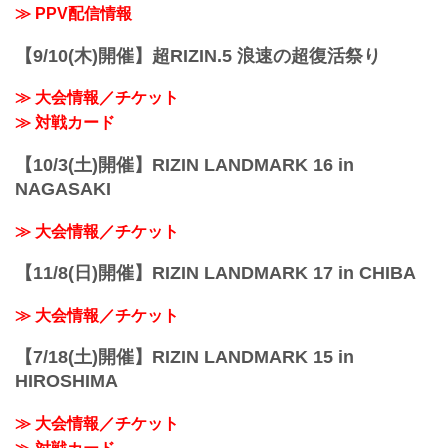
配信日時 料金 配信媒体 アーカイブ
≫ PPV配信情報
期間 応援
コード 番組名・その他
【9/10(木)開催】超RIZIN.5 浪速の超復活祭り
10/1(日)
13:0...
≫ 大会情報／チケット
≫ 対戦カード
【10/3(土)開催】RIZIN LANDMARK 16 in
NAGASAKI
≫ 大会情報／チケット
【11/8(日)開催】RIZIN LANDMARK 17 in CHIBA
≫ 大会情報／チケット
【7/18(土)開催】RIZIN LANDMARK 15 in
HIROSHIMA
≫ 大会情報／チケット