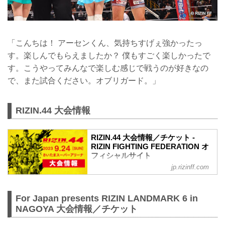
「こんちは！ アーセンくん、気持ちすげぇ強かったっ
す。楽しんでもらえましたか？ 僕もすごく楽しかったで
す。こうやってみんなで楽しむ感じで戦うのが好きなの
で、また試合ください。オブリガード。」
RIZIN.44 大会情報
RIZIN.44 大会情報／チケット -
RIZIN FIGHTING FEDERATION オ
フィシャルサイト
jp.rizinff.com
MOVIE
【Trailer】RIZIN.44 in さいたまスーパー
アリーナ 第二弾
For Japan presents RIZIN LANDMARK 6 in
youtu.be
RIZIN.44 大会概要
NAGOYA 大会情報／チケット
開催日時