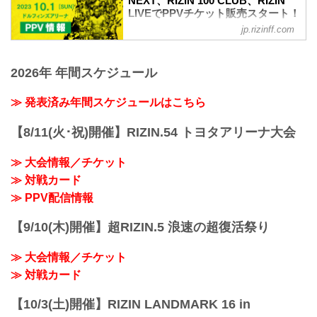
NEXT、RIZIN 100 CLUB、RIZIN
宮線・高崎線）「さいたま新都心」駅か
in NAGOYA大会概要
LIVEでPPVチケット販売スタート！
ら徒歩3分
開催日時
RIZIN LANDMARK 6 in NAGOYA
jp.rizinff.com
JR埼京線「北与野」駅から徒歩7分
2023年10月1日（日）11:30開場 / 13:00開
PPV配信情報 - RIZIN FIGHTING
...
始
FEDERATION オフィシャルサイト
終了予定時間
9月24日（日）さいたまスーパーアリーナ
2026年 年間スケジュール
20:00〜21:00頃
にて開催されるRIZIN LANDMARK 6 in
※試合内容、イベント進行によって終了
NAGOYAのPPV配信チケットが、本日12
≫ 発表済み年間スケジュールはこちら
予定時間が前後することがありますので
時よりABEMA、U-NEXT、RIZIN 100
ご了承ください。
CLUB、RIZIN LIVEで販売スタート！
【8/11(火･祝)開催】RIZIN.54 トヨタアリーナ大会
会場
会場に来れない方はお好きな配信サービ
ドルフィンズアリーナ（愛知県体育館）
スで、RIZIN LANDMARK 6 in NAGOYA
名古屋市営地下鉄名城線「名古屋城」駅
≫ 大会情報／チケット
を全試合リアルタイムで視聴しよう！
7番出...
PPV配信スケジュール一覧
≫ 対戦カード
配信日時 料金 配信媒体 アーカイブ
≫ PPV配信情報
期間 応援
コード 番組名・その他
【9/10(木)開催】超RIZIN.5 浪速の超復活祭り
10/1(日)
13:0...
≫ 大会情報／チケット
≫ 対戦カード
【10/3(土)開催】RIZIN LANDMARK 16 in