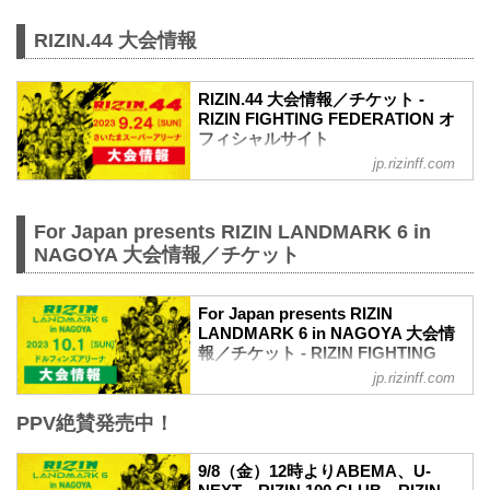
RIZIN.44 大会情報
RIZIN.44 大会情報／チケット -
RIZIN FIGHTING FEDERATION オ
フィシャルサイト
jp.rizinff.com
MOVIE
【Trailer】RIZIN.44 in さいたまスーパー
アリーナ 第二弾
For Japan presents RIZIN LANDMARK 6 in
youtu.be
RIZIN.44 大会概要
NAGOYA 大会情報／チケット
開催日時
2023年9月24日（日）12:00開場 / 14:00開
始
For Japan presents RIZIN
LANDMARK 6 in NAGOYA 大会情
終了予定時間
報／チケット - RIZIN FIGHTING
20:00〜21:00頃
FEDERATION オフィシャルサイト
※試合内容、イベント進行によって終了
jp.rizinff.com
予定時間が前後することがありますので
MOVIE
ご了承ください。
PPV絶賛発売中！
【Trailer】RIZIN LANDMARK 6 in
会場
NAGOYA
さいたまスーパーアリーナ
youtu.be
9/8（金）12時よりABEMA、U-
JR京浜東北線・JR上野東京ライン（宇都
For Japan presents RIZIN LANDMARK 6