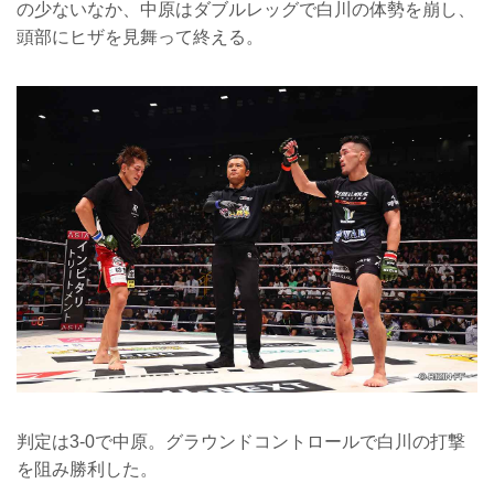
の少ないなか、中原はダブルレッグで白川の体勢を崩し、
頭部にヒザを見舞って終える。
判定は3-0で中原。グラウンドコントロールで白川の打撃
を阻み勝利した。