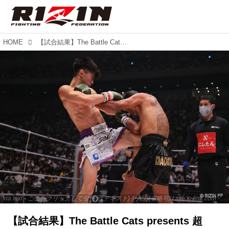
HOME
【試合結果】The Battle Cats presents 超RIZIN 第2試合 吉成名高 vs. バンダサック・ソー・トラクンペット
via text - ここをクリックして引用元(テキスト)を入力(省略可) / site.to.link.com - ここをクリックして引用元を入力(省略可)
【試合結果】The Battle Cats presents 超