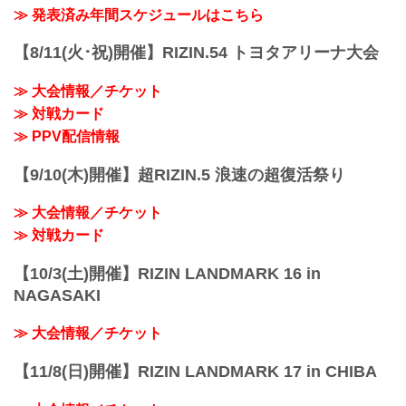
美容クリニック presents RIZIN.38
≫ 発表済み年間スケジュールはこちら
日時
2022年9月25日（日）10:30開場 / 12:00開
【8/11(火･祝)開催】RIZIN.54 トヨタアリーナ大会
始
※RIZIN.38は超RIZIN終了後、1時間の休
≫ 大会情報／チケット
憩を挟んで開始いたします。尚15:00開始
予定ですが、イベントの進行により前後
≫ 対戦カード
する場合がございます。予めご了承くだ
≫ PPV配信情報
さい。
終了予定時間
【9/10(木)開催】超RIZIN.5 浪速の超復活祭り
20:00〜21:00頃
※試合内容、イベント進行によって終了
≫ 大会情報／チケット
予定時間が前後することがありますので
ご...
≫ 対戦カード
【10/3(土)開催】RIZIN LANDMARK 16 in
NAGASAKI
≫ 大会情報／チケット
【11/8(日)開催】RIZIN LANDMARK 17 in CHIBA