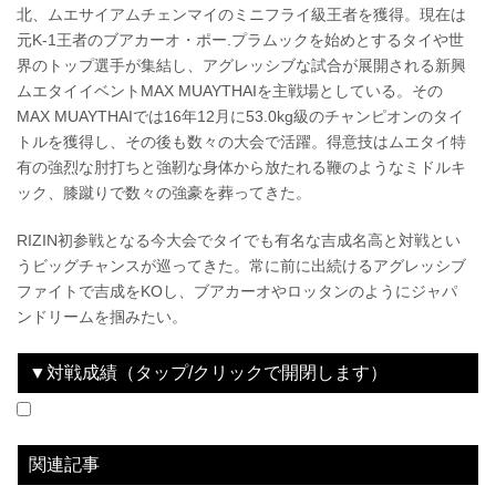
北、ムエサイアムチェンマイのミニフライ級王者を獲得。現在は
元K-1王者のブアカーオ・ポー.プラムックを始めとするタイや世
界のトップ選手が集結し、アグレッシブな試合が展開される新興
ムエタイイベントMAX MUAYTHAIを主戦場としている。その
MAX MUAYTHAIでは16年12月に53.0kg級のチャンピオンのタイ
トルを獲得し、その後も数々の大会で活躍。得意技はムエタイ特
有の強烈な肘打ちと強靭な身体から放たれる鞭のようなミドルキ
ック、膝蹴りで数々の強豪を葬ってきた。
RIZIN初参戦となる今大会でタイでも有名な吉成名高と対戦とい
うビッグチャンスが巡ってきた。常に前に出続けるアグレッシブ
ファイトで吉成をKOし、ブアカーオやロッタンのようにジャパ
ンドリームを掴みたい。
▼対戦成績（タップ/クリックで開閉します）
2022.09.25
The Battle Cats presents 超RIZIN / 湘南美容クリニック presents RIZIN.38
LOSE
vs
吉成名高
1R 2分24秒 TKO（レフェリーストップ）
関連記事