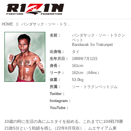
HOME
バンダサック・ソー・トラクンペット
名前：
バンダサック・ソー・トラクン
ペット
Bandasak So Trakunpet
出身地：
タイ
生年月日：
1989年7月12日
身長：
161cm
リーチ：
162cm （64inc）
体重：
53.0kg
所属：
ソー・トラクンペットジム
Twitter：
Instagram：
YouTube：
10歳の時に生活の為にムエタイを始める。これまでに104戦78勝
21敗5分という戦績を残し（22年8月現在）、ムエサイアム東