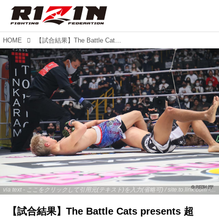
HOME
【試合結果】The Battle Cats presents 超RIZIN 第1試合／三浦孝太 vs. ブンチュアイ・ポーンスーンヌーン
via text - ここをクリックして引用元(テキスト)を入力(省略可) / site.to.link.com - ここをクリックして引用元を入力(省略可)
【試合結果】The Battle Cats presents 超