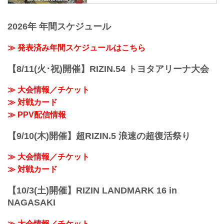
フィシャルサイト
大会概要
名称
2026年 年間スケジュール
The Battle Cats presents 超RIZIN / 湘南
美容クリニック presents RIZIN.38
≫ 発表済み年間スケジュールはこちら
日時
2022年9月25日（日）10:30開場 / 12:00開
【8/11(火･祝)開催】RIZIN.54 トヨタアリーナ大会
始
※RIZIN.38は超RIZIN終了後、1時間の休
≫ 大会情報／チケット
憩を挟んで開始いたします。尚15:00開始
予定ですが、イベントの進行により前後
≫ 対戦カード
する場合がございます。予めご了承くだ
≫ PPV配信情報
さい。
終了予定時間
【9/10(木)開催】超RIZIN.5 浪速の超復活祭り
20:00〜21:00頃
※試合内容、イベント進行によって終了
≫ 大会情報／チケット
予定時間が前後することがありますので
ご...
≫ 対戦カード
【10/3(土)開催】RIZIN LANDMARK 16 in
NAGASAKI
≫ 大会情報／チケット