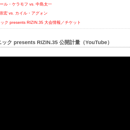
ール・ケラモフ vs. 中島太一
崇宏 vs. カイル・アグォン
 presents RIZIN.35 大会情報／チケット
 presents RIZIN.35 公開計量（YouTube）