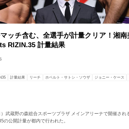
ルマッチ含む、全選手が計量クリア！湘南
ts RIZIN.35 計量結果
6
N35
計量結果
リーチ
ホベルト・サトシ・ソウザ
ジョニー・ケース
（日）武蔵野の森総合スポーツプラザ メインアリーナで開催され
IZIN.35の公開計量が都内で行われた。