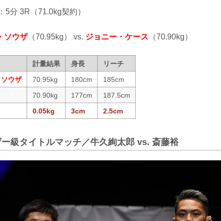
：5分 3R（71.0kg契約）
・ソウザ
（70.95kg） vs.
ジョニー・ケース
（70.90kg）
計量結果
身長
リーチ
・ソウザ
70.95kg
180cm
185cm
70.90kg
177cm
187.5cm
0.05kg
3cm
2.5cm
ザー級タイトルマッチ／牛久絢太郎 vs. 斎藤裕