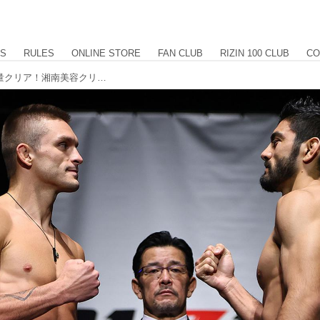
US
RULES
ONLINE STORE
FAN CLUB
RIZIN 100 CLUB
CO
3大タイトルマッチ含む、全選手が計量クリア！湘南美容クリニック presents RIZIN.35 計量結果