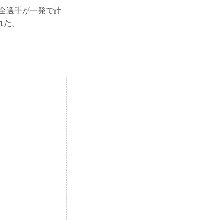
では、全選手が一発で計
れた。