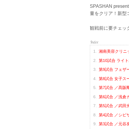
SPASHAN pre
量をクリア！新型
観戦前に要チェッ
湘南美容クリニック p
第10試合 ライ
第9試合 フェザ
第8試合 女子ス
第7試合 ／髙阪剛
第6試合 ／浅倉カン
第5試合 ／武田光
第4試合 ／シビサ
第3試合 ／元谷友