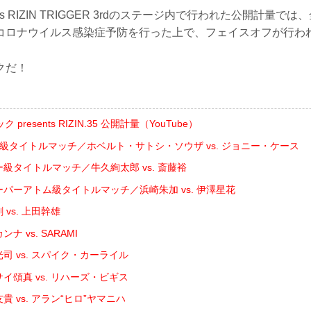
sents RIZIN TRIGGER 3rdのステージ内で行われた公開計量
コロナウイルス感染症予防を行った上で、フェイスオフが行わ
クだ！
resents RIZIN.35 公開計量（YouTube）
ト級タイトルマッチ／ホベルト・サトシ・ソウザ vs. ジョニー・ケース
ー級タイトルマッチ／牛久絢太郎 vs. 斎藤裕
ーパーアトム級タイトルマッチ／浜崎朱加 vs. 伊澤星花
 vs. 上田幹雄
ナ vs. SARAMI
司 vs. スパイク・カーライル
イ頌真 vs. リハーズ・ビギス
貴 vs. アラン“ヒロ”ヤマニハ