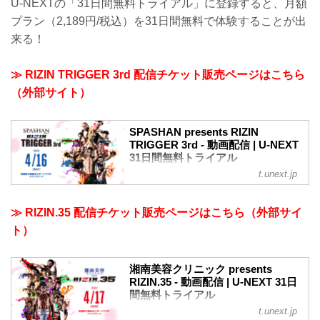
U-NEXTの「31日間無料トライアル」に登録すると、月額
プラン（2,189円/税込）を31日間無料で体験することが出
来る！
≫ RIZIN TRIGGER 3rd 配信チケット販売ページはこちら
（外部サイト）
SPASHAN presents RIZIN
TRIGGER 3rd - 動画配信 | U-NEXT
31日間無料トライアル
t.unext.jp
U-NEXTならテレビの大画面で高画質・高
音質でライブをご視聴いただけます。
「31日間無料トライアル」初回登録で、
≫ RIZIN.35 配信チケット販売ページはこちら（外部サイ
600円分のポイントプレゼント！映画 / ド
ト）
ラマ / アニメもお楽しみいただけます。
湘南美容クリニック presents
RIZIN.35 - 動画配信 | U-NEXT 31日
間無料トライアル
t.unext.jp
U-NEXTならテレビの大画面で高画質・高