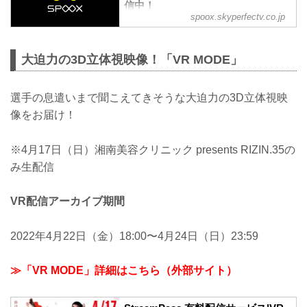
信中！
spoox.skyperfectv.co.jp
SPOOX(スプークス)では、スポーツや映
画やアニメ、音楽ライブなど、様々な動
画を配信中！月額見放題でも、1作品から
大迫力の3D立体視映像！「VR MODE」
購入でも楽しめます。
選手の息遣いまで聞こえてきそうな大迫力の3D立体視映
像をお届け！
※4月17日（日）湘南美容クリニック presents RIZIN.35の
み生配信
VR配信アーカイブ期間
2022年4月22日（金）18:00〜4月24日（日）23:59
≫「VR MODE」詳細はこちら（外部サイト）