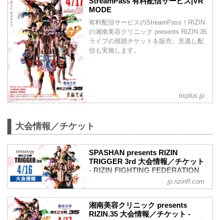
StreamPass 有料配信サービス|VR
MODE
有料配信サービスのStreamPass！RIZIN
の湘南美容クリニック presents RIZIN.35
ライブの視聴チケットを販売。見逃し配
信も実施します。
tixplus.jp
大会情報／チケット
SPASHAN presents RIZIN
TRIGGER 3rd 大会情報／チケット
- RIZIN FIGHTING FEDERATION
オフィシャルサイト
jp.rizinff.com
MOVIE
【Trailer】SPASHAN presents RIZIN
湘南美容クリニック presents
TRIGGER 3rd & 湘南美容クリニック
RIZIN.35 大会情報／チケット -