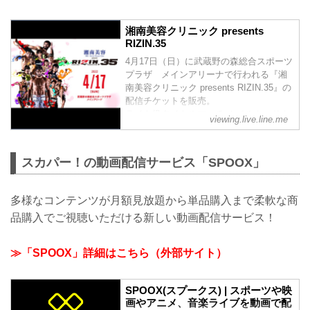
https://jp.r...
湘南美容クリニック presents
RIZIN.35
4月17日（日）に武蔵野の森総合スポーツ
プラザ メインアリーナで行われる『湘
南美容クリニック presents RIZIN.35』の
配信チケットを販売。
ライト級タイトルマッチ ホベルト・サト
viewing.live.line.me
シ・ソウザ vs. ジョニー・ケース
フェザー級タイトルマッチ 牛久絢太郎
vs. 斎藤裕
スカパー！の動画配信サービス「SPOOX」
女子スーパーアトム級タイトルマッチ 浜
崎朱加 vs. 伊澤星花
浅倉カンナ vs. SARAMI 他
多様なコンテンツが月額見放題から単品購入まで柔軟な商
是非、配信でお楽しみください！
品購入でご視聴いただける新しい動画配信サービス！
対戦カードや詳細は、RIZIN オフィシャ
ルサイトを...
≫「SPOOX」詳細はこちら（外部サイト）
SPOOX(スプークス) | スポーツや映
画やアニメ、音楽ライブを動画で配