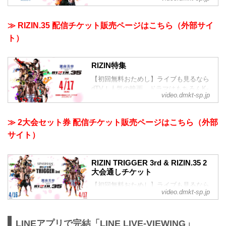
POPをはじめ、話題の音楽ライブが月額
550円(税込)で見放題！さらに、dTVでし
か見られない独占作品やオリジナルドラ
≫ RIZIN.35 配信チケット販売ページはこちら（外部サイ
マまで多彩な作品が充実。ドコモケータ
ト）
イ回線でなくてもWEB登録で今すぐご利
用いただけます！
RIZIN特集
【初回無料おためし】ライブも見るなら
dTV！人気の映画、ドラマはもちろんK-
video.dmkt-sp.jp
POPをはじめ、話題の音楽ライブが月額
550円(税込)で見放題！さらに、dTVでし
か見られない独占作品やオリジナルドラ
≫ 2大会セット券 配信チケット販売ページはこちら（外部
マまで多彩な作品が充実。ドコモケータ
サイト）
イ回線でなくてもWEB登録で今すぐご利
用いただけます！
RIZIN TRIGGER 3rd & RIZIN.35 2
大会通しチケット
【初回無料おためし】ライブも見るなら
video.dmkt-sp.jp
dTV！人気の映画、ドラマはもちろんK-
POPをはじめ、話題の音楽ライブが月額
550円(税込)で見放題！さらに、dTVでし
LINEアプリで完結「LINE LIVE-VIEWING」
か見られない独占作品やオリジナルドラ