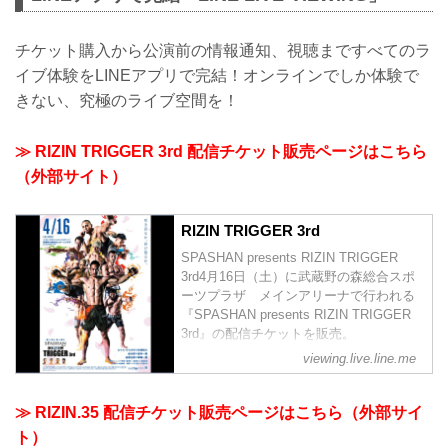
マまで多彩な作品が充実。ドコモケータ
イ回線でなくてもWEB登録で今すぐご利
チケット購入から公演前の情報通知、視聴まですべてのラ
用いただけます！
イブ体験をLINEアプリで完結！オンラインでしか体験で
きない、究極のライブ空間を！
≫ RIZIN TRIGGER 3rd 配信チケット販売ページはこちら
（外部サイト）
RIZIN TRIGGER 3rd
SPASHAN presents RIZIN TRIGGER
3rd4月16日（土）に武蔵野の森総合スポ
ーツプラザ メインアリーナで行われる
『SPASHAN presents RIZIN TRIGGER
3rd』の配信チケットを販売。
スペシャルワンマッチはルイス・グスタ
viewing.live.line.me
ボ vs. 矢地祐介、金太郎 vs. 倉本一真
金原正徳vs.摩嶋一整 他
是非、配信でお楽しみください！
≫ RIZIN.35 配信チケット販売ページはこちら（外部サイ
対戦カードや詳細は、RIZIN オフィシャ
ト）
ルサイトをご確認ください。