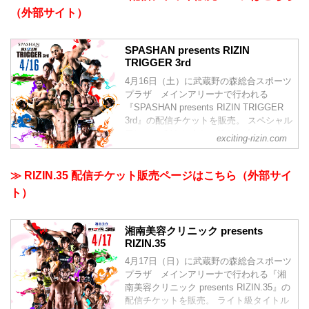
（外部サイト）
SPASHAN presents RIZIN
TRIGGER 3rd
4月16日（土）に武蔵野の森総合スポーツ
プラザ メインアリーナで行われる
『SPASHAN presents RIZIN TRIGGER
3rd』の配信チケットを販売。 スペシャル
ワンマッチはルイス・グスタボ vs. 矢地
exciting-rizin.com
祐介、金太郎 vs. 倉本一真 金原正徳vs.
摩嶋一整 他 是非、配信でお楽しみくだ
さい！ 対戦カードや詳細は、RIZIN オフ
≫ RIZIN.35 配信チケット販売ページはこちら（外部サイ
ィシャルサイトをご確認ください。 ※開
ト）
場・開始時間は予定です。決定次第RIZIN
FFオフィシャルサイトにてご案内しま
す。 ※試合内容、イベント進...
湘南美容クリニック presents
RIZIN.35
4月17日（日）に武蔵野の森総合スポーツ
プラザ メインアリーナで行われる『湘
南美容クリニック presents RIZIN.35』の
配信チケットを販売。 ライト級タイトル