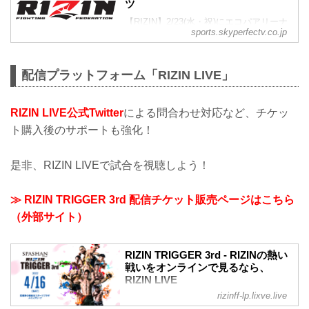
ツ
【RIZIN】2/23(水・祝)にエコパアリーナ
sports.skyperfectv.co.jp
で開催する『RIZIN TRIGGER 2nd』の模
様を、PPS・PPVで完全生中継でお届
け！格闘技放送情報。スカパー！はプロ
配信プラットフォーム「RIZIN LIVE」
野球、サッカー、バスケ、モーター、ゴ
ルフ、ラグビー、格闘技、サイクル、テ
ニスなど様々なスポーツを生中継中心に
RIZIN LIVE公式Twitter
による問合わせ対応など、チケッ
放送・配信！
ト購入後のサポートも強化！
是非、RIZIN LIVEで試合を視聴しよう！
≫ RIZIN TRIGGER 3rd 配信チケット販売ページはこちら
（外部サイト）
RIZIN TRIGGER 3rd - RIZINの熱い
戦いをオンラインで見るなら、
RIZIN LIVE
rizinff-lp.lixve.live
<累計視聴者数35万人突破！> RIZIN