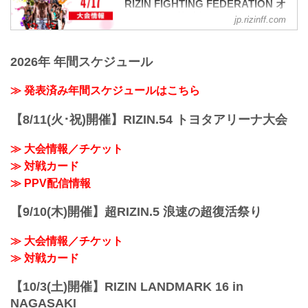
presents RIZIN.35
RIZIN FIGHTING FEDERATION オ
youtu.be
フィシャルサイト
jp.rizinff.com
大会概要
MOVIE
名称
【Trailer】SPASHAN presents RIZIN
SPASHAN presents RIZIN TRIGGER 3rd
2026年 年間スケジュール
TRIGGER 3rd & 湘南美容クリニック
日時
presents RIZIN.35
2022年4月16日（土）12:30開場（予定）/
youtu.be
≫ 発表済み年間スケジュールはこちら
14:00開始（予定）
大会概要
※開場・開始時間は予定です。決定次第
名称
RIZIN FFオフィシャルサイトにてご案内
【8/11(火･祝)開催】RIZIN.54 トヨタアリーナ大会
湘南美容クリニック presents RIZIN.35
します。
日時
終了予定時間
≫ 大会情報／チケット
2022年4月17日（日）12:30開場（予定）/
19:00〜20:00頃
≫ 対戦カード
14:00開始（予定）
※試合内容、イベ...
※開場・開始時間は予定です。決定次第
≫ PPV配信情報
RIZIN FFオフィシャルサイトにてご案内
します。
【9/10(木)開催】超RIZIN.5 浪速の超復活祭り
終了予定時間
19:00〜20:00頃
≫ 大会情報／チケット
※試合内容、イベント進行によっ...
≫ 対戦カード
【10/3(土)開催】RIZIN LANDMARK 16 in
NAGASAKI