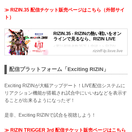
LIVEでは、RIZIN TRIGGER 3rdを全試合
を生配信！ 高画質・高音質で現地の熱狂
≫ RIZIN.35 配信チケット販売ページはこちら（外部サイ
をそのままにお届け！ 巻き戻し機能で見
ト）
逃したシーンを視聴できたり、チャット
機能で当日の盛り上がりを共有できま
す。
RIZIN.35 - RIZINの熱い戦いをオン
ラインで見るなら、RIZIN LIVE
<累計視聴者数35万人突破！> RIZIN
rizinff-lp.lixve.live
LIVEでは、RIZIN.35を全試合を生配信！
高画質・高音質で現地の熱狂をそのまま
にお届け！ 巻き戻し機能で見逃したシー
配信プラットフォーム「Exciting RIZIN」
ンを視聴できたり、チャット機能で当日
の盛り上がりを共有できます。
Exciting RIZINが大幅アップデート！LIVE配信システムに
リアクション機能が搭載され試合中にいいねなどを表示す
ることが出来るようになったぞ！
是非、Exciting RIZINで試合を視聴しよう！
≫ RIZIN TRIGGER 3rd 配信チケット販売ページはこちら