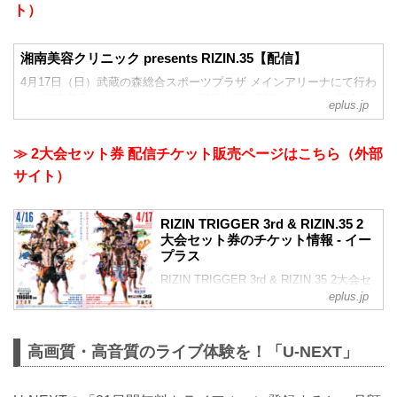
ト）
湘南美容クリニック presents RIZIN.35【配信】
4月17日（日）武蔵の森総合スポーツプラザ メインアリーナにて行わ
れる湘南美容クリニック presents RIZIN.35の配信チケットを販売。
eplus.jp
≫ 2大会セット券 配信チケット販売ページはこちら（外部
サイト）
RIZIN TRIGGER 3rd & RIZIN.35 2
大会セット券のチケット情報 - イー
プラス
RIZIN TRIGGER 3rd & RIZIN.35 2大会セ
ット券のチケット情報ページです。日
eplus.jp
程、会場情報や料金を確認し、チケット
の簡単オンライン予約・購入ができま
す。
高画質・高音質のライブ体験を！「U-NEXT」