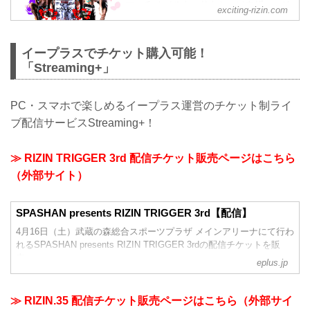
マッチ ホベルト・サトシ・ソウザ vs. ジ
exciting-rizin.com
ョニー・ケース フェザー級タイトルマッ
チ 牛久絢太郎 vs. 斎藤裕 女子スーパーア
トム級タイトルマッチ 浜崎朱加 vs. 伊澤
イープラスでチケット購入可能！
星花 浅倉カンナ vs. SARAMI 他 是非、
「Streaming+」
配信でお楽しみください！ 対戦カードや
詳細は、RIZIN オフィシャルサイトをご
確認ください。 ※開場...
PC・スマホで楽しめるイープラス運営のチケット制ライ
ブ配信サービスStreaming+！
≫ RIZIN TRIGGER 3rd 配信チケット販売ページはこちら
（外部サイト）
SPASHAN presents RIZIN TRIGGER 3rd【配信】
4月16日（土）武蔵の森総合スポーツプラザ メインアリーナにて行わ
れるSPASHAN presents RIZIN TRIGGER 3rdの配信チケットを販
売。
eplus.jp
≫ RIZIN.35 配信チケット販売ページはこちら（外部サイ