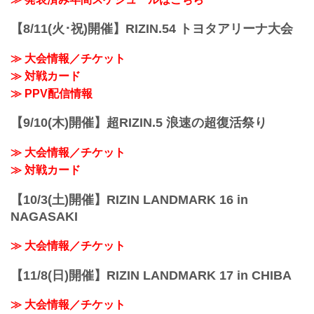
始
TRIGGER 3rdと湘南美容クリニック
終了予定時間
presents RIZIN.35のPPVとVRの配信チケ
19:00〜20:00頃
【8/11(火･祝)開催】RIZIN.54 トヨタアリーナ大会
ットの販売がスタート！
※試合内容、イベント進行によって終了
今回は、2大会セットでPPVチケットが
予定時間が前後することがありますので
≫ 大会情報／チケット
1,500円お得に！
ご了承ください。
会場に来れない方はお好きな配信サービ
≫ 対戦カード
会場
スでSPASHAN presents RIZIN TRIGGER
≫ PPV配信情報
武蔵野の森総合スポーツプラザ メイン
3rdと湘南美容クリニック presents
ア...
RIZIN.35を、全試...
【9/10(木)開催】超RIZIN.5 浪速の超復活祭り
≫ 大会情報／チケット
≫ 対戦カード
【10/3(土)開催】RIZIN LANDMARK 16 in
NAGASAKI
≫ 大会情報／チケット
【11/8(日)開催】RIZIN LANDMARK 17 in CHIBA
≫ 大会情報／チケット