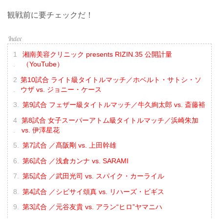
観戦前に要チェックだ！
湘南美容クリニック presents RIZIN.35 公開計量
（YouTube）
第10試合 ライト級タイトルマッチ／ホベルト・サトシ・ソ
ウザ vs. ジョニー・ケース
第9試合 フェザー級タイトルマッチ／牛久絢太郎 vs. 斎藤裕
第8試合 女子スーパーアトム級タイトルマッチ／浜崎朱加
vs. 伊澤星花
第7試合 ／髙阪剛 vs. 上田幹雄
第6試合 ／浅倉カンナ vs. SARAMI
第5試合 ／武田光司 vs. スパイク・カーライル
第4試合 ／シビサイ頌真 vs. リハーズ・ビギス
第3試合 ／元谷友貴 vs. アラン“ヒロ”ヤマニハ