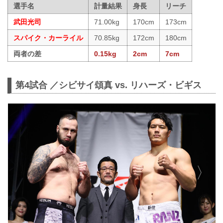
選手名
計量結果
身長
リーチ
武田光司
71.00kg
170cm
173cm
スパイク・カーライル
70.85kg
172cm
180cm
両者の差
0.15kg
2cm
7cm
第4試合 ／シビサイ頌真 vs. リハーズ・ビギス