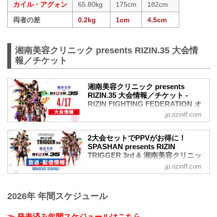
カイル・アグォン
65.80kg
175cm
182cm
両者の差
0.2kg
1cm
4.5cm
湘南美容クリニック presents RIZIN.35 大会情
報／チケット
湘南美容クリニック presents
RIZIN.35 大会情報／チケット -
RIZIN FIGHTING FEDERATION オ
フィシャルサイト
jp.rizinff.com
MOVIE
【Trailer】SPASHAN presents RIZIN
2大会セットでPPVがお得に！
TRIGGER 3rd & 湘南美容クリニック
SPASHAN presents RIZIN
presents RIZIN.35
TRIGGER 3rd & 湘南美容クリニッ
youtu.be
ク presents RIZIN.35 放送・配信情
jp.rizinff.com
大会概要
報 - RIZIN FIGHTING
名称
FEDERATION オフィシャルサイト
湘南美容クリニック presents RIZIN.35
4月16日（土）と4月17日（日）に武蔵野
2026年 年間スケジュール
日時
の森総合スポーツプラザ メインアリーナ
2022年4月17日（日）12:30開場 / 14:00開
で行われるSPASHAN presents RIZIN
≫ 発表済み年間スケジュールはこちら