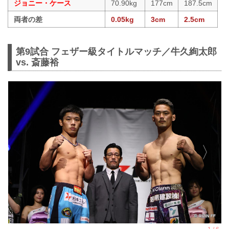
ジョニー・ケース
70.90kg
177cm
187.5cm
両者の差
0.05kg
3cm
2.5cm
第9試合 フェザー級タイトルマッチ／牛久絢太郎
vs. 斎藤裕