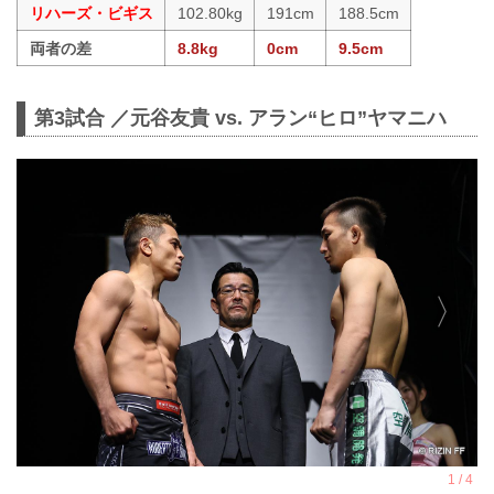
リハーズ・ビギス
102.80kg
191cm
188.5cm
両者の差
8.8kg
0cm
9.5cm
第3試合 ／元谷友貴 vs. アラン“ヒロ”ヤマニハ