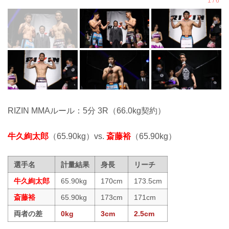
RIZIN MMAルール：5分 3R（66.0kg契約）
牛久絢太郎
（65.90kg）vs.
斎藤裕
（65.90kg）
選手名
計量結果
身長
リーチ
牛久絢太郎
65.90kg
170cm
173.5cm
斎藤裕
65.90kg
173cm
171cm
両者の差
0kg
3cm
2.5cm