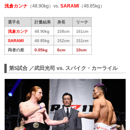
浅倉カンナ
（48.90kg）vs.
SARAMI
（48.85kg）
選手名
計量結果
身長
リーチ
浅倉カンナ
48.90kg
158cm
161cm
SARAMI
48.85kg
152cm
151cm
両者の差
0.05kg
6cm
10cm
第5試合 ／武田光司 vs. スパイク・カーライル