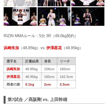
RIZIN MMAルール：5分 3R（49.0kg契約）
浜崎朱加
（48.85kg）vs.
伊澤星花
（48.95kg）
選手名
計量結果
身長
リーチ
浜崎朱加
48.85kg
158cm
160cm
伊澤星花
48.95kg
160cm
162.5cm
両者の差
0.1kg
2cm
2.5cm
第7試合 ／髙阪剛 vs. 上田幹雄