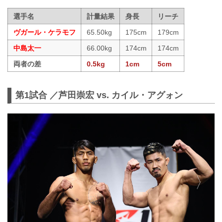
選手名
計量結果
身長
リーチ
ヴガール・ケラモフ
65.50kg
175cm
179cm
中島太一
66.00kg
174cm
174cm
両者の差
0.5kg
1cm
5cm
第1試合 ／芦田崇宏 vs. カイル・アグォン