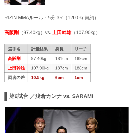
RIZIN MMAルール：5分 3R（120.0kg契約）
髙阪剛
（97.40kg）vs.
上田幹雄
（107.90kg）
選手名
計量結果
身長
リーチ
髙阪剛
97.40kg
181cm
189cm
上田幹雄
107.90kg
187cm
188cm
両者の差
10.5kg
6cm
1cm
第6試合 ／浅倉カンナ vs. SARAMI