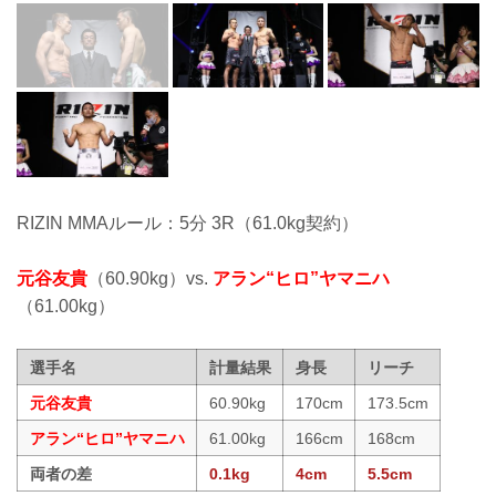
RIZIN MMAルール：5分 3R（61.0kg契約）
元谷友貴
（60.90kg）vs.
アラン“ヒロ”ヤマニハ
（61.00kg）
選手名
計量結果
身長
リーチ
元谷友貴
60.90kg
170cm
173.5cm
アラン“ヒロ”ヤマニハ
61.00kg
166cm
168cm
両者の差
0.1kg
4cm
5.5cm