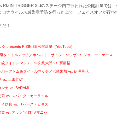
sents RIZIN TRIGGER 3rdのステージ内で行われた公開計量
コロナウイルス感染症予防を行った上で、フェイスオフが行わ
クだ！
resents RIZIN.35 公開計量（YouTube）
ト級タイトルマッチ／ホベルト・サトシ・ソウザ vs. ジョニー・ケース
ー級タイトルマッチ／牛久絢太郎 vs. 斎藤裕
ーパーアトム級タイトルマッチ／浜崎朱加 vs. 伊澤星花
 vs. 上田幹雄
ナ vs. SARAMI
司 vs. スパイク・カーライル
イ頌真 vs. リハーズ・ビギス
貴 vs. アラン“ヒロ”ヤマニハ