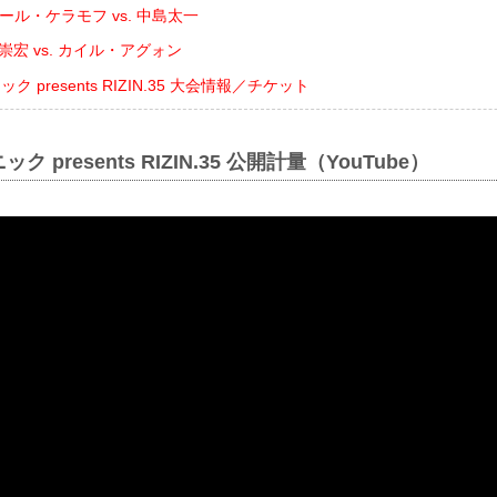
ール・ケラモフ vs. 中島太一
崇宏 vs. カイル・アグォン
 presents RIZIN.35 大会情報／チケット
 presents RIZIN.35 公開計量（YouTube）