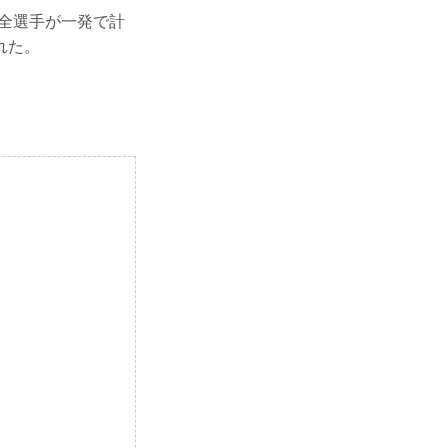
では、全選手が一発で計
れた。