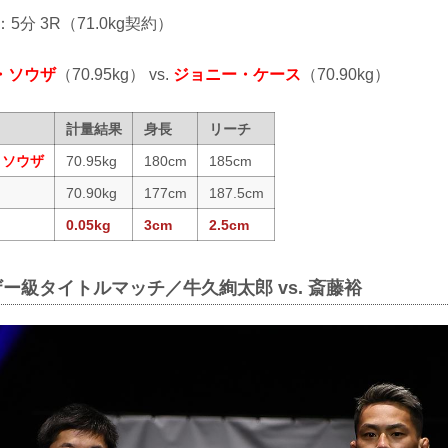
：5分 3R（71.0kg契約）
・ソウザ
（70.95kg） vs.
ジョニー・ケース
（70.90kg）
計量結果
身長
リーチ
・ソウザ
70.95kg
180cm
185cm
70.90kg
177cm
187.5cm
0.05kg
3cm
2.5cm
ザー級タイトルマッチ／牛久絢太郎 vs. 斎藤裕