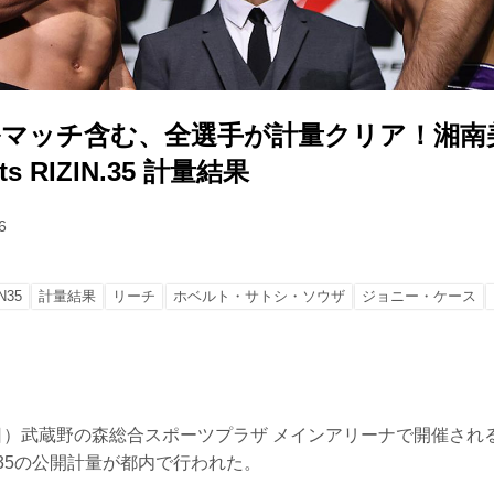
ルマッチ含む、全選手が計量クリア！湘南
ts RIZIN.35 計量結果
6
N35
計量結果
リーチ
ホベルト・サトシ・ソウザ
ジョニー・ケース
（日）武蔵野の森総合スポーツプラザ メインアリーナで開催され
IZIN.35の公開計量が都内で行われた。