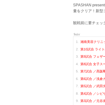
SPASHAN pre
量をクリア！新型
観戦前に要チェッ
湘南美容クリニック p
第10試合 ライ
第9試合 フェザ
第8試合 女子ス
第7試合 ／髙阪剛
第6試合 ／浅倉カン
第5試合 ／武田光
第4試合 ／シビサ
第3試合 ／元谷友