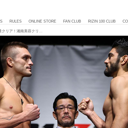
US
RULES
ONLINE STORE
FAN CLUB
RIZIN 100 CLUB
CO
3大タイトルマッチ含む、全選手が計量クリア！湘南美容クリニック presents RIZIN.35 計量結果