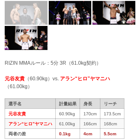
RIZIN MMAルール：5分 3R（61.0kg契約）
元谷友貴
（60.90kg）vs.
アラン“ヒロ”ヤマニハ
（61.00kg）
選手名
計量結果
身長
リーチ
元谷友貴
60.90kg
170cm
173.5cm
アラン“ヒロ”ヤマニハ
61.00kg
166cm
168cm
両者の差
0.1kg
4cm
5.5cm