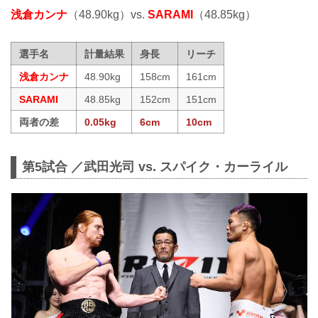
浅倉カンナ
（48.90kg）vs.
SARAMI
（48.85kg）
選手名
計量結果
身長
リーチ
浅倉カンナ
48.90kg
158cm
161cm
SARAMI
48.85kg
152cm
151cm
両者の差
0.05kg
6cm
10cm
第5試合 ／武田光司 vs. スパイク・カーライル