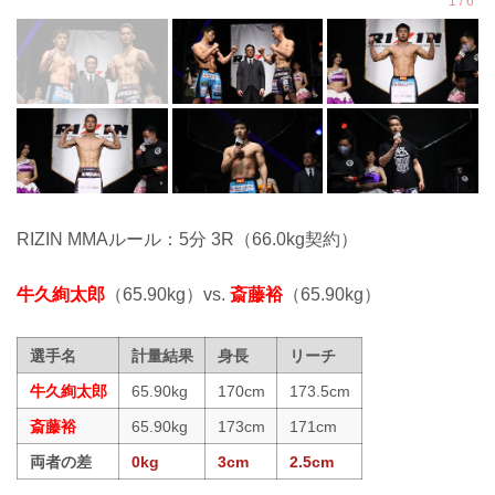
RIZIN MMAルール：5分 3R（66.0kg契約）
牛久絢太郎
（65.90kg）vs.
斎藤裕
（65.90kg）
選手名
計量結果
身長
リーチ
牛久絢太郎
65.90kg
170cm
173.5cm
斎藤裕
65.90kg
173cm
171cm
両者の差
0kg
3cm
2.5cm