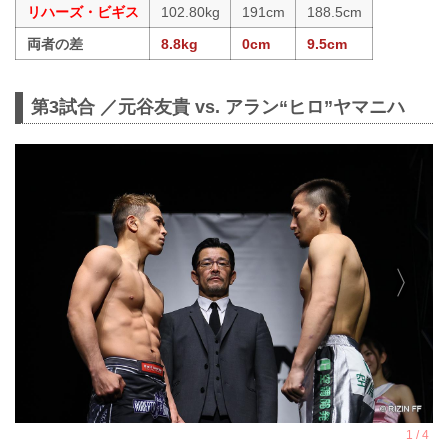
リハーズ・ビギス
102.80kg
191cm
188.5cm
両者の差
8.8kg
0cm
9.5cm
第3試合 ／元谷友貴 vs. アラン“ヒロ”ヤマニハ