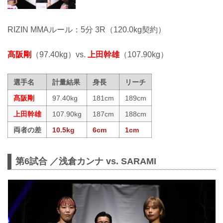
RIZIN MMAルール：5分 3R（120.0kg契約）
髙阪剛
（97.40kg）vs.
上田幹雄
（107.90kg）
選手名
計量結果
身長
リーチ
髙阪剛
97.40kg
181cm
189cm
上田幹雄
107.90kg
187cm
188cm
両者の差
10.5kg
6cm
1cm
第6試合 ／浅倉カンナ vs. SARAMI