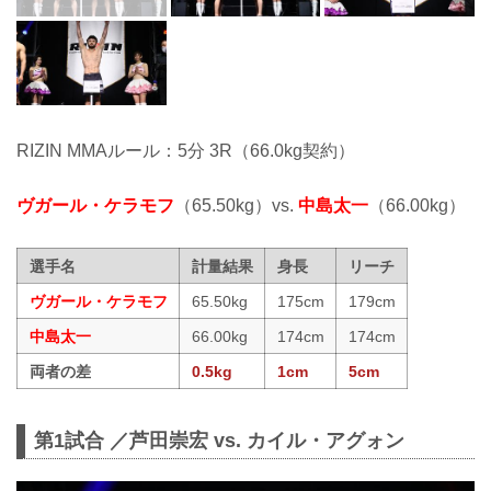
RIZIN MMAルール：5分 3R（66.0kg契約）
ヴガール・ケラモフ
（65.50kg）vs.
中島太一
（66.00kg）
選手名
計量結果
身長
リーチ
ヴガール・ケラモフ
65.50kg
175cm
179cm
中島太一
66.00kg
174cm
174cm
両者の差
0.5kg
1cm
5cm
第1試合 ／芦田崇宏 vs. カイル・アグォン