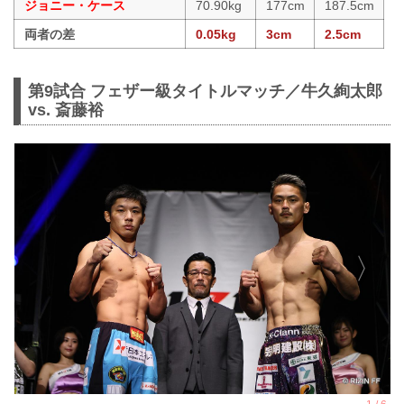
ジョニー・ケース
70.90kg
177cm
187.5cm
両者の差
0.05kg
3cm
2.5cm
第9試合 フェザー級タイトルマッチ／牛久絢太郎
vs. 斎藤裕