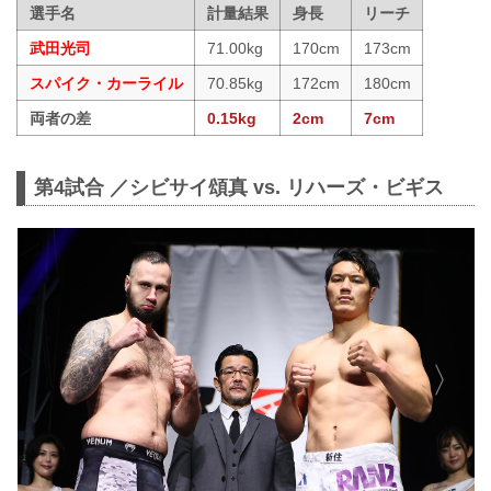
選手名
計量結果
身長
リーチ
武田光司
71.00kg
170cm
173cm
スパイク・カーライル
70.85kg
172cm
180cm
両者の差
0.15kg
2cm
7cm
第4試合 ／シビサイ頌真 vs. リハーズ・ビギス