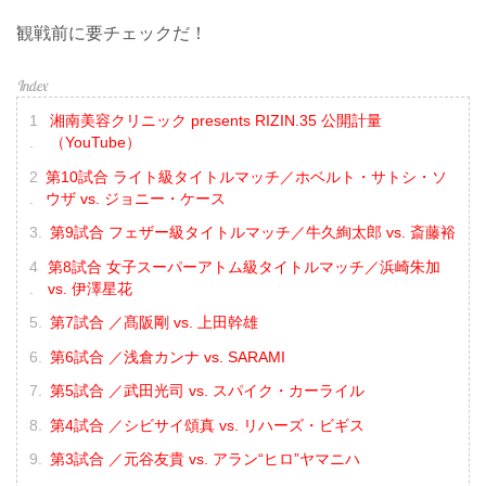
観戦前に要チェックだ！
湘南美容クリニック presents RIZIN.35 公開計量
（YouTube）
第10試合 ライト級タイトルマッチ／ホベルト・サトシ・ソ
ウザ vs. ジョニー・ケース
第9試合 フェザー級タイトルマッチ／牛久絢太郎 vs. 斎藤裕
第8試合 女子スーパーアトム級タイトルマッチ／浜崎朱加
vs. 伊澤星花
第7試合 ／髙阪剛 vs. 上田幹雄
第6試合 ／浅倉カンナ vs. SARAMI
第5試合 ／武田光司 vs. スパイク・カーライル
第4試合 ／シビサイ頌真 vs. リハーズ・ビギス
第3試合 ／元谷友貴 vs. アラン“ヒロ”ヤマニハ