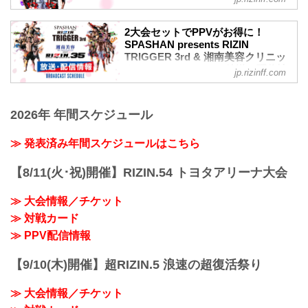
MOVIE
【Trailer】SPASHAN presents RIZIN
2大会セットでPPVがお得に！
TRIGGER 3rd & 湘南美容クリニック
SPASHAN presents RIZIN
presents RIZIN.35
TRIGGER 3rd & 湘南美容クリニッ
youtu.be
ク presents RIZIN.35 放送・配信情
jp.rizinff.com
大会概要
報 - RIZIN FIGHTING
名称
FEDERATION オフィシャルサイト
湘南美容クリニック presents RIZIN.35
4月16日（土）と4月17日（日）に武蔵野
2026年 年間スケジュール
日時
の森総合スポーツプラザ メインアリーナ
2022年4月17日（日）12:30開場 / 14:00開
で行われるSPASHAN presents RIZIN
≫ 発表済み年間スケジュールはこちら
始
TRIGGER 3rdと湘南美容クリニック
終了予定時間
presents RIZIN.35のPPVとVRの配信チケ
19:00〜20:00頃
【8/11(火･祝)開催】RIZIN.54 トヨタアリーナ大会
ットの販売がスタート！
※試合内容、イベント進行によって終了
今回は、2大会セットでPPVチケットが
予定時間が前後することがありますので
≫ 大会情報／チケット
1,500円お得に！
ご了承ください。
会場に来れない方はお好きな配信サービ
≫ 対戦カード
会場
スでSPASHAN presents RIZIN TRIGGER
≫ PPV配信情報
武蔵野の森総合スポーツプラザ メイン
3rdと湘南美容クリニック presents
ア...
RIZIN.35を、全試...
【9/10(木)開催】超RIZIN.5 浪速の超復活祭り
≫ 大会情報／チケット