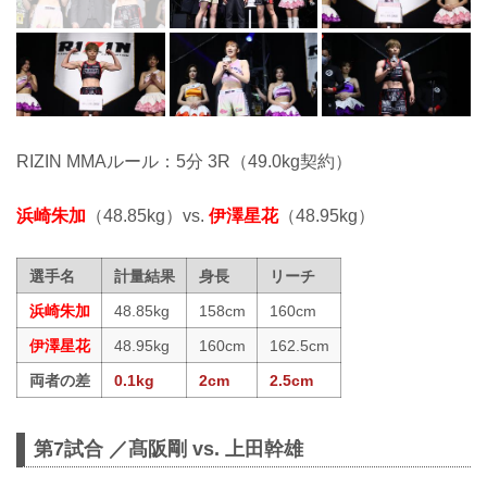
RIZIN MMAルール：5分 3R（49.0kg契約）
浜崎朱加
（48.85kg）vs.
伊澤星花
（48.95kg）
選手名
計量結果
身長
リーチ
浜崎朱加
48.85kg
158cm
160cm
伊澤星花
48.95kg
160cm
162.5cm
両者の差
0.1kg
2cm
2.5cm
第7試合 ／髙阪剛 vs. 上田幹雄