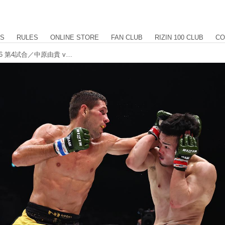
US
RULES
ONLINE STORE
FAN CLUB
RIZIN 100 CLUB
CO
【試合結果】Yogibo presents RIZIN.46 第4試合／中原由貴 vs. ビクター・コレスニック