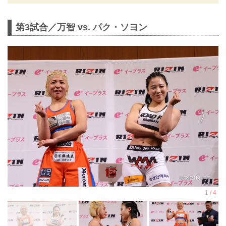
第3試合／万智 vs. パク・ソヨン