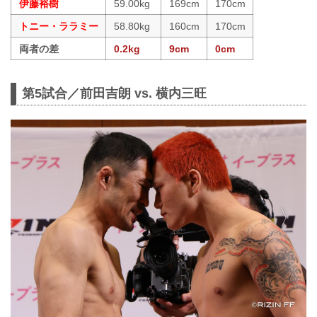
伊藤裕樹
59.00kg
169cm
170cm
トニー・ララミー
58.80kg
160cm
170cm
両者の差
0.2kg
9cm
0cm
第5試合／前田吉朗 vs. 横内三旺