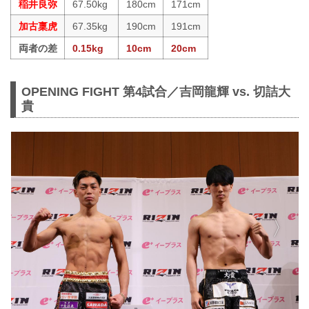
稲井良弥
67.50kg
180cm
171cm
加古稟虎
67.35kg
190cm
191cm
両者の差
0.15kg
10cm
20cm
OPENING FIGHT 第4試合／吉岡龍輝 vs. 切詰大
貴