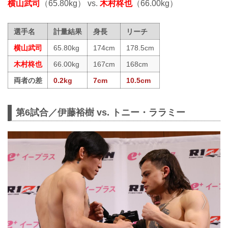
横山武司
（65.80kg） vs.
木村柊也
（66.00kg）
選手名
計量結果
身長
リーチ
横山武司
65.80kg
174cm
178.5cm
木村柊也
66.00kg
167cm
168cm
両者の差
0.2kg
7cm
10.5cm
第6試合／伊藤裕樹 vs. トニー・ララミー