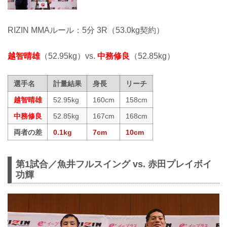
RIZIN MMAルール：5分 3R（53.0kg契約）
越智晴雄
（52.95kg）vs.
中務修良
（52.85kg）
選手名
計量結果
身長
リーチ
越智晴雄
52.95kg
160cm
158cm
中務修良
52.85kg
167cm
168cm
両者の差
0.1kg
7cm
10cm
第1試合／魚井フルスイング vs. 赤田プレイボイ
功輝