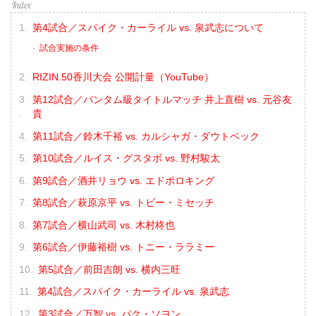
第4試合／スパイク・カーライル vs. 泉武志について
試合実施の条件
RIZIN.50香川大会 公開計量（YouTube）
第12試合／バンタム級タイトルマッチ 井上直樹 vs. 元谷友
貴
第11試合／鈴木千裕 vs. カルシャガ・ダウトベック
第10試合／ルイス・グスタボ vs. 野村駿太
第9試合／酒井リョウ vs. エドポロキング
第8試合／萩原京平 vs. トビー・ミセッチ
第7試合／横山武司 vs. 木村柊也
第6試合／伊藤裕樹 vs. トニー・ララミー
第5試合／前田吉朗 vs. 横内三旺
第4試合／スパイク・カーライル vs. 泉武志
第3試合／万智 vs. パク・ソヨン