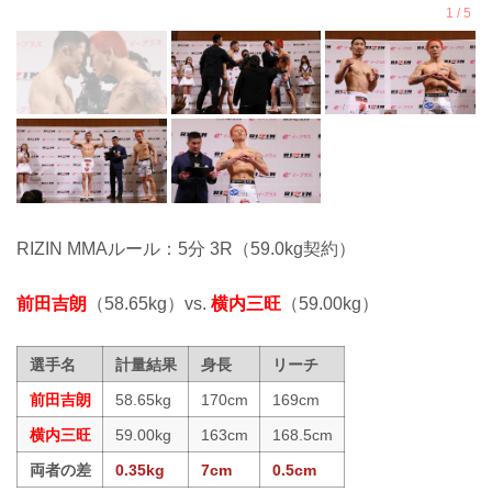
RIZIN MMAルール：5分 3R（59.0kg契約）
前田吉朗
（58.65kg）vs.
横内三旺
（59.00kg）
選手名
計量結果
身長
リーチ
前田吉朗
58.65kg
170cm
169cm
横内三旺
59.00kg
163cm
168.5cm
両者の差
0.35kg
7cm
0.5cm