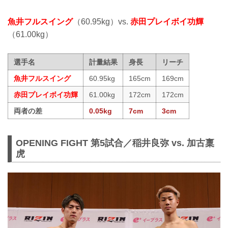
魚井フルスイング
（60.95kg）vs.
赤田プレイボイ功輝
（61.00kg）
選手名
計量結果
身長
リーチ
魚井フルスイング
60.95kg
165cm
169cm
赤田プレイボイ功輝
61.00kg
172cm
172cm
両者の差
0.05kg
7cm
3cm
OPENING FIGHT 第5試合／稲井良弥 vs. 加古稟
虎