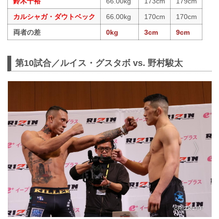
鈴木千裕
66.00kg
173cm
179cm
カルシャガ・ダウトベック
66.00kg
170cm
170cm
両者の差
0kg
3cm
9cm
第10試合／ルイス・グスタボ vs. 野村駿太