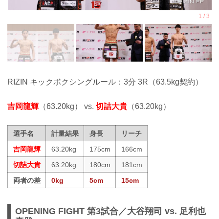
RIZIN キックボクシングルール：3分 3R（63.5kg契約）
吉岡龍輝
（63.20kg） vs.
切詰大貴
（63.20kg）
選手名
計量結果
身長
リーチ
吉岡龍輝
63.20kg
175cm
166cm
切詰大貴
63.20kg
180cm
181cm
両者の差
0kg
5cm
15cm
OPENING FIGHT 第3試合／大谷翔司 vs. 足利也