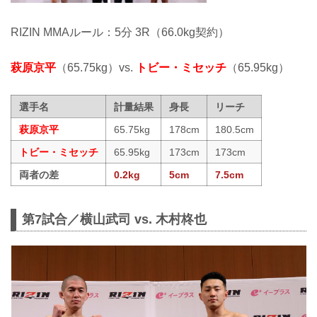
RIZIN MMAルール：5分 3R（66.0kg契約）
萩原京平
（65.75kg）vs.
トビー・ミセッチ
（65.95kg）
選手名
計量結果
身長
リーチ
萩原京平
65.75kg
178cm
180.5cm
トビー・ミセッチ
65.95kg
173cm
173cm
両者の差
0.2kg
5cm
7.5cm
第7試合／横山武司 vs. 木村柊也