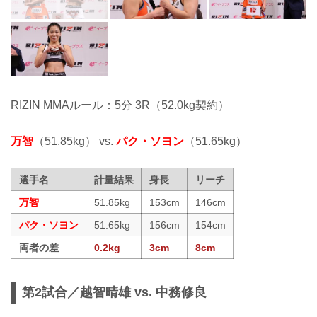
RIZIN MMAルール：5分 3R（52.0kg契約）
万智
（51.85kg） vs.
パク・ソヨン
（51.65kg）
選手名
計量結果
身長
リーチ
万智
51.85kg
153cm
146cm
パク・ソヨン
51.65kg
156cm
154cm
両者の差
0.2kg
3cm
8cm
第2試合／越智晴雄 vs. 中務修良