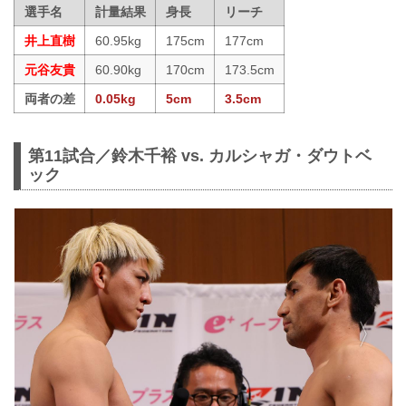
選手名
計量結果
身長
リーチ
井上直樹
60.95kg
175cm
177cm
元谷友貴
60.90kg
170cm
173.5cm
両者の差
0.05kg
5cm
3.5cm
第11試合／鈴木千裕 vs. カルシャガ・ダウトベ
ック