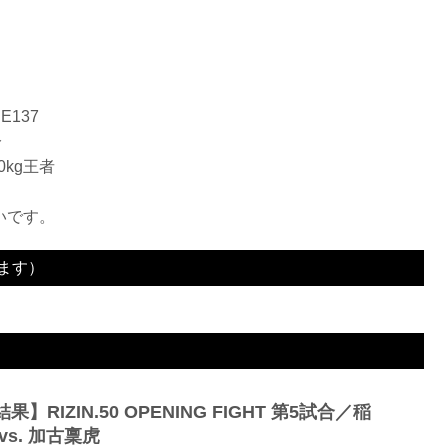
E137
分
0kg王者
いです。
ます）
1R 2分57秒 TKO（レフェリーストップ）
果】RIZIN.50 OPENING FIGHT 第5試合／稲
vs. 加古稟虎