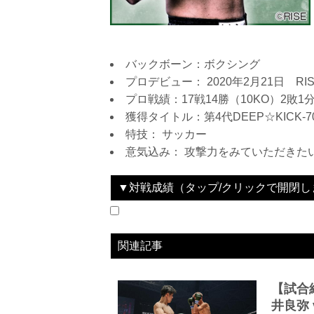
バックボーン：ボクシング
プロデビュー： 2020年2月21日 RIS
プロ戦績：17戦14勝（10KO）2敗1
獲得タイトル：第4代DEEP☆KICK-7
特技： サッカー
意気込み： 攻撃力をみていただきた
▼対戦成績（タップ/クリックで開閉し
2025.03.30
RIZIN.50
WIN
vs
加古稟虎
関連記事
【試合結
井良弥 