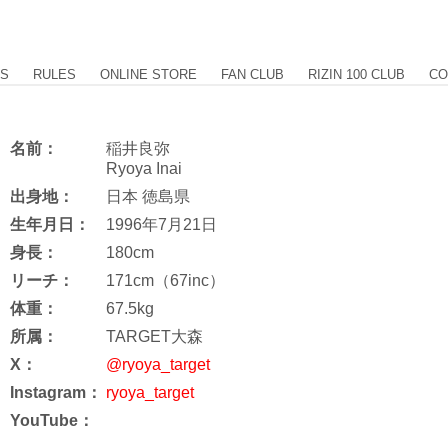
US
RULES
ONLINE STORE
FAN CLUB
RIZIN 100 CLUB
CO
名前：
稲井良弥
Ryoya Inai
出身地：
日本 徳島県
生年月日：
1996年7月21日
身長：
180cm
リーチ：
171cm（67inc）
体重：
67.5kg
所属：
TARGET大森
X：
@ryoya_target
Instagram：
ryoya_target
YouTube：