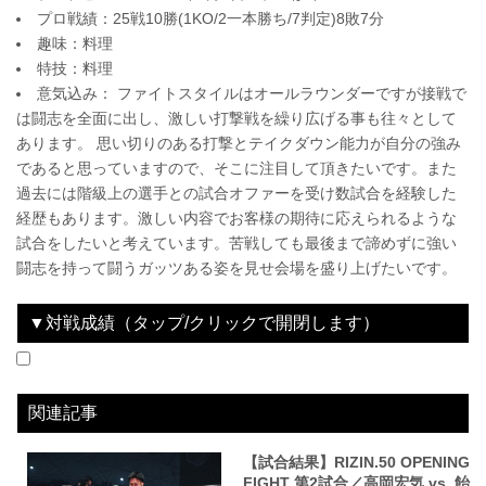
プロ戦績：25戦10勝(1KO/2一本勝ち/7判定)8敗7分
趣味：料理
特技：料理
意気込み： ファイトスタイルはオールラウンダーですが接戦で
は闘志を全面に出し、激しい打撃戦を繰り広げる事も往々として
あります。 思い切りのある打撃とテイクダウン能力が自分の強み
であると思っていますので、そこに注目して頂きたいです。また
過去には階級上の選手との試合オファーを受け数試合を経験した
経歴もあります。激しい内容でお客様の期待に応えられるような
試合をしたいと考えています。苦戦しても最後まで諦めずに強い
闘志を持って闘うガッツある姿を見せ会場を盛り上げたいです。
▼対戦成績（タップ/クリックで開閉します）
2025.03.30
RIZIN.50
WIN
vs
飴山聖也
2R 3分04秒 SUB（タップアウト：リアネイキッドチョーク）
関連記事
【試合結果】RIZIN.50 OPENING
FIGHT 第2試合／高岡宏気 vs. 飴