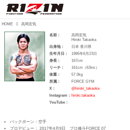
HOME
高岡宏気
名前：
高岡宏気
Hiroki Takaoka
出身地：
日本 香川県
生年月日：
1995年6月23日
身長：
167cm
リーチ：
161cm（63inc）
体重：
57.0kg
所属：
FORCE GYM
X：
@hiroki_takaoka
Instagram：
hiroki.takaoka
YouTube：
バックボーン：空手
プロデビュー： 2017年4月9日 プロ修斗FORCE 07