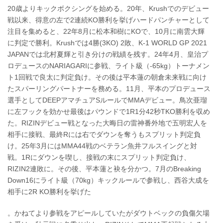
20歳よりキックボクシングを始める。20年、Krushでのデビュー
戦以来、得意の左で2連続KO勝利を挙げハードパンチャーとして
注目を集めると、22年8月に松本和樹にKOで、10月に南雲大輝
に判定で勝利。Krushでは4勝(3KO) 2敗、K-1 WORLD GP 2021
JAPANでは北村夏輝と引き分けの戦績を残す。24年4月、皇治プ
ロデュースのNARIAGARIに参戦、ライト級（-65kg）トーナメン
ト1回戦で良太に判定負け。その後は平本蓮の朝倉未来戦に向け
たスパーリングパートナーを務める。11月、平本のプロデュース
選手としてDEEPアマチュアSルールでMMAデビュー。鳥次亜瑠
に左フックを効かせ最後はパウンドで1R1分42秒TKO勝利を収め
た。RIZINデビュー戦となった大晦日の雷神番外地で五明宏人を
相手に接戦、最終Rには右でダウンを奪うもスプリット判定負
け。25年3月にはMMA44戦のベテラン魚井フルスイングと対
戦。1Rにダウンを喫し、接戦の末にスプリット判定負け、
RIZIN2連敗に。その後、平本蓮と袂を分かつ。7月のBreaking
Down16にライト級（70kg）キックルールで参戦し、西谷大成を
相手に2R KO勝利を挙げた
。かねてより参戦をアピールしていたがダウトベックの負傷欠場