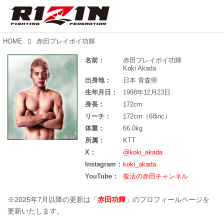
HOME
赤田プレイボイ功輝
名前：
赤田プレイボイ功輝
Koki Akada
出身地：
日本 青森県
生年月日：
1998年12月23日
身長：
172cm
リーチ：
172cm（68inc）
体重：
66.0kg
所属：
KTT
X：
@koki_akada
Instagram：
koki_akada
YouTube：
復活の赤田チャンネル
※2025年7月以降の更新は「
赤田功輝
」のプロフィールページを
更新いたします。