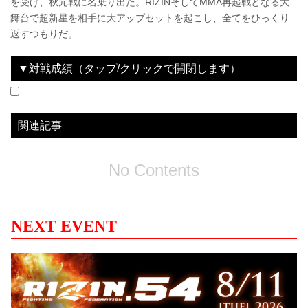
を受け、秋元戦に名乗り出た。RIZINそしてMMA再起戦となる大
舞台で超新星を相手に大アップセットを起こし、全てをひっくり
返すつもりだ。
▼対戦成績（タップ/クリックで開閉します）
2024.12.31
RIZIN DECADE
LOSE
2025.03.30
RIZIN.50
LOSE
vs
vs
五明宏人
魚井フルスイング
3R 5分00秒 判定（2-1）
判定（2-1）
関連記事
No Contents
NEXT EVENT