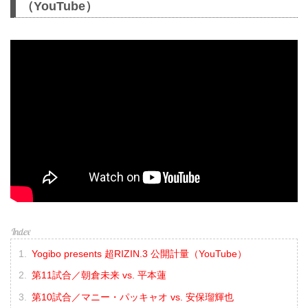
（YouTube）
Yogibo presents 超RIZIN.3 公開計量（YouTube）
第11試合／朝倉未来 vs. 平本蓮
第10試合／マニー・パッキャオ vs. 安保瑠輝也