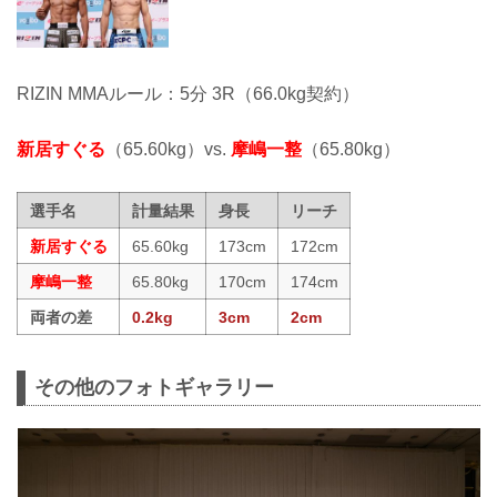
RIZIN MMAルール：5分 3R（66.0kg契約）
新居すぐる
（65.60kg）vs.
摩嶋一整
（65.80kg）
選手名
計量結果
身長
リーチ
新居すぐる
65.60kg
173cm
172cm
摩嶋一整
65.80kg
170cm
174cm
両者の差
0.2kg
3cm
2cm
その他のフォトギャラリー