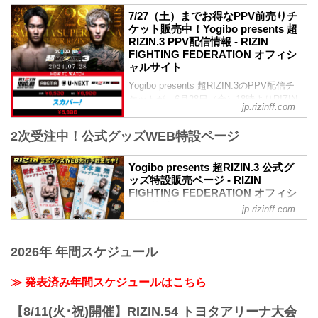
始
前に是非チェックしておこう！
7/27（土）までお得なPPV前売りチ
終了予定時間
※見所解説は随時更新いたします。
ケット販売中！Yogibo presents 超
19:00〜20:00頃
試合順
RIZIN.3 PPV配信情報 - RIZIN
※試合内容、イベント進行によって終了
第11試合／朝倉未来 vs. 平本蓮
FIGHTING FEDERATION オフィシ
予定時間が前後することがありますので
RIZIN MMA特別ルール：5分
ャルサイト
ご了承ください。
5R（66.0kg）
会場
Yogibo presents 超RIZIN.3のPPV配信チ
朝倉未来 vs. 平本蓮
さいたまスーパーア...
ケットが、6月28日（金）18時よりRIZIN
RIZIN MMA特別ルール 詳細
jp.rizinff.com
100 CLUB、ABEMA、U-NEXT、RIZIN
各ラウンド10点方式による採点（ラウン
LIVEにて販売がスタートしたぞ！
ドマスト）
2次受注中！公式グッズWEB特設ページ
お得なPPV前売りチケットは、大会前日
インターバルは1分
の7月27日（土）23:59まで販売！
3ラウンド終了時点で決着がついていなけ
会場に来れない方、会場にも行くが実
Yogibo presents 超RIZIN.3 公式グ
れば、3...
ッズ特設販売ページ - RIZIN
況・解説ありで試合を見たい方は、お好
FIGHTING FEDERATION オフィシ
きな配信サービスでYogibo presents 超
ャルサイト
RIZIN.3を全試合リアルタイムで視聴しよ
jp.rizinff.com
う！
現在、Yogibo presents 超RIZIN.3の公式
PPV販売スケジュール一覧
グッズ特設販売ページのにて、WEB先行
配信日時 料金...
2026年 年間スケジュール
予約を受付中！
今回は、今大会のメインイベントを飾る
朝倉未来/平本蓮の応援グッズコンプリー
≫ 発表済み年間スケジュールはこちら
トセットをはじめ、フェイスオフTシャツ
や対戦カードTシャツ、MMAグローブキ
【8/11(火･祝)開催】RIZIN.54 トヨタアリーナ大会