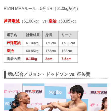
RIZIN MMAルール：5分 3R（61.0kg契約）
芦澤竜誠
（61.00kg） vs.
皇治
（60.85kg）
選手名
計量結果
身長
リーチ
芦澤竜誠
61.00kg
175cm
175.5cm
皇治
60.85kg
173cm
168cm
両者の差
0.15kg
2cm
7.5cm
第5試合／ジョン・ドッドソン vs. 征矢貴