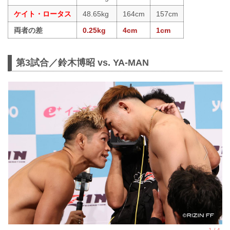
ケイト・ロータス
48.65kg
164cm
157cm
両者の差
0.25kg
4cm
1cm
第3試合／鈴木博昭 vs. YA-MAN