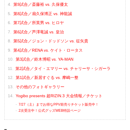
第9試合／斎藤裕 vs. 久保優太
第8試合／扇久保博正 vs. 神龍誠
第7試合／所英男 vs. ヒロヤ
第6試合／芦澤竜誠 vs. 皇治
第5試合／ジョン・ドッドソン vs. 征矢貴
第4試合／RENA vs. ケイト・ロータス
第3試合／鈴木博昭 vs. YA-MAN
第2試合／タイ・エマリー vs. チャリーサ・シガーラ
第1試合／新居すぐる vs. 摩嶋一整
その他のフォトギャラリー
Yogibo presents 超RIZIN.3 大会情報／チケット
7/27（土）までお得なPPV前売りチケット販売中！
2次受注中！公式グッズWEB特設ページ