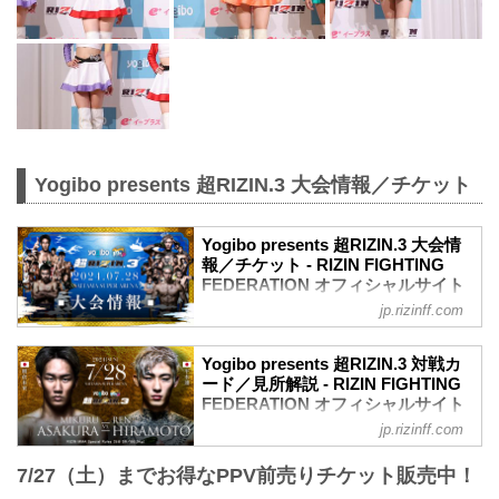
Yogibo presents 超RIZIN.3 大会情報／チケット
Yogibo presents 超RIZIN.3 大会情
報／チケット - RIZIN FIGHTING
FEDERATION オフィシャルサイト
jp.rizinff.com
MOVIE
【Trailer】Yogibo presents 超RIZIN.3
youtu.be
Yogibo presents 超RIZIN.3 対戦カ
【Trailer】Yogibo presents 超RIZIN.3 / 朝
ード／見所解説 - RIZIN FIGHTING
倉未来vs平本蓮
FEDERATION オフィシャルサイト
youtu.be
jp.rizinff.com
RIZINマッチメイク担当のチャーリーが対
Yogibo presents 超RIZIN.3 大会概要
戦カードの見所を紹介！選手のバッグボ
開催日時
7/27（土）までお得なPPV前売りチケット販売中！
ーンやストロングポイントを把握すれ
2024年7月28日（日）12:00開場／14:00開
ば、試合観戦がもっと楽しくなる！観戦