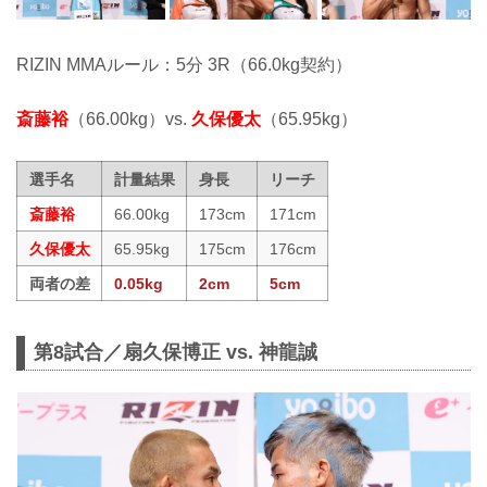
RIZIN MMAルール：5分 3R（66.0kg契約）
斎藤裕
（66.00kg）vs.
久保優太
（65.95kg）
選手名
計量結果
身長
リーチ
斎藤裕
66.00kg
173cm
171cm
久保優太
65.95kg
175cm
176cm
両者の差
0.05kg
2cm
5cm
第8試合／扇久保博正 vs. 神龍誠