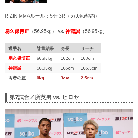
RIZIN MMAルール：5分 3R（57.0kg契約）
扇久保博正
（56.95kg） vs.
神龍誠
（56.95kg）
選手名
計量結果
身長
リーチ
扇久保博正
56.95kg
162cm
163cm
神龍誠
56.95kg
165cm
165.5cm
両者の差
0kg
3cm
2.5cm
第7試合／所英男 vs. ヒロヤ