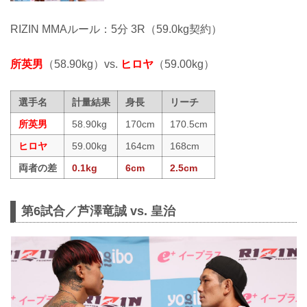
RIZIN MMAルール：5分 3R（59.0kg契約）
所英男
（58.90kg）vs.
ヒロヤ
（59.00kg）
選手名
計量結果
身長
リーチ
所英男
58.90kg
170cm
170.5cm
ヒロヤ
59.00kg
164cm
168cm
両者の差
0.1kg
6cm
2.5cm
第6試合／芦澤竜誠 vs. 皇治