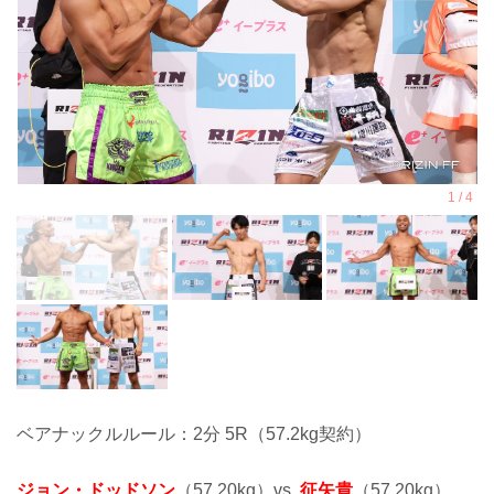
ベアナックルルール：2分 5R（57.2kg契約）
ジョン・ドッドソン
（57.20kg）vs.
征矢貴
（57.20kg）