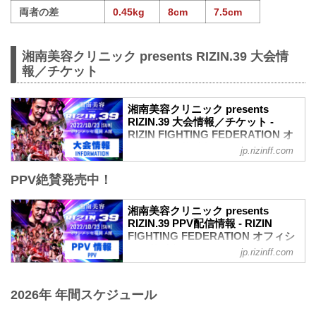
両者の差
0.45kg
8cm
7.5cm
湘南美容クリニック presents RIZIN.39 大会情
報／チケット
湘南美容クリニック presents
RIZIN.39 大会情報／チケット -
RIZIN FIGHTING FEDERATION オ
フィシャルサイト
jp.rizinff.com
MOVIE
PPV絶賛発売中！
【Trailer】湘南美容クリニック presents
RIZIN.39 in マリンメッセ福岡
youtu.be
湘南美容クリニック presents
大会概要
RIZIN.39 PPV配信情報 - RIZIN
名称
FIGHTING FEDERATION オフィシ
湘南美容クリニック presents RIZIN.39
ャルサイト
jp.rizinff.com
日時
10月23日（日） マリンメッセ福岡にて開
2022年10月23日（日） 12:30開場 / 14:00
催される湘南美容クリニック presents
開始
2026年 年間スケジュール
RIZIN.39の各配信サービスのPPV配信チ
終了予定時間
ケット情報をまとめたぞ！
20:00〜21:00頃