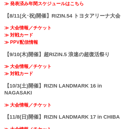
会場に来れない方はお好きな配信サービ
≫ 発表済み年間スケジュールはこちら
※試合内容、イベント進行によって終了
スで、湘南美容クリニック presents
予定時間が前後することがありますので
RIZIN.38を全試合リアルタイムで視聴し
【8/11(火･祝)開催】RIZIN.54 トヨタアリーナ大会
ご了承ください。
よう！
会場
PPV配信スケジュール一覧
マリンメッセ福岡 Ａ館
≫ 大会情報／チケット
配信日時 料金 配信媒体 アーカイブ
福岡市地下鉄「呉服町」駅より徒歩15分
≫ 対戦カード
期間 応援
福岡市地下鉄「中洲川...
コード 番組名・その他
≫ PPV配信情報
10/23(日)
14:00〜 前売り¥5,000(税込)
【9/10(木)開催】超RIZIN.5 浪速の超復活祭り
当日¥5,500(税込) RIZIN S...
≫ 大会情報／チケット
≫ 対戦カード
【10/3(土)開催】RIZIN LANDMARK 16 in
NAGASAKI
≫ 大会情報／チケット
【11/8(日)開催】RIZIN LANDMARK 17 in CHIBA