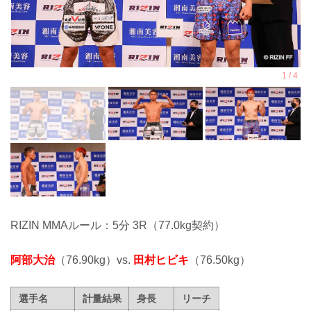
RIZIN MMAルール：5分 3R（77.0kg契約）
阿部大治
（76.90kg）vs.
田村ヒビキ
（76.50kg）
選手名
計量結果
身長
リーチ