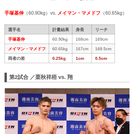
手塚基伸
（60.90kg）vs.
メイマン・マメドフ
（60.65kg）
選手名
計量結果
身長
リーチ
手塚基伸
60.90kg
168cm
169cm
メイマン・マメドフ
60.65kg
167cm
168.5cm
両者の差
0.25kg
1cm
0.5cm
第2試合 ／栗秋祥梧 vs. 翔