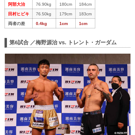
阿部大治
76.90kg
180cm
184cm
田村ヒビキ
76.50kg
179cm
183cm
両者の差
0.4kg
1cm
1cm
第6試合 ／梅野源治 vs. トレント・ガーダム