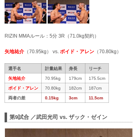
RIZIN MMAルール：5分 3R（71.0kg契約）
矢地祐介
（70.95kg） vs.
ボイド・アレン
（70.80kg）
選手名
計量結果
身長
リーチ
矢地祐介
70.95kg
179cm
175.5cm
ボイド・アレン
70.80kg
182cm
187cm
両者の差
0.15kg
3cm
11.5cm
第9試合 ／武田光司 vs. ザック・ゼイン