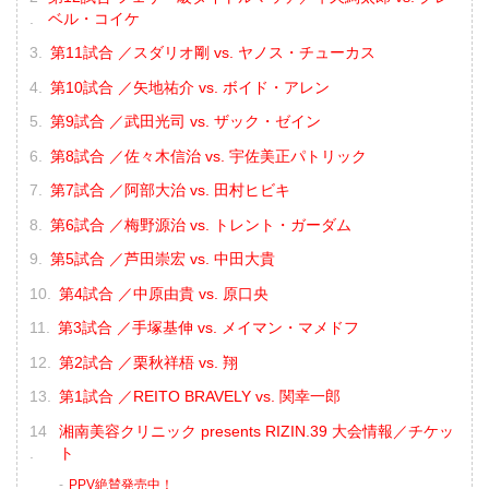
ベル・コイケ
第11試合 ／スダリオ剛 vs. ヤノス・チューカス
第10試合 ／矢地祐介 vs. ボイド・アレン
第9試合 ／武田光司 vs. ザック・ゼイン
第8試合 ／佐々木信治 vs. 宇佐美正パトリック
第7試合 ／阿部大治 vs. 田村ヒビキ
第6試合 ／梅野源治 vs. トレント・ガーダム
第5試合 ／芦田崇宏 vs. 中田大貴
第4試合 ／中原由貴 vs. 原口央
第3試合 ／手塚基伸 vs. メイマン・マメドフ
第2試合 ／栗秋祥梧 vs. 翔
第1試合 ／REITO BRAVELY vs. 関幸一郎
湘南美容クリニック presents RIZIN.39 大会情報／チケッ
ト
PPV絶賛発売中！