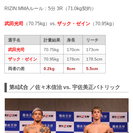
RIZIN MMAルール：5分 3R（71.0kg契約）
武田光司
（70.75kg）vs.
ザック・ゼイン
（70.95kg）
選手名
計量結果
身長
リーチ
武田光司
70.75kg
170cm
173cm
ザック・ゼイン
70.95kg
178cm
178.5cm
両者の差
0.2kg
8cm
5.5cm
第8試合 ／佐々木信治 vs. 宇佐美正パトリック