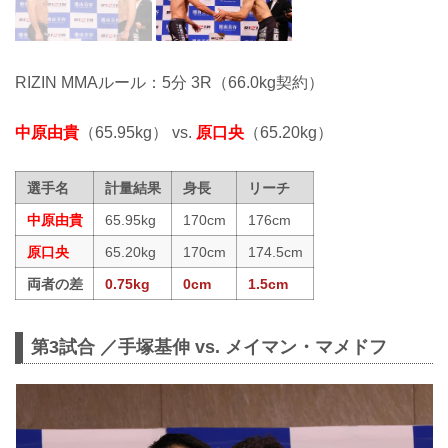
RIZIN MMAルール：5分 3R（66.0kg契約）
中原由貴
（65.95kg） vs.
原口央
（65.20kg）
選手名
計量結果
身長
リーチ
中原由貴
65.95kg
170cm
176cm
原口央
65.20kg
170cm
174.5cm
両者の差
0.75kg
0cm
1.5cm
第3試合 ／手塚基伸 vs. メイマン・マメドフ