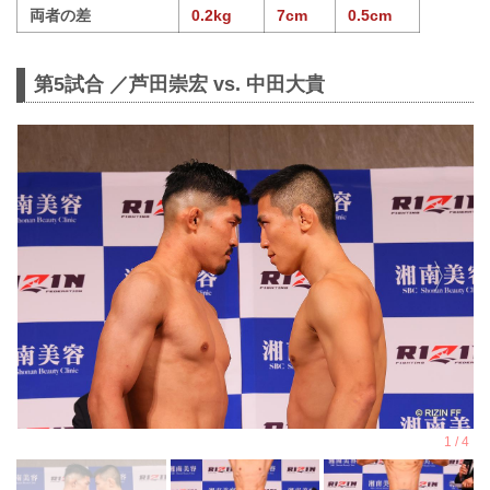
両者の差
0.2kg
7cm
0.5cm
第5試合 ／芦田崇宏 vs. 中田大貴