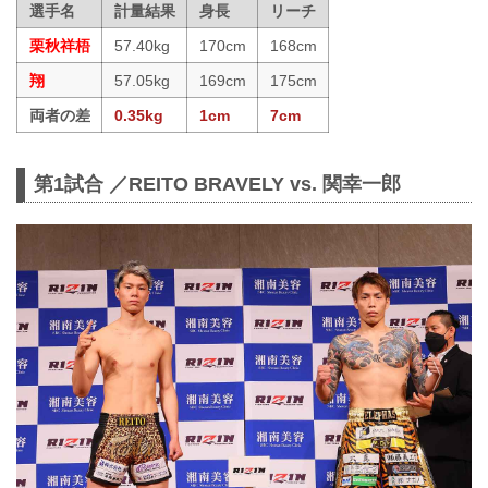
選手名
計量結果
身長
リーチ
栗秋祥梧
57.40kg
170cm
168cm
翔
57.05kg
169cm
175cm
両者の差
0.35kg
1cm
7cm
第1試合 ／REITO BRAVELY vs. 関幸一郎