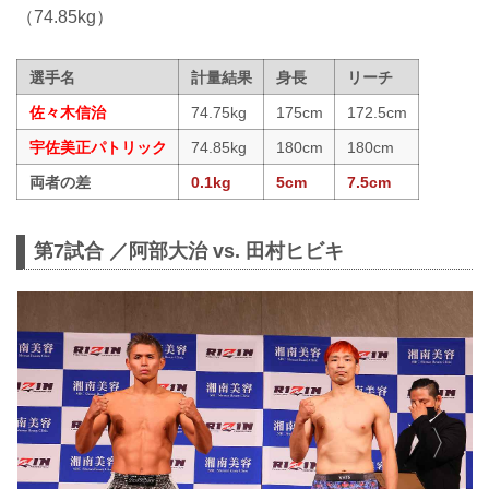
（74.85kg）
選手名
計量結果
身長
リーチ
佐々木信治
74.75kg
175cm
172.5cm
宇佐美正パトリック
74.85kg
180cm
180cm
両者の差
0.1kg
5cm
7.5cm
第7試合 ／阿部大治 vs. 田村ヒビキ