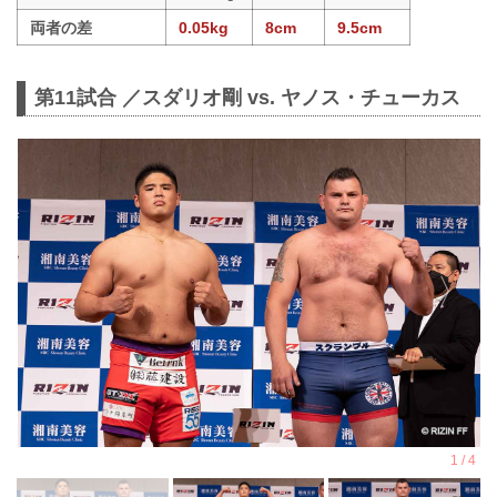
両者の差
0.05kg
8cm
9.5cm
第11試合 ／スダリオ剛 vs. ヤノス・チューカス