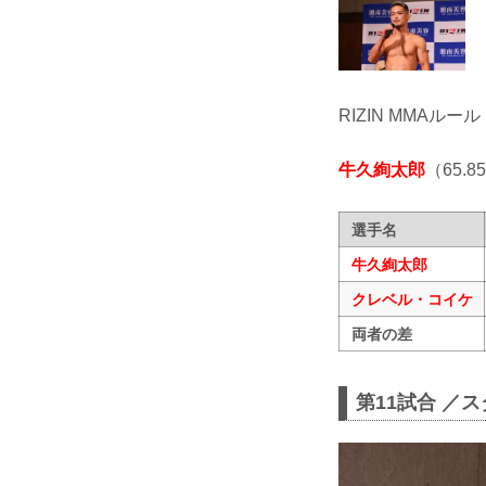
RIZIN MMAルール
牛久絢太郎
（65.8
選手名
牛久絢太郎
クレベル・コイケ
両者の差
第11試合 ／ス