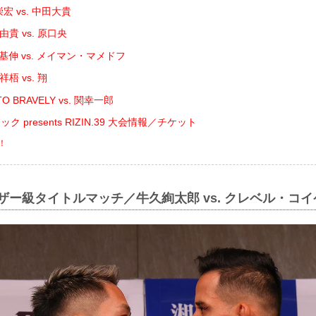
宏 vs. 中田大貴
貴 vs. 原口央
基伸 vs. メイマン・マメドフ
梧 vs. 翔
O BRAVELY vs. 関幸一郎
 presents RIZIN.39 大会情報／チケット
！
ェザー級タイトルマッチ／牛久絢太郎 vs. クレベル・コイ