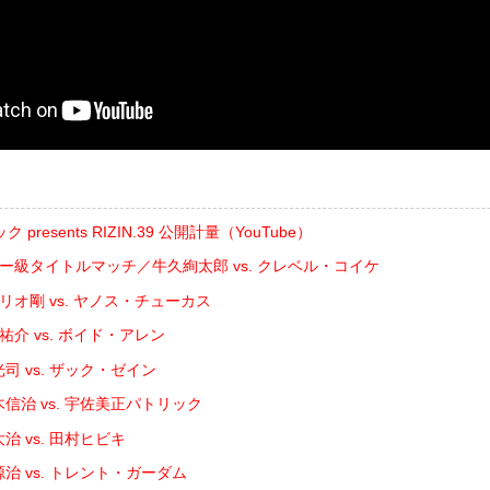
resents RIZIN.39 公開計量（YouTube）
ザー級タイトルマッチ／牛久絢太郎 vs. クレベル・コイケ
゙リオ剛 vs. ヤノス・チューカス
祐介 vs. ボイド・アレン
司 vs. ザック・ゼイン
信治 vs. 宇佐美正パトリック
治 vs. 田村ヒビキ
治 vs. トレント・ガーダム