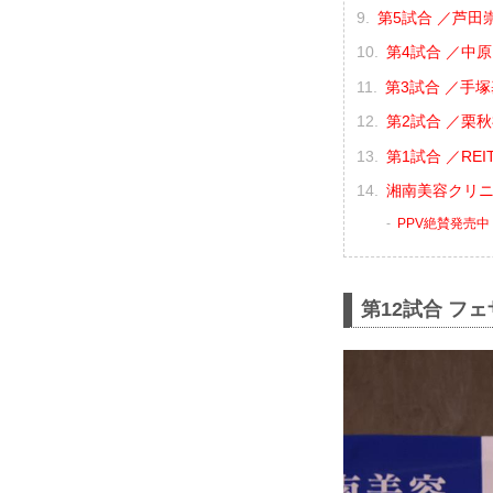
第5試合 ／芦田崇
第4試合 ／中原由
第3試合 ／手塚
第2試合 ／栗秋祥
第1試合 ／REIT
湘南美容クリニック
PPV絶賛発売中
第12試合 フ