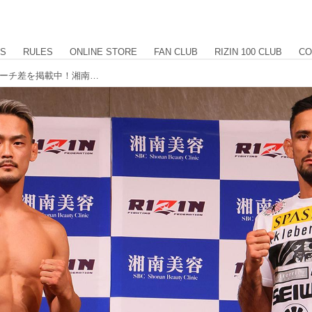
US
RULES
ONLINE STORE
FAN CLUB
RIZIN 100 CLUB
CO
フェイスオフ、計量結果、身長差、リーチ差を掲載中！湘南美容クリニック presents RIZIN.39 計量結果