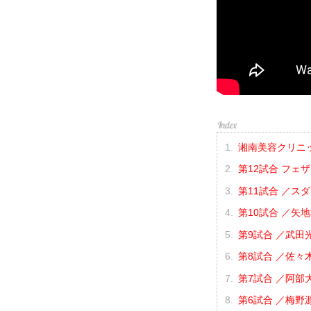
湘南美容クリニック p
第12試合 フェ
第11試合 ／スタ
第10試合 ／矢地
第9試合 ／武田光
第8試合 ／佐々木
第7試合 ／阿部大
第6試合 ／梅野源