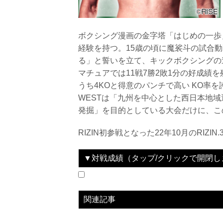
ボクシング漫画の金字塔「はじめの一歩
経験を持つ。15歳の頃に魔裟斗の試合
る」と誓いを立て、キックボクシングの
マチュアでは11戦7勝2敗1分の好成績
うち4KOと得意のパンチで高い KO率を
WESTは「九州を中心とした西日本地域
発掘」を目的としている大会だけに、この
RIZIN初参戦となった22年10月のRIZI
▼対戦成績（タップ/クリックで開閉し
2022.10.23
湘南美容クリニック presents RIZIN.39
LOSE
vs
栗秋祥梧
関連記事