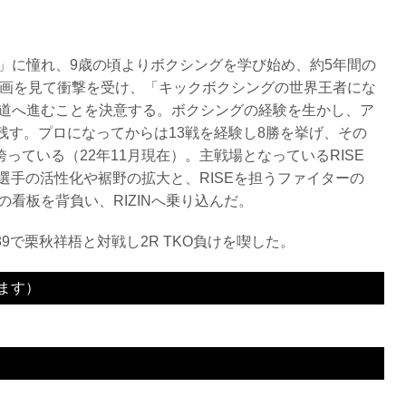
」に憧れ、9歳の頃よりボクシングを学び始め、約5年間の
動画を見て衝撃を受け、「キックボクシングの世界王者にな
道へ進むことを決意する。ボクシングの経験を生かし、ア
を残す。プロになってからは13戦を経験し8勝を挙げ、その
誇っている（22年11月現在）。主戦場となっているRISE
選手の活性化や裾野の拡大と、RISEを担うファイターの
看板を背負い、RIZINへ乗り込んだ。
N.39で栗秋祥梧と対戦し2R TKO負けを喫した。
ます）
2R 1分42秒 TKO（レフェリーストップ）