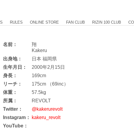
US
RULES
ONLINE STORE
FAN CLUB
RIZIN 100 CLUB
CO
名前：
翔
Kakeru
出身地：
日本 福岡県
生年月日：
2000年2月15日
身長：
169cm
リーチ：
175cm （69inc）
体重：
57.5kg
所属：
REVOLT
Twitter：
@kakerurevolt
Instagram：
kakeru_revolt
YouTube：