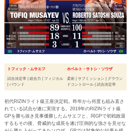
トフィック・ムサエフ
ホベルト・サトシ・ソウザ
試合決定率 | 総合力 | フィジカル
柔術 | サブミッション | グラウン
| パウンド
ドコントロール | 試合決定率
初代RIZINライト級王座決定戦。昨年から何度も組み直さ
れている試合が遂に実現する。2019年のRIZINライト級
GPを勝ち抜き見事優勝したムサエフと、同GPで初戦敗退
するもその後、脅威的な成長を遂げ圧倒的な強さを見せな
がら勝ち上がってきたソウザ。GPでは対象的な結果を残