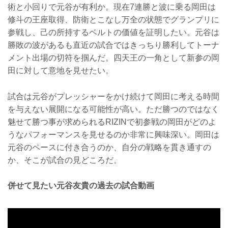
術と小回りで元谷が有利か。現在7連勝と波に乗る岡田は
修斗の王座取得、防衛とこなし万全の状態でグランプリに
参戦し、己の所持するベルトの価値を証明したい。元谷は
勝敗の波があるも直近の試合ではきっちり勝利してトーナ
メント出場の切符を掴んだ。四天王の一角として新参の岡
田に対して意地を見せたい。
試合は元谷がプレッシャーをかけ続けて岡田に考える時間
を与えない展開になる可能性が高い。ただ勝つのではなく
魅せて勝つ事が求められるRIZINで初参戦の岡田がどのよ
うなパフォーマンスを見せるのか非常に興味深い。岡田は
元谷のペースに付き合うのか、自分の戦略を貫き通すの
か、そこが試合の見どころだ。
併せて見たい元谷友貴の過去の試合動画