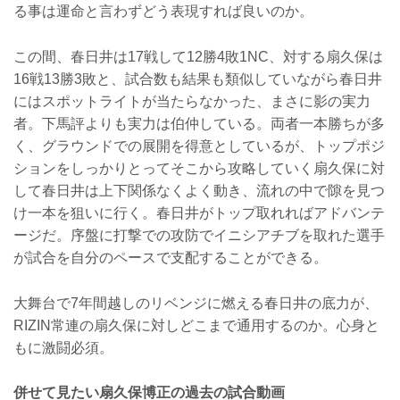
る事は運命と言わずどう表現すれば良いのか。
この間、春日井は17戦して12勝4敗1NC、対する扇久保は
16戦13勝3敗と、試合数も結果も類似していながら春日井
にはスポットライトが当たらなかった、まさに影の実力
者。下馬評よりも実力は伯仲している。両者一本勝ちが多
く、グラウンドでの展開を得意としているが、トップポジ
ションをしっかりとってそこから攻略していく扇久保に対
して春日井は上下関係なくよく動き、流れの中で隙を見つ
け一本を狙いに行く。春日井がトップ取れればアドバンテ
ージだ。序盤に打撃での攻防でイニシアチブを取れた選手
が試合を自分のペースで支配することができる。
大舞台で7年間越しのリベンジに燃える春日井の底力が、
RIZIN常連の扇久保に対しどこまで通用するのか。心身と
もに激闘必須。
併せて見たい扇久保博正の過去の試合動画