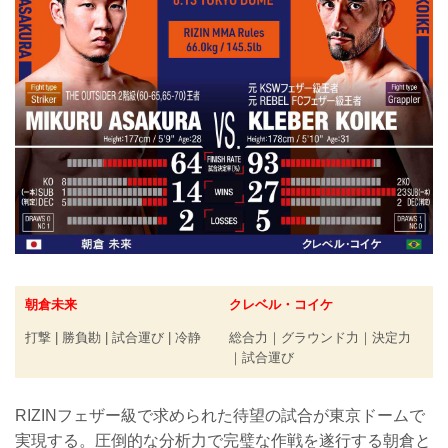
朝倉未来
クレベル・コイケ
打撃 | 勝負勘 | 試合運び | 冷静
総合力｜グラウンド力｜決定力
｜試合運び
RIZINフェザー級で求められた待望の試合が東京ドームで
実現する。圧倒的な分析力で完璧な作戦を遂行する朝倉と