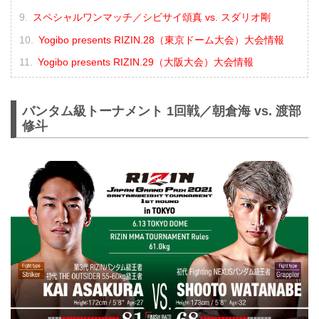
スペシャルワンマッチ／シビサイ頌真 vs. スダリオ剛
Yogibo presents RIZIN.28（東京ドーム大会）大会情報
Yogibo presents RIZIN.29（大阪大会）大会情報
バンタム級トーナメント 1回戦／朝倉海 vs. 渡部
修斗