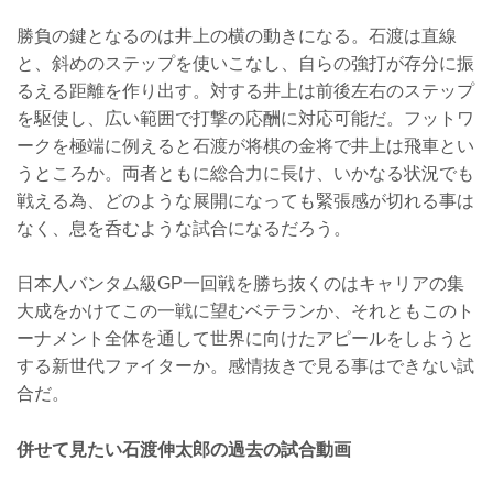
勝負の鍵となるのは井上の横の動きになる。石渡は直線
と、斜めのステップを使いこなし、自らの強打が存分に振
るえる距離を作り出す。対する井上は前後左右のステップ
を駆使し、広い範囲で打撃の応酬に対応可能だ。フットワ
ークを極端に例えると石渡が将棋の金将で井上は飛車とい
うところか。両者ともに総合力に長け、いかなる状況でも
戦える為、どのような展開になっても緊張感が切れる事は
なく、息を呑むような試合になるだろう。
日本人バンタム級GP一回戦を勝ち抜くのはキャリアの集
大成をかけてこの一戦に望むベテランか、それともこのト
ーナメント全体を通して世界に向けたアピールをしようと
する新世代ファイターか。感情抜きで見る事はできない試
合だ。
併せて見たい石渡伸太郎の過去の試合動画