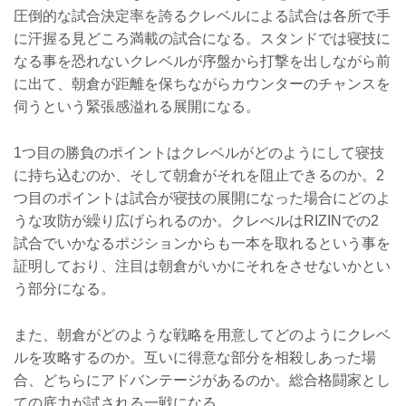
圧倒的な試合決定率を誇るクレベルによる試合は各所で手
に汗握る見どころ満載の試合になる。スタンドでは寝技に
なる事を恐れないクレベルが序盤から打撃を出しながら前
に出て、朝倉が距離を保ちながらカウンターのチャンスを
伺うという緊張感溢れる展開になる。
1つ目の勝負のポイントはクレベルがどのようにして寝技
に持ち込むのか、そして朝倉がそれを阻止できるのか。2
つ目のポイントは試合が寝技の展開になった場合にどのよ
うな攻防が繰り広げられるのか。クレべルはRIZINでの2
試合でいかなるポジションからも一本を取れるという事を
証明しており、注目は朝倉がいかにそれをさせないかとい
う部分になる。
また、朝倉がどのような戦略を用意してどのようにクレベ
ルを攻略するのか。互いに得意な部分を相殺しあった場
合、どちらにアドバンテージがあるのか。総合格闘家とし
ての底力が試される一戦になる。