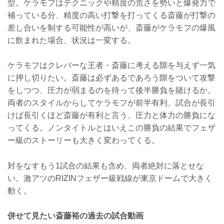
型。ケラモフはテクニックや精度の荒さを勢いと爆発力で
補っている分、精度の高い打撃を打ってくる斎藤が打撃の
差し合いを制する可能性が高いが、斎藤がケラモフの爆風
に飲まれた場合、状況は一変する。
ケラモフはクレバーな王者・斎藤に考える隙を与えず一気
に押し切りたい。斎藤は必ずあるであろう隙をついて攻撃
をしつつ、圧力が弱まるのを待って後半勝負を賭けるか。
両者のスタイルからしてケラモフが前半有利、試合が長引
けば長引くほど斎藤が有利と言う、圧力と体力の勝負にな
ってくる。ノンタイトルとはいえこの勝負の結果でフェザ
ー級のストーリーも大きく変わってくる。
対をなすもう1試合の結果も含め、両者絶対に落とせな
い。激アツのRIZINフェザー級戦線が東京ドームで大きく
動く。
併せて見たい斎藤裕の過去の試合動画