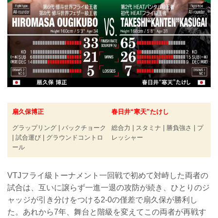
扇久保博正
春日井“寒天”たけし
グラップリング | バックチョーク
総合力 | スタミナ | 勝負強さ | プ
| 試合運び | グラウンドコントロ
レッシャー
ール
VTJフライ級トーナメント一回戦で初めて対峙した両者の
試合は、互いに譲らず一進一退の攻防が続き、ひとりのジ
ャッジが引き分けをつける2-0の僅差で扇久保が勝利し
た。あれから7年、舞台と階級を変えてこの両者が再戦す