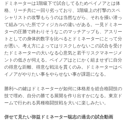
ドミネーターは1階級下で試合してるためベイノアとは体
格、リーチ共に一回り劣っており、1階級上の打撃のスペ
シャリストの攻撃もらうのは当然ながら、それを掻い潜っ
て組みついた所でフィジカルの違いがある。一見ドミネー
ターの圧勝で終わりそうなこのマッチアップも、アスリー
トとしての身体的数字を比べるとドミネーターにとって分
が悪い。考え方によってはリスクしかないこの試合を受け
たドミネーターの大いなる心意気と若干リスクマネージメ
ントの低さが伺える。ベイノアはとにかく組ませずに自分
の得意な距離、得意な戦法を貫くのみ。ドミネーターはベ
イノアがやりたい事をやらせない事が課題になる。
勝利への鍵はドミネーターが如何に体格差を総合格闘技の
技で埋め、自分の勝てる展開を作り出すかになる。東京ド
ームで行われる異種格闘技戦を大いに楽しみたい。
併せて見たい弥益ドミネーター聡志の過去の試合動画