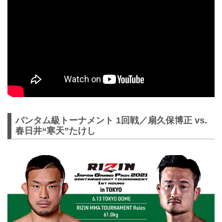
バンタム級トーナメント 1回戦／扇久保博正 vs.
春日井“寒天”たけし