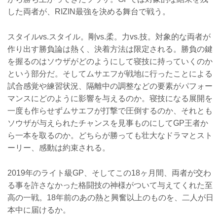
した両者が、RIZIN最強を決める舞台で戦う。
スタイルvs.スタイル。剛vs.柔。力vs.技。対象的な両者が
作り出す勝負論は熱く、決着方法は限定される。勝負の鍵
を握るのはソウザがどのようにして寝技に持っていくのか
という部分だ。そしてムサエフが戦地に行ったことによる
試合感覚や練習状況、隔離中の調整などの要素がパフォー
マンスにどのように影響を与えるのか。寝技になる展開を
一度も作らせずムサエフが打撃で圧倒するのか、それとも
ソウザが与えられたチャンスを見事ものにしてGP王者か
ら一本を取るのか。どちらが勝っても壮大なドラマとスト
ーリー、感動は約束される。
2019年のライト級GP、そしてこの18ヶ月間、両者が交わ
る事を許さなかった格闘技の神様がついて与えてくれた至
高の一戦。18年前のあの熱と興奮以上のものを、二人が日
本中に届けるか。