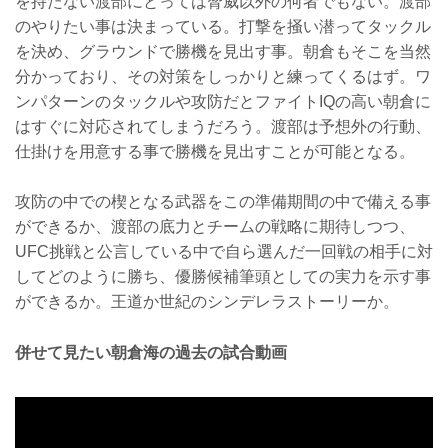
を持たない渡部にとっては脅威以外の何者でもない。渡部
のやりたい事は決まっている。打撃を掻い潜ってタックル
を決め、グラウンドで勝機を見出す事。朝倉もそこを当然
分かっており、その対策をしっかりと練ってくるはず。ワ
ンパターンのタックルや攻防だとファイトIQの高い朝倉に
はすぐに対応されてしまうだろう。渡部は予想外の行動、
仕掛けを用意する事で勝機を見出すことが可能となる。
攻防の中での楔となる武器をこの準備期間の中で備える事
ができるか、渡部の底力とチームの戦略に期待しつつ、
UFC挑戦と公言している中で自ら選んだ一回戦の相手に対
してどのように勝ち、優勝候補筆頭としての実力を示す事
ができるか。王道か世紀のシンデレラストーリーか。
併せて見たい朝倉海の過去の試合動画