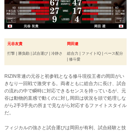
元谷友貴
岡田遼
打撃 | 勝負勘 | 試合運び | 冷静さ
総合力 | ファイトIQ | ペース配分
| 修斗愛
RIZIN常連の元谷と初参戦となる修斗現役王者の岡田がい
きなり一回戦で激突する。両者ともに総合力に長け、試合
の流れの中で瞬時に対応できるセンスを持っているが、元
谷は動物的直感で動くのに対し岡田は状況を頭で処理しな
がら2手3手先の所まで見ながら対応するファイトスタイル
だ。
フィジカルの強さと試合運びは岡田が有利、試合経験と技