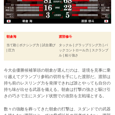
朝倉海
渡部修斗
当て勘 | ボクシング力 | 試合運び
タックル | グラップリング力 | バ
| 圧力
ックコントロール力 | スクランブ
ル | 粘り強さ
今大会優勝候補筆頭の朝倉が選んだのは、逆境を見事に乗
り越えてグランプリ参戦の切符を手にした渡部だ。渡部は
持ち前のレスリング力を発揮できれば誰とやっても自分の
持ち味が出せる武器を備える。朝倉は打撃の強さと駆け引
きの巧さで主にスダンド状態での攻防を主戦場とする。
数々の強敵を葬ってきた朝倉の打撃は、スダンドでの武器