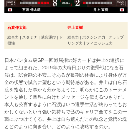
石渡伸太郎
井上直樹
総合力 | スタミナ | 試合運び | ド
総合力 | ボクシング力 | グラップ
根性
リング力 | フィニッシュ力
日本バンタム級GP一回戦屈指の好カードは井上の選択に
よって組まれた。2019年の大晦日ぶりの復帰戦になる石
渡は、試合勘の不安こそあるが長期の休養により身体が万
全の状態で試合に望むという期待感がある。井上は自ら石
渡を指名した事から分かるように、明らかにこのトーナメ
ントを通して業界に向けたメッセージを伝えるつもりだ。
本人も公言するように石渡はいつ選手生活が終わってもお
かしくないという強い気持ちで己のキャリア全てをこの一
戦にぶつけてくる。井上は自ら選んだこの執念と覚悟の塊
とどのように向き合い、どのように攻略するのか。