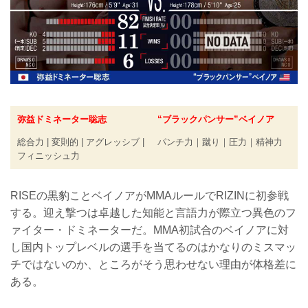
弥益ドミネーター聡志
“ブラックパンサー”ベイノア
総合力 | 変則的 | アグレッシブ |
パンチ力｜蹴り｜圧力｜精神力
フィニッシュ力
RISEの黒豹ことベイノアがMMAルールでRIZINに初参戦
する。迎え撃つは卓越した知能と言語力が際立つ異色のフ
ァイター・ドミネーターだ。MMA初試合のベイノアに対
し国内トップレベルの選手を当てるのはかなりのミスマッ
チではないのか、ところがそう思わせない理由が体格差に
ある。