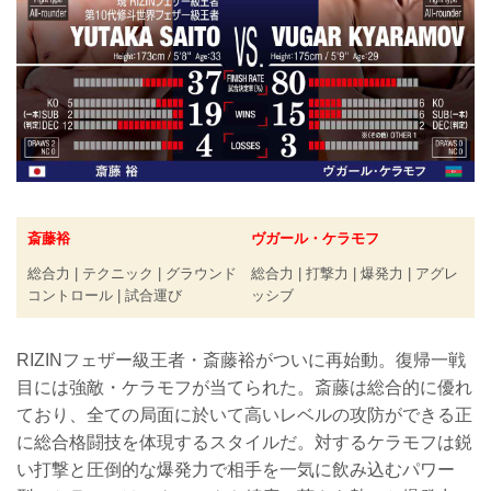
斎藤裕
ヴガール・ケラモフ
総合力 | テクニック | グラウンド
総合力 | 打撃力 | 爆発力 | アグレ
コントロール | 試合運び
ッシブ
RIZINフェザー級王者・斎藤裕がついに再始動。復帰一戦
目には強敵・ケラモフが当てられた。斎藤は総合的に優れ
ており、全ての局面に於いて高いレベルの攻防ができる正
に総合格闘技を体現するスタイルだ。対するケラモフは鋭
い打撃と圧倒的な爆発力で相手を一気に飲み込むパワー