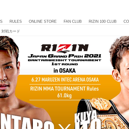
US
RULES
ONLINE STORE
FAN CLUB
RIZIN 100 CLUB
CO
阪大会）対戦カード