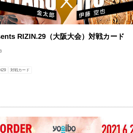
resents RIZIN.29（大阪大会）対戦カード
3
N29
対戦カード