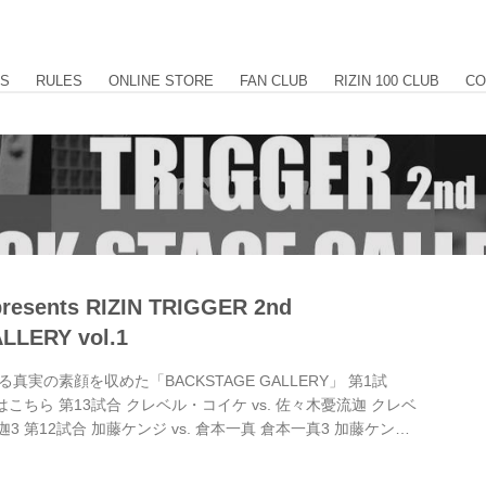
US
RULES
ONLINE STORE
FAN CLUB
RIZIN 100 CLUB
CO
resents RIZIN TRIGGER 2nd
LERY vol.1
実の素顔を収めた「BACKSTAGE GALLERY」 第1試
2はこちら 第13試合 クレベル・コイケ vs. 佐々木憂流迦 クレベ
3 第12試合 加藤ケンジ vs. 倉本一真 倉本一真3 加藤ケンジ
 鈴木琢仁 アキラ3 鈴木琢仁3 第10試合 新居すぐる vs. 山本空良
第9試合 渡慶次幸平 vs. ハリー・スタローン 渡慶次幸平3 ハリ