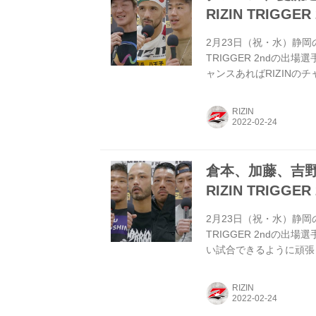
RIZIN TRIGGE
2月23日（祝・水）静岡のエコ
TRIGGER 2ndの
ャンスあればRIZINの
さい。 クレベル よか
憂流迦選手は対戦前とは
RIZIN
ね。最初に私びっくりし
って（笑）。私は今は憂
ていて、...
倉本、加藤、吉野、内
RIZIN TRIGGE
2月23日（祝・水）静岡のエコ
TRIGGER 2ndの
い試合できるように頑張
やっぱり勝ってほっとし
か？ 倉本 いえ。やっ
RIZIN
とやっぱ、下からの蹴り
たが、試合前は「自分が