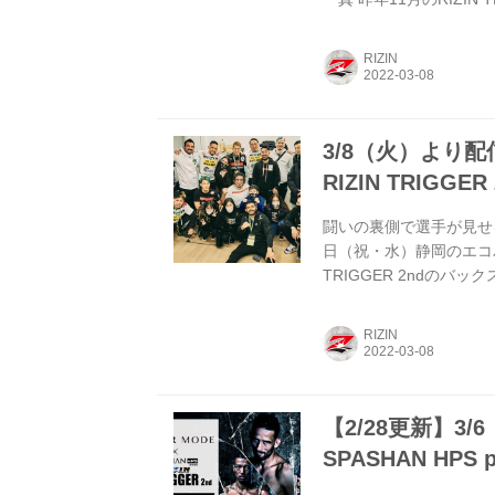
生まれて、初のMMAの
した倉本だったが、舞台
RIZIN
のために頑張ることを誓う
良 昨年10月のRIZI
11月のRIZ...
3/8（火）より配信
RIZIN TRIGGER
闘いの裏側で選手が見せる真
日（祝・水）静岡のエコパアリ
TRIGGER 2ndのバ
ャルTwitterとins
ォローして、バックステージ
RIZIN
ント 公式Twitterア
様々な情報を発信している
【2/28更新】3
SPASHAN HPS p