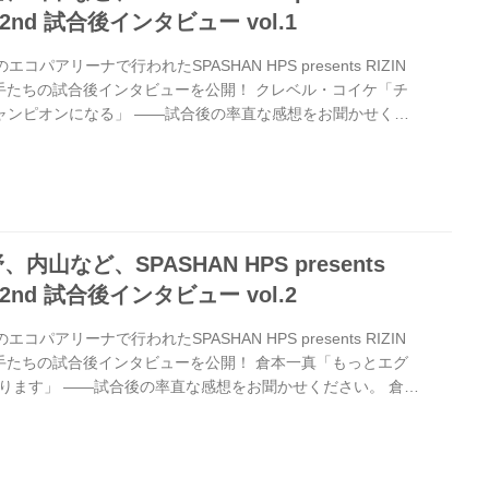
R 2nd 試合後インタビュー vol.1
パアリーナで行われたSPASHAN HPS presents RIZIN
出場選手たちの試合後インタビューを公開！ クレベル・コイケ「チ
チャンピオンになる」 ——試合後の率直な感想をお聞かせくだ
ったです。今日、めっちゃうれしいです。 ——対戦後の相手の
イメージは変わりましたか？ クレベル ああ、すごい変わった
たね、彼の最初のパワーがすごく強くて、私「やばいなー」
流迦とは問題とかなくて、彼のことはめっちゃリスペクトし
山など、SPASHAN HPS presents
R 2nd 試合後インタビュー vol.2
パアリーナで行われたSPASHAN HPS presents RIZIN
出場選手たちの試合後インタビューを公開！ 倉本一真「もっとエグ
ります」 ——試合後の率直な感想をお聞かせください。 倉本
ています ——対戦後の相手の印象は対戦前とは違いました
ぱり打撃もわかっていたので、それが印象通りでしたね。ちょっ
上げとか、守りが上手でした。 ——今回TKO勝利となりまし
一番いい試合をしたい」とおっしゃっていました。そうなり