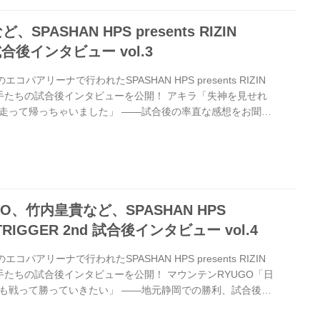
PASHAN HPS presents RIZIN
 試合後インタビュー vol.3
パアリーナで行われたSPASHAN HPS presents RIZIN
出場選手たちの試合後インタビューを公開！ アキラ「失神を見せれ
走って帰っちゃいました」 ——試合後の率直な感想をお聞か
あれだけ、失神を見せると言いながら見せれなかった恥ずかしさ
いました ——最後に走って退場しうたは、恥ずかしくて、だ
 あれだけ言っていたのに渋い判定になってしまったので。判定
が、あれだけ言っていて実行できなかった自分に恥ずかしさ
O、竹内皇貴など、SPASHAN HPS
IN TRIGGER 2nd 試合後インタビュー vol.4
パアリーナで行われたSPASHAN HPS presents RIZIN
場選手たちの試合後インタビューを公開！ マウンテンRYUGO「日
も戦って勝っていきたい」 ——地元静岡での勝利、試合後の
ださい。 RYUGO とりあえずほっとしてます。ありがとうご