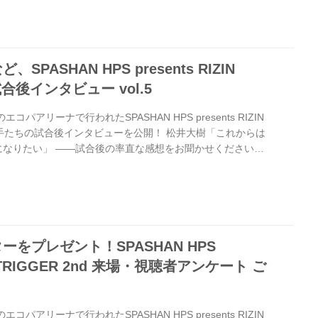
えて、相手の印象は戦う前と違いましたか。 RYUGO 意外に
気はしていたんで、今回1ラウンド目から自分も倒しに行く、
けど、相手もたぶん倒しにきてくれていたので、それが噛み...
PASHAN HPS presents RIZIN
 試合後インタビュー vol.5
パアリーナで行われたSPASHAN HPS presents RIZIN
出場選手たちの試合後インタビューを公開！ 松井大樹「これからは
になりたい」 ——試合後の率直な感想をお聞かせください。
ンパクトあるKO勝ちしたかったんですけど、倒しきれなかっ
す。 ——パンチもかなりヒットしていた印象もありますし、
ヒットしていたと思うのですが、なかなか相手が倒れなかっ
の印象は戦う前と違いましたか。 松井 そうですね。正直戦う
をプレゼント！SPASHAN HPS
ZIN TRIGGER 2nd 来場・視聴者アンケート ご
パアリーナで行われたSPASHAN HPS presents RIZIN