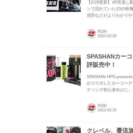
【2/28更新】VR見逃
ンで流れていた2Dの映
攻防などがよりわかりやす
23:59 配信チケット販売期
※別途システム手数料：¥3
RIZIN
信サービス|VR MODE 有
presents RIZIN TRIGGE.
SPASHANカー
評販売中！
SPASHAN HPS prese
がコラボしたカーコーディ
ディング初心者向けに、
グスプレー、ベロア生地
ットだ！ これがあれば
RIZIN
可能！是非この機会に『RI
RIZIN BOX 商品価格 1
クレベル、憂流迦、山