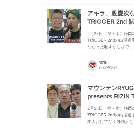
ましたか...
アキラ、渡慶次など、S
TRIGGER 2nd
2月23日（祝・水）静岡のエコ
TRIGGER 2ndの
なかった恥ずかしさで、
せください。 アキラ 
で、最後走って帰っちゃ
RIZIN
ったのですか？ アキラ
が悪いのではないのです
を覚え、走...
マウンテンRYUG
presents RIZ
2月23日（祝・水）静岡のエコ
TRIGGER 2ndの出
本人だけでなく外国人と
率直な感想をお聞かせく