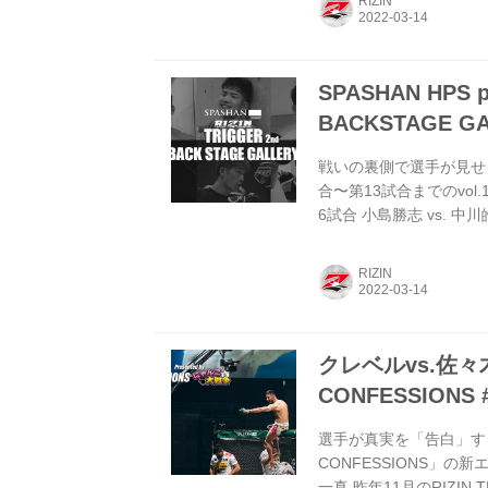
RIZIN
ー・スタローン3 第8試合 
勝俊2 関連記事 ...
SPASHAN HPS p
BACKSTAGE GAL
戦いの裏側で選手が見せる真
合〜第13試合までのvol.
6試合 小島勝志 vs. 中
拓真3 原虎徹3 第4試合 
MASANARI vs. 松井大
RIZIN
川広汰3 第1試合 伊藤勇大 v
クレベルvs.佐々
CONFESSIONS
選手が真実を「告白」する
CONFESSIONS」の
一真 昨年11月のRIZI