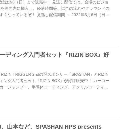
し配信は3/6（日）まで販売中！ 見逃し配信では、会場のビジョ
像を画面内に挿入し、経過時間等、試合の流れやグラウンドの
くなっているぞ！ 見逃し配信期間 ～ 2022年3月6日（日）
間 ～ 2022年3月6日（日）20:00 配信価格 ¥3,500（税込）
30（税込） 配信チケット販売ページ StreamPass 有料配
料配信サービスのStreamPass！RIZINのSPASHAN HPS
..
コーディング入門者セット『RIZIN BOX』好
nts RIZIN TRIGGER 2ndの冠スポンサー「SPASHAN」とRIZIN
ング入門者セット『RIZIN BOX』が好評販売中！ カーコー
カーシャンプー、半導体コーティング、アクリルコーティン
の超吸水タオルなどがセットでお得になったハイグレードセ
カーコーディング初心者でもショーカーの様なコーティングが
ZIN BOX』を手に入れよう！ 『RIZIN BOX』概要 商品名
5,900円（税込） セット内...
本など、SPASHAN HPS presents