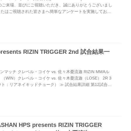
、沢山のご来場、並びにご視聴いただき、誠にありがとうございまし
またはご視聴された皆さまへ簡単なアンケートを実施しており
見・ご感想をお待ちしております。 来場・視聴者アンケート
いただいた方の中から抽選で3名様に「SPASHAN HPS
TRIGGER 2nd 出場選手サイン入りポスター」をプレゼント致しま
N HPS presents...
presents RIZIN TRIGGER 2nd 試合結果一
マッチ クレベル・コイケ vs. 佐々木憂流迦 RIZIN MMAル
） （WIN）クレベル・コイケ vs. 佐々木憂流迦（LOSE） 2R 3
アウト：リアネイキッドチョーク） ≫ 試合結果詳細 第12試合／
ンジ vs. 倉本一真 RIZIN MMAルール：5分
E）加藤ケンジ vs. 倉本一真（WIN） 1R 4分16秒 TKO（レフェ
でのヒザ蹴り） ≫ 試合結果詳細 第11試合／スペシャルワ
...
N HPS presents RIZIN TRIGGER