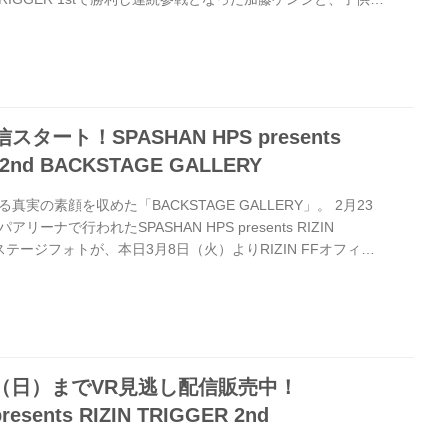
試合となった倉本一真。 圧倒的なパワーの差を見せつけ勝利
裏で自身の反省点を振り返る。チャンピオンを目指し、家族
。 北斗のグラップラーが秒殺TKO！新居すぐるvs.山本空
N.31横浜大会で中村大介に一本負けを喫した新居すぐると、昨年
スタート！SPASHAN HPS presents
 2nd BACKSTAGE GALLERY
実の素顔を収めた「BACKSTAGE GALLERY」。 2月23
ーナで行われたSPASHAN HPS presents RIZIN
ックステージフォトが、本日3月8日（火）よりRIZIN FFオフィシ
tagramでデイリー配信されるぞ！ 是非オフィシャルアカウントをフ
フォトをチェックしよう！ RIZIN FF 公式Twitterアカウ
カウントでは、RIZINニュース、選手情報、RIZINガール情報など、
ぞ！...
/6（日）までVR見逃し配信販売中！
resents RIZIN TRIGGER 2nd