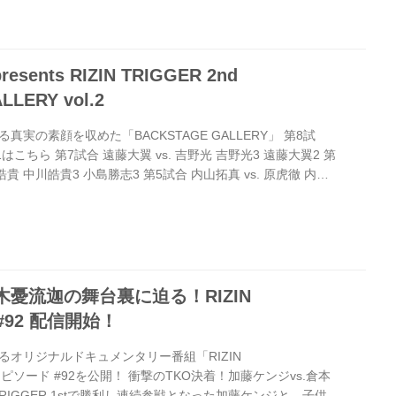
笹田勝俊 vs. マウンテンRYUGO マウンテンRYUGO3 笹田
resents RIZIN TRIGGER 2nd
LERY vol.2
実の素顔を収めた「BACKSTAGE GALLERY」 第8試
1はこちら 第7試合 遠藤大翼 vs. 吉野光 吉野光3 遠藤大翼2 第
川皓貴 中川皓貴3 小島勝志3 第5試合 内山拓真 vs. 原虎徹 内山
北川裕紀 vs. 竹内皇貴 竹内皇貴3 北川裕紀2 第3試合
樹 松井大樹2 MASANARI2 第2試合 大樹 vs. 仲川広汰 大樹3 仲
s. 桃翔 桃翔2 伊藤勇大2 関連記事 BACKSTAGE GALL...
木憂流迦の舞台裏に迫る！RIZIN
 #92 配信開始！
オリジナルドキュメンタリー番組「RIZIN
新エピソード #92を公開！ 衝撃のTKO決着！加藤ケンジvs.倉本
N TRIGGER 1stで勝利し連続参戦となった加藤ケンジと、子供が