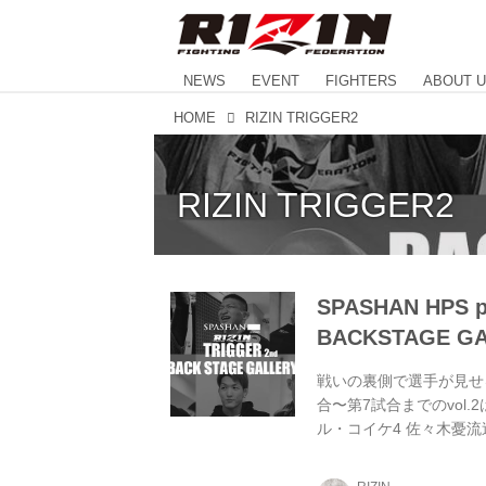
NEWS
EVENT
FIGHTERS
ABOUT 
HOME
RIZIN TRIGGER2
RIZIN TRIGGER2
SPASHAN HPS p
BACKSTAGE GAL
戦いの裏側で選手が見せる真
合〜第7試合までのvol.
ル・コイケ4 佐々木憂流迦
3 第11試合 アキラ vs.
山本空良3 新居すぐる3 