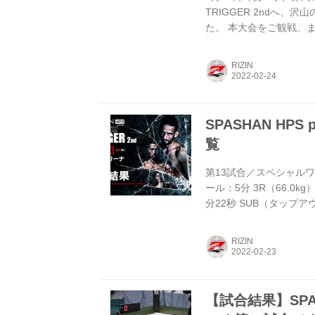
TRIGGER 2ndへ
た。 本大会をご観戦、
ます。 たくさんのご意
概要 アンケートをご記入
RIZIN
presents RIZIN 
す。 プレゼント内容 SPASHA
SPASHAN HPS 
覧
第13試合／スペシャルワン
ール：5分 3R（66.0kg
分22秒 SUB（タップ
スペシャルワンマッチ 加藤ケ
3R（61.0kg） （LOS
RIZIN
リーストップ：グラウンド
ンマッチ アキラ vs. 鈴木琢
【試合結果】SPASHA