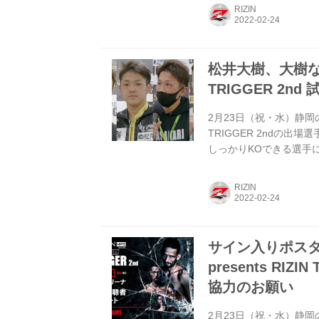
ざいます。 ——対戦を終
RIZIN
テクニックあるなという
KOを狙っていたんです
松井大樹、大樹など、S
TRIGGER 2nd
2月23日（祝・水）静岡のエコ
TRIGGER 2ndの
しっかりKOできる選手
松井 初参戦で派手なイ
たので、すごい悔しいで
RIZIN
ラストには胴回し蹴りも
たと思います。その相手
前より実際...
サイン入りポスター
presents RI
協力のお願い
2月23日（祝・水）静岡のエコ