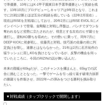
で準優勝、10年にはK-1甲子園東日本予選準優勝という実績を残
す。13年10月にプロデビューしキャリアは9年目となり、これま
でに21戦12勝とほぼ五分の戦績を残している（22年2月現在）。
現在はRISEを主戦場にしており、20年2月にはRISE EVOL.5にメ
インイベントで登場。金剛駿と対戦し序盤は、パンチでダウンを
奪われるなど劣勢に立たされたが、得意とする左右のヒザ蹴りを
連打し、逆転KO勝ちを収めた。その勢いに乗って、同年7月に
DEEP KICKに初参戦し、佐藤亮と対戦。技巧派の佐藤の前に判
定負けを喫し、連勝とはならなかった。21年は2月に石月祐作の
猛ラッシュに屈しKOを負けとなっているが、反撃の機会を伺っ
ていたところに、今回のRIZINの話が舞い込んだ。
本来の階級が60kgだが、このチャンスを摑まんと、65kgでの試
合に挑むこととなった。一撃でゲームを引っ繰り返す破壊力抜群
の膝蹴りを炸裂させ、2022年への弾みをつける勝利を掴み取り
たい。
▼対戦成績（タップ/クリックで開閉します）