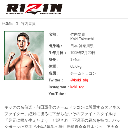
HOME
竹内皇貴
名前：
竹内皇貴
Koki Takeuchi
出身地：
日本 神奈川県
生年月日：
1995年2月20日
身長：
174cm
体重：
65.0kg
所属：
チームドラゴン
Twitter：
@koki_tdg
Instagram：
koki_tdg
YouTube：
キックの名伯楽・前田憲作のチームドラゴンに所属するタフネス
ファイター。絶対に後ろに下がらないそのファイトスタイルは
「足元に根が生えたよう」と評され、不退王の異名を持つ。バッ
クボーンは空手で小学3年生の時に新極真会全日本ジュニア大会