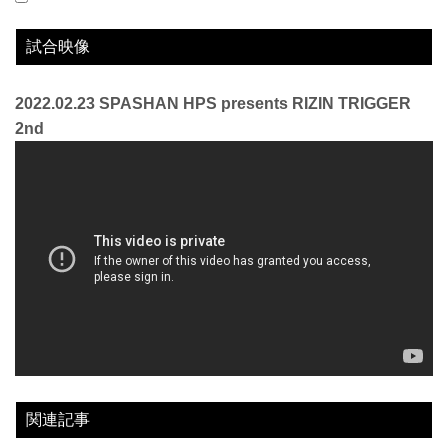
2022.02.23
SPASHAN HPS presents RIZIN TRIGGER 2nd
WIN
vs
北川裕紀
3R 判定 （0-3）
試合映像
2022.02.23 SPASHAN HPS presents RIZIN TRIGGER
2nd
関連記事