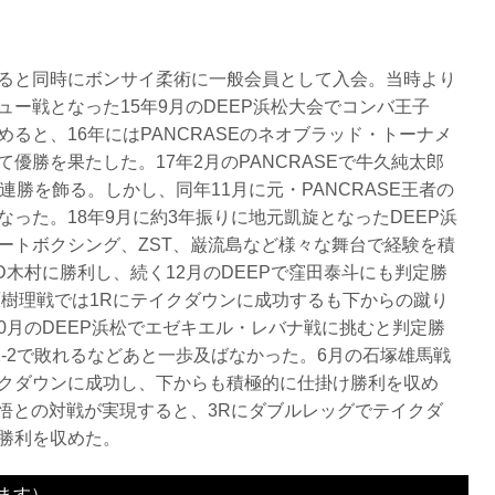
ると同時にボンサイ柔術に一般会員として入会。当時より
ー戦となった15年9月のDEEP浜松大会でコンバ王子
ると、16年にはPANCRASEのネオブラッド・トーナメ
優勝を果たした。17年2月のPANCRASEで牛久純太郎
連勝を飾る。しかし、同年11月に元・PANCRASE王者の
った。18年9月に約3年振りに地元凱旋となったDEEP浜
ートボクシング、ZST、巌流島など様々な舞台で経験を積
VID木村に勝利し、続く12月のDEEPで窪田泰斗にも判定勝
原樹理戦では1Rにテイクダウンに成功するも下からの蹴り
0月のDEEP浜松でエゼキエル・レバナ戦に挑むと判定勝
1-2で敗れるなどあと一歩及ばなかった。6月の石塚雄馬戦
クダウンに成功し、下からも積極的に仕掛け勝利を収め
岡悟との対戦が実現すると、3Rにダブルレッグでテイクダ
勝利を収めた。
ます）