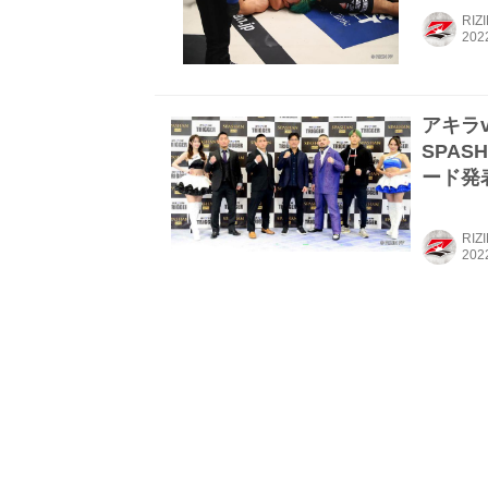
RIZ
アキラ
SPASH
ード発
RIZ