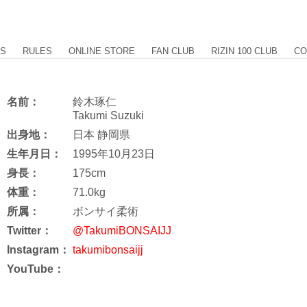
US
RULES
ONLINE STORE
FAN CLUB
RIZIN 100 CLUB
CO
名前：
鈴木琢仁
Takumi Suzuki
出身地：
日本 静岡県
生年月日：
1995年10月23日
身長：
175cm
体重：
71.0kg
所属：
ボンサイ柔術
Twitter：
@TakumiBONSAIJJ
Instagram：
takumibonsaijj
YouTube：