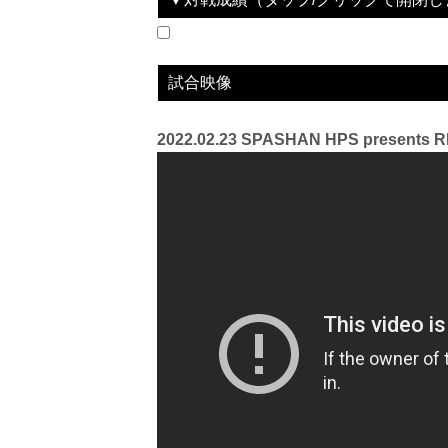
2022.02.23
SPASHAN HPS presents RIZIN TRIGGER 2
LOSE
vs
アキラ
試合映像
2022.02.23 SPASHAN HPS presents R