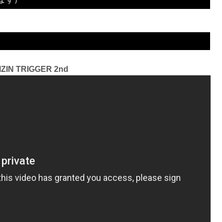
nd
3R 判定 （3-0）
IZIN TRIGGER 2nd