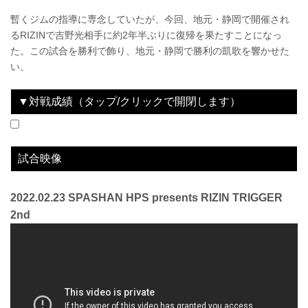
暫くジムの指導に専念していたが、今回、地元・静岡で開催され
るRIZINで吉野光相手に約2年半ぶりに復帰を果たすことになっ
た。この試合を勝利で飾り、地元・静岡で勝利の凱歌を響かせた
い。
▼対戦成績（タップ/クリックで開閉します）
2022.02.23
SPASHAN HPS presents RIZIN TRIGGER 2nd
LOSE
vs
吉野光
3R 判定 （0-3）
試合映像
2022.02.23 SPASHAN HPS presents RIZIN TRIGGER
2nd