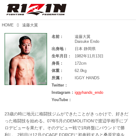
HOME
遠藤大翼
名前：
遠藤大翼
Daisuke Endo
出身地：
日本 静岡県
生年月日：
1982年11月13日
身長：
172cm
体重：
62.0kg
所属：
IGGY HANDS
Twitter：
Instagram：
iggyhands_endo
YouTube：
23歳の時に地元に格闘技ジムができたことがきっかけで、好きだ
った格闘技を始める。07年5月のDEMOLITIONで渡辺学相手にプ
ロデビューを果たす。そのデビュー戦で1R終盤にパウンドで勝
利し、2戦目は12月のCAGE FORCEに初参戦すると桑原宏幸を