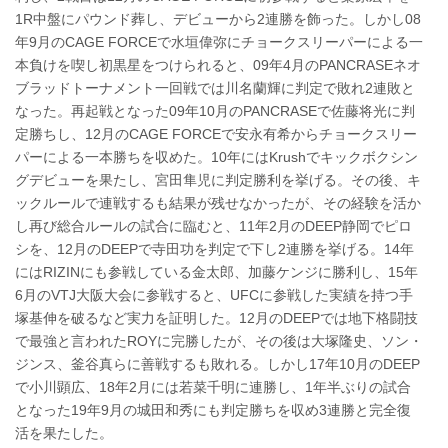
1R中盤にパウンド葬し、デビューから2連勝を飾った。しかし08
年9月のCAGE FORCEで水垣偉弥にチョークスリーパーによる一
本負けを喫し初黒星をつけられると、09年4月のPANCRASEネオ
ブラッドトーナメント一回戦では川名蘭輝に判定で敗れ2連敗と
なった。再起戦となった09年10月のPANCRASEで佐藤将光に判
定勝ちし、12月のCAGE FORCEで安永有希からチョークスリー
パーによる一本勝ちを収めた。10年にはKrushでキックボクシン
グデビューを果たし、宮田隼児に判定勝利を挙げる。その後、キ
ックルールで連戦するも結果が残せなかったが、その経験を活か
し再び総合ルールの試合に臨むと、11年2月のDEEP静岡でピロ
シを、12月のDEEPで寺田功を判定で下し2連勝を挙げる。14年
にはRIZINにも参戦している金太郎、加藤ケンジに勝利し、15年
6月のVTJ大阪大会に参戦すると、UFCに参戦した実績を持つ手
塚基伸を破るなど実力を証明した。12月のDEEPでは地下格闘技
で最強と言われたROYに完勝したが、その後は大塚隆史、ソン・
ジンス、釜谷真らに善戦するも敗れる。しかし17年10月のDEEP
で小川顕広、18年2月には若菜千明に連勝し、1年半ぶりの試合
となった19年9月の城田和秀にも判定勝ちを収め3連勝と完全復
活を果たした。